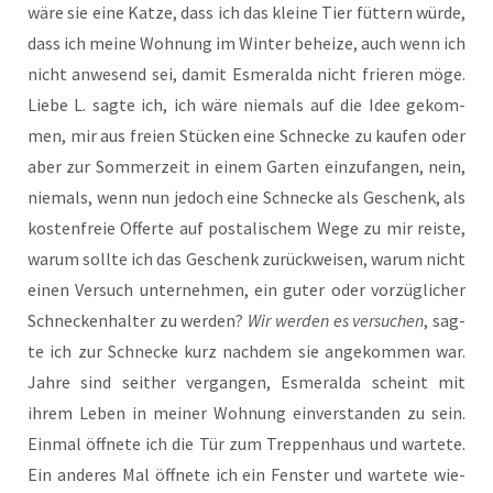
wäre sie eine Kat­ze, dass ich das klei­ne Tier füt­tern wür­de,
dass ich mei­ne Woh­nung im Win­ter behei­ze, auch wenn ich
nicht anwe­send sei, damit Esme­ral­da nicht frie­ren möge.
Lie­be L. sag­te ich, ich wäre nie­mals auf die Idee gekom­
men, mir aus frei­en Stü­cken eine Schne­cke zu kau­fen oder
aber zur Som­mer­zeit in einem Gar­ten ein­zu­fan­gen, nein,
nie­mals, wenn nun jedoch eine Schne­cke als Geschenk, als
kos­ten­freie Offer­te auf pos­ta­li­schem Wege zu mir reis­te,
war­um soll­te ich das Geschenk zurück­wei­sen, war­um nicht
einen Ver­such unter­neh­men, ein guter oder vor­züg­li­cher
Schne­cken­hal­ter zu wer­den?
Wir wer­den es ver­su­chen
, sag­
te ich zur Schne­cke kurz nach­dem sie ange­kom­men war.
Jah­re sind seit­her ver­gan­gen, Esme­ral­da scheint mit
ihrem Leben in mei­ner Woh­nung ein­ver­stan­den zu sein.
Ein­mal öff­ne­te ich die Tür zum Trep­pen­haus und war­te­te.
Ein ande­res Mal öff­ne­te ich ein Fens­ter und war­te­te wie­