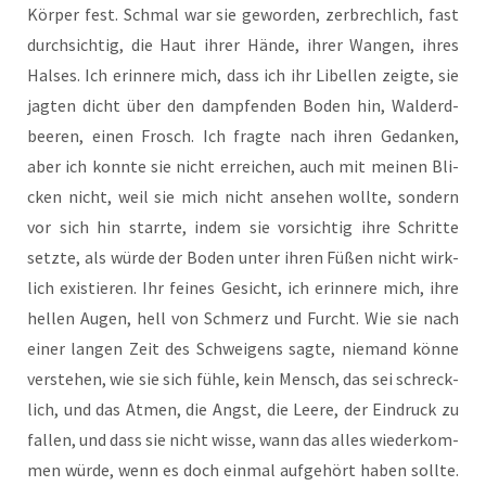
Kör­per fest. Schmal war sie gewor­den, zer­brech­lich, fast
durch­sich­tig, die Haut ihrer Hän­de, ihrer Wan­gen, ihres
Hal­ses. Ich erin­ne­re mich, dass ich ihr Libel­len zeig­te, sie
jag­ten dicht über den damp­fen­den Boden hin, Wald­erd­
bee­ren, einen Frosch. Ich frag­te nach ihren Gedan­ken,
aber ich konn­te sie nicht errei­chen, auch mit mei­nen Bli­
cken nicht, weil sie mich nicht anse­hen woll­te, son­dern
vor sich hin starr­te, indem sie vor­sich­tig ihre Schrit­te
setz­te, als wür­de der Boden unter ihren Füßen nicht wirk­
lich exis­tie­ren. Ihr fei­nes Gesicht, ich erin­ne­re mich, ihre
hel­len Augen, hell von Schmerz und Furcht. Wie sie nach
einer lan­gen Zeit des Schwei­gens sag­te, nie­mand kön­ne
ver­ste­hen, wie sie sich füh­le, kein Mensch, das sei schreck­
lich, und das Atmen, die Angst, die Lee­re, der Ein­druck zu
fal­len, und dass sie nicht wis­se, wann das alles wie­der­kom­
men wür­de, wenn es doch ein­mal auf­ge­hört haben soll­te.