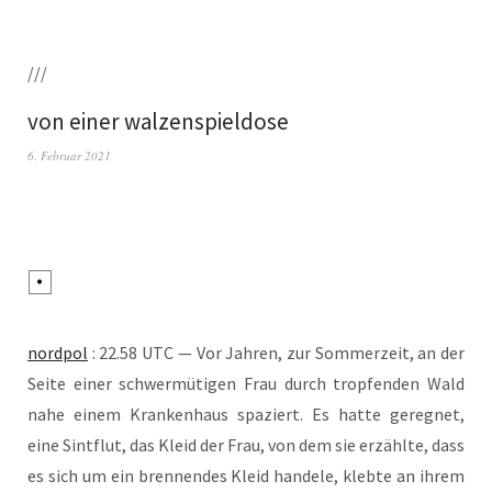
///
von einer walzenspieldose
6. Februar 2021
nord­pol
: 22.58 UTC — Vor Jah­ren, zur Som­mer­zeit, an der
Sei­te einer schwer­mü­ti­gen Frau durch trop­fen­den Wald
nahe einem Kran­ken­haus spa­ziert. Es hat­te gereg­net,
eine Sint­flut, das Kleid der Frau, von dem sie erzähl­te, dass
es sich um ein bren­nen­des Kleid han­de­le, kleb­te an ihrem