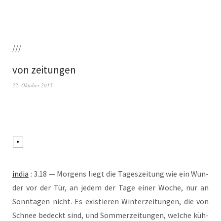
///
von zeitungen
22. Oktober 2015
india
: 3.18 — Mor­gens liegt die Tages­zei­tung wie ein Wun­
der vor der Tür, an jedem der Tage einer Woche, nur an
Sonn­ta­gen nicht. Es exis­tie­ren Win­ter­zei­tun­gen, die von
Schnee bedeckt sind, und Som­mer­zei­tun­gen, wel­che küh­