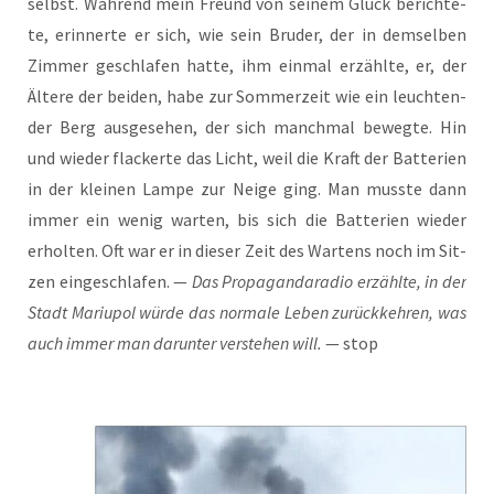
selbst. Wäh­rend mein Freund von sei­nem Glück berich­te­
te, erin­ner­te er sich, wie sein Bru­der, der in dem­sel­ben
Zim­mer geschla­fen hat­te, ihm ein­mal erzähl­te, er, der
Älte­re der bei­den, habe zur Som­mer­zeit wie ein leuch­ten­
der Berg aus­ge­se­hen, der sich manch­mal beweg­te. Hin
und wie­der fla­cker­te das Licht, weil die Kraft der Bat­te­rien
in der klei­nen Lam­pe zur Nei­ge ging. Man muss­te dann
immer ein wenig war­ten, bis sich die Bat­te­rien wie­der
erhol­ten. Oft war er in die­ser Zeit des War­tens noch im Sit­
zen ein­ge­schla­fen. —
Das Pro­pa­gan­da­ra­dio erzähl­te, in der
Stadt Mariu­pol wür­de das nor­ma­le Leben zurück­keh­ren, was
auch immer man dar­un­ter ver­ste­hen will.
— stop