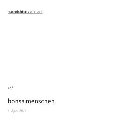
nach­rich­ten von noe »
///
bonsaimenschen
3. April 2014