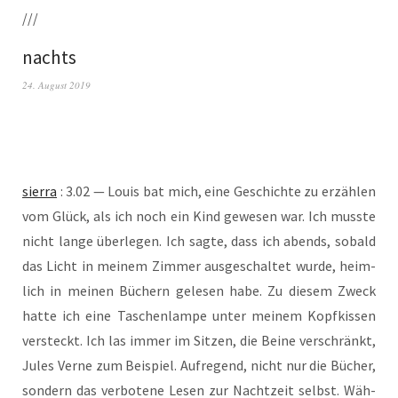
///
nachts
24. August 2019
sier­ra
: 3.02 — Lou­is bat mich, eine Geschich­te zu erzäh­len
vom Glück, als ich noch ein Kind gewe­sen war. Ich muss­te
nicht lan­ge über­le­gen. Ich sag­te, dass ich abends, sobald
das Licht in mei­nem Zim­mer aus­ge­schal­tet wur­de, heim­
lich in mei­nen Büchern gele­sen habe. Zu die­sem Zweck
hat­te ich eine Taschen­lam­pe unter mei­nem Kopf­kis­sen
ver­steckt. Ich las immer im Sit­zen, die Bei­ne ver­schränkt,
Jules Ver­ne zum Bei­spiel. Auf­re­gend, nicht nur die Bücher,
son­dern das ver­bo­te­ne Lesen zur Nacht­zeit selbst. Wäh­