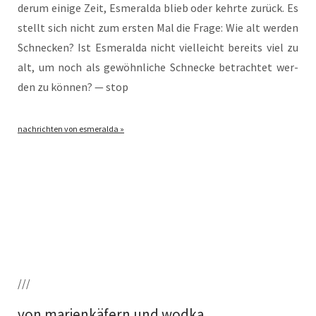
der­um eini­ge Zeit, Esme­ral­da blieb oder kehr­te zurück. Es
stellt sich nicht zum ers­ten Mal die Fra­ge: Wie alt wer­den
Schne­cken? Ist Esme­ral­da nicht viel­leicht bereits viel zu
alt, um noch als gewöhn­li­che Schne­cke betrach­tet wer­
den zu kön­nen? — stop
nach­rich­ten von esmeralda »
///
von marienkäfern und wodka