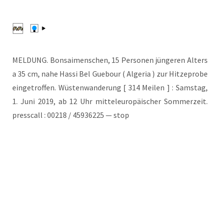
MELDUNG. Bon­sai­men­schen, 15 Per­so­nen jün­ge­ren Alters
a 35 cm, nahe Has­si Bel Gue­bour ( Alge­ria ) zur Hit­ze­pro­be
ein­ge­trof­fen. Wüs­ten­wan­de­rung [ 314 Mei­len ] : Sams­tag,
1. Juni 2019, ab 12 Uhr mit­tel­eu­ro­päi­scher Som­mer­zeit.
presscall : 00218 / 45936225 — stop