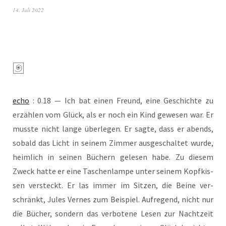
14. Juli 2022
echo
: 0.18 — Ich bat einen Freund, eine Geschich­te zu
erzäh­len vom Glück, als er noch ein Kind gewe­sen war. Er
muss­te nicht lan­ge über­le­gen. Er sag­te, dass er abends,
sobald das Licht in sei­nem Zim­mer aus­ge­schal­tet wur­de,
heim­lich in sei­nen Büchern gele­sen habe. Zu die­sem
Zweck hat­te er eine Taschen­lam­pe unter sei­nem Kopf­kis­
sen ver­steckt. Er las immer im Sit­zen, die Bei­ne ver­
schränkt, Jules Ver­nes zum Bei­spiel. Auf­re­gend, nicht nur
die Bücher, son­dern das ver­bo­te­ne Lesen zur Nacht­zeit