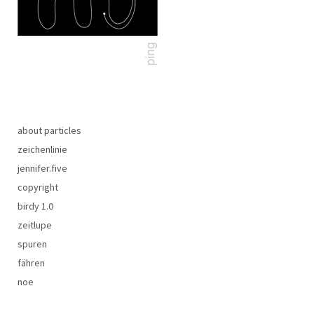
about particles
zeichenlinie
jennifer.five
copyright
birdy 1.0
zeitlupe
spuren
fähren
noe