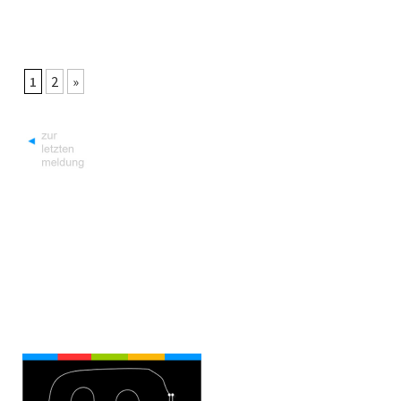
1
2
»