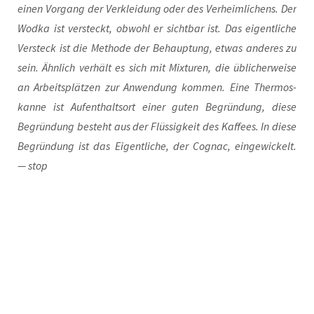
einen Vor­gang der Ver­klei­dung oder des Ver­heim­li­chens. Der
Wod­ka ist ver­steckt, obwohl er sicht­bar ist. Das eigent­li­che
Ver­steck ist die Metho­de der Behaup­tung, etwas ande­res zu
sein. Ähn­lich ver­hält es sich mit Mix­tu­ren, die übli­cher­wei­se
an Arbeits­plät­zen zur Anwen­dung kom­men. Eine Ther­mos­
kan­ne ist Auf­ent­halts­ort einer guten Begrün­dung, die­se
Begrün­dung besteht aus der Flüs­sig­keit des Kaf­fees. In die­se
Begrün­dung ist das Eigent­li­che, der Cognac, ein­ge­wi­ckelt.
— stop