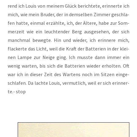
rend ich Lou­is von mei­nem Glück berich­te­te, erin­ner­te ich
mich, wie mein Bru­der, der in dem­sel­ben Zim­mer geschla­
fen hat­te, ein­mal erzähl­te, ich, der Älte­re, habe zur Som­
mer­zeit wie ein leuch­ten­der Berg aus­ge­se­hen, der sich
manch­mal beweg­te. Hin und wie­der, ich erin­ne­re mich,
fla­cker­te das Licht, weil die Kraft der Bat­te­rien in der klei­
nen Lam­pe zur Nei­ge ging. Ich muss­te dann immer ein
wenig war­ten, bis sich die Bat­te­rien wie­der erhol­ten. Oft
war ich in die­ser Zeit des War­tens noch im Sit­zen ein­ge­
schla­fen. Da lach­te Lou­is, ver­mut­lich, weil er sich erin­ner­
te.- stop