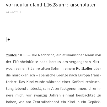
vor neufundland 1.16.28 uhr : kirschblüten
10. Mai 2015
zou­lou
: 0.08 — Die Nach­richt, ein afri­ka­ni­scher Mann von
der Elfen­bein­küs­te habe bereits am ver­gan­ge­nen Mitt­
woch sei­nen 8 Jah­re alten Sohn in einem
Roll­kof­fer
über
die marok­ka­nisch – spa­ni­sche Gren­ze nach Euro­pa trans­
fe­riert. Das Kind wur­de wäh­rend einer Kof­fer­durch­leuch­
tung lebend ent­deckt, sein Vater fest­ge­nom­men. Ich erin­
ne­re mich, vor zwan­zig Jah­ren ein­mal beob­ach­tet zu
haben, wie am Zen­tral­bahn­hof ein Kind in ein Gepäck­