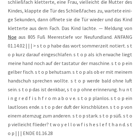
schließ­fach klet­ter­te, eine Frau, viel­leicht die Mut­ter des
Kin­des, klapp­te die Tür des Schließ­fa­ches zu, war­te­te eini­
ge Sekun­den, dann öff­ne­te sie die Tür wie­der und das Kind
klet­ter­te aus dem Fach. Das Kind lach­te. — Mel­dung von
Noe
aus 805 Fuß Mee­res­tie­fe vor Neu­fund­land. ANFANG
01.14.02 | | | > s t o p habe das wort som­mer­zeit notiert. s t
o p kurz dar­auf ein­ge­schla­fen. s t o p als ich erwa­che liegt
mei­ne hand noch auf der tas­ta­tur der maschi­ne. s t o p ein
gel­ber fisch. s t o p behut­sam. s t o p als ob er mit mei­nem
hand­schuh spre­chen woll­te. s t o p wer­de bald ohne luft
sein. s t o p das ist denk­bar, s t o p ohne erin­ne­rung. h u n t
i n g r e d f i s h f r o m a b o v e. s t o p plan­los. s t o p ein
laut­lo­ses ende. s t o p der duft der kirsch­blü­ten. s t o p von
einem atem­zug zum ande­ren. s t o p stark. s t o p süß. s t o
p viel­leicht flie­der? t w o y e l l o w f i s h e s l e f t h a n d. s t
o p | | | ENDE 01.16.28