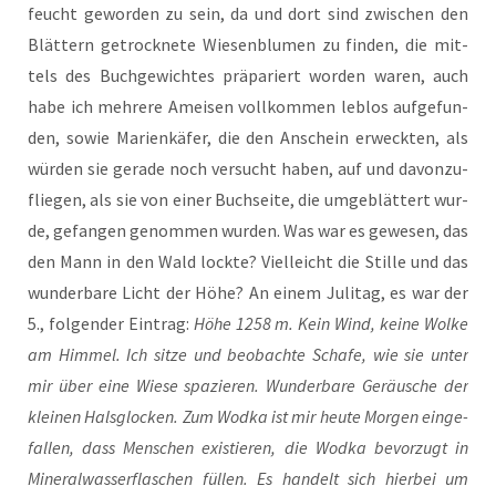
feucht gewor­den zu sein, da und dort sind zwi­schen den
Blät­tern getrock­ne­te Wie­sen­blu­men zu fin­den, die mit­
tels des Buch­ge­wich­tes prä­pa­riert wor­den waren, auch
habe ich meh­re­re Amei­sen voll­kom­men leb­los auf­ge­fun­
den, sowie Mari­en­kä­fer, die den Anschein erweck­ten, als
wür­den sie gera­de noch ver­sucht haben, auf und davon­zu­
flie­gen, als sie von einer Buch­sei­te, die umge­blät­tert wur­
de, gefan­gen genom­men wur­den. Was war es gewe­sen, das
den Mann in den Wald lock­te? Viel­leicht die Stil­le und das
wun­der­ba­re Licht der Höhe? An einem Juli­tag, es war der
5., fol­gen­der Ein­trag:
Höhe 1258 m. Kein Wind, kei­ne Wol­ke
am Him­mel. Ich sit­ze und beob­ach­te Scha­fe, wie sie unter
mir über eine Wie­se spa­zie­ren. Wun­der­ba­re Geräu­sche der
klei­nen Hals­glo­cken. Zum Wod­ka ist mir heu­te Mor­gen ein­ge­
fal­len, dass Men­schen exis­tie­ren, die Wod­ka bevor­zugt in
Mine­ral­was­ser­fla­schen fül­len. Es han­delt sich hier­bei um