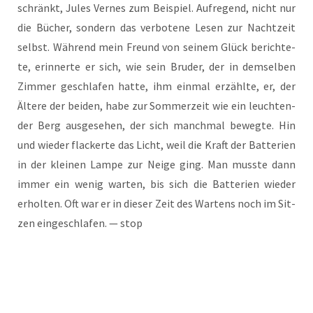
schränkt, Jules Ver­nes zum Bei­spiel. Auf­re­gend, nicht nur
die Bücher, son­dern das ver­bo­te­ne Lesen zur Nacht­zeit
selbst. Wäh­rend mein Freund von sei­nem Glück berich­te­
te, erin­ner­te er sich, wie sein Bru­der, der in dem­sel­ben
Zim­mer geschla­fen hat­te, ihm ein­mal erzähl­te, er, der
Älte­re der bei­den, habe zur Som­mer­zeit wie ein leuch­ten­
der Berg aus­ge­se­hen, der sich manch­mal beweg­te. Hin
und wie­der fla­cker­te das Licht, weil die Kraft der Bat­te­rien
in der klei­nen Lam­pe zur Nei­ge ging. Man muss­te dann
immer ein wenig war­ten, bis sich die Bat­te­rien wie­der
erhol­ten. Oft war er in die­ser Zeit des War­tens noch im Sit­
zen ein­ge­schla­fen. — stop