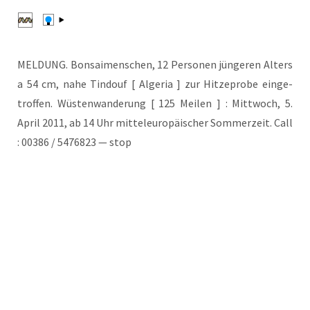
MELDUNG. Bon­sai­men­schen, 12 Per­so­nen jün­ge­ren Alters
a 54 cm, nahe Tin­douf [ Alge­ria ] zur Hit­ze­pro­be ein­ge­
trof­fen. Wüs­ten­wan­de­rung [ 125 Mei­len ] : Mitt­woch, 5.
April 2011, ab 14 Uhr mit­tel­eu­ro­päi­scher Som­mer­zeit. Call
: 00386 / 5476823 — stop