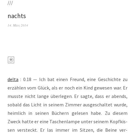
///
nachts
14. März 2014
del­ta
: 0.18 — Ich bat einen Freund, eine Geschich­te zu
erzäh­len vom Glück, als er noch ein Kind gewe­sen war. Er
muss­te nicht lan­ge über­le­gen. Er sag­te, dass er abends,
sobald das Licht in sei­nem Zim­mer aus­ge­schal­tet wur­de,
heim­lich in sei­nen Büchern gele­sen habe. Zu die­sem
Zweck hat­te er eine Taschen­lam­pe unter sei­nem Kopf­kis­
sen ver­steckt. Er las immer im Sit­zen, die Bei­ne ver­