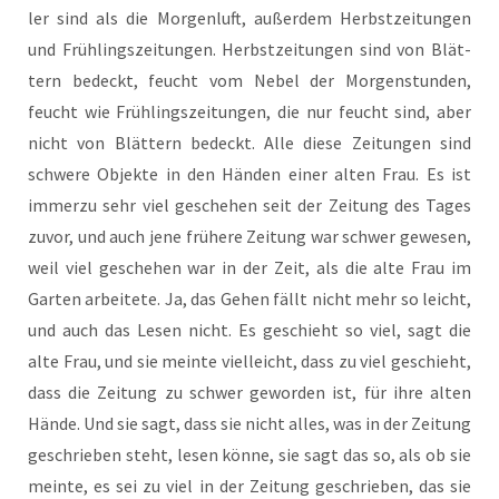
ler sind als die Mor­gen­luft, außer­dem Herbst­zei­tun­gen
und Früh­lings­zei­tun­gen. Herbst­zei­tun­gen sind von Blät­
tern bedeckt, feucht vom Nebel der Mor­gen­stun­den,
feucht wie Früh­lings­zei­tun­gen, die nur feucht sind, aber
nicht von Blät­tern bedeckt. Alle die­se Zei­tun­gen sind
schwe­re Objek­te in den Hän­den einer alten Frau. Es ist
immer­zu sehr viel gesche­hen seit der Zei­tung des Tages
zuvor, und auch jene frü­he­re Zei­tung war schwer gewe­sen,
weil viel gesche­hen war in der Zeit, als die alte Frau im
Gar­ten arbei­te­te. Ja, das Gehen fällt nicht mehr so leicht,
und auch das Lesen nicht. Es geschieht so viel, sagt die
alte Frau, und sie mein­te viel­leicht, dass zu viel geschieht,
dass die Zei­tung zu schwer gewor­den ist, für ihre alten
Hän­de. Und sie sagt, dass sie nicht alles, was in der Zei­tung
geschrie­ben steht, lesen kön­ne, sie sagt das so, als ob sie
mein­te, es sei zu viel in der Zei­tung geschrie­ben, das sie