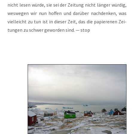
nicht lesen wür­de, sie sei der Zei­tung nicht län­ger wür­dig,
wes­we­gen wir nun hof­fen und dar­über nach­den­ken, was
viel­leicht zu tun ist in die­ser Zeit, das die papie­re­nen Zei­
tun­gen zu schwer gewor­den sind. — stop