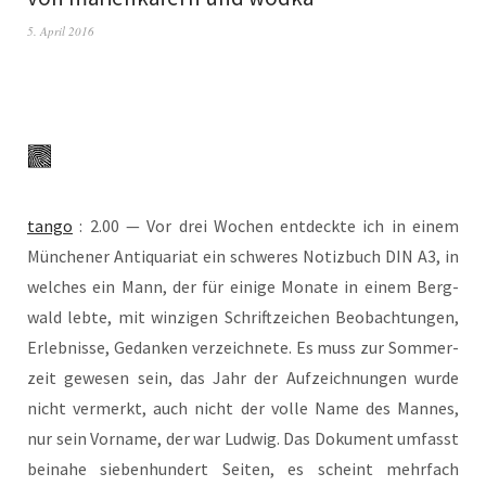
5. April 2016
tan­go
: 2.00 — Vor drei Wochen ent­deck­te ich in einem
Mün­che­ner Anti­qua­ri­at ein schwe­res Notiz­buch DIN A3, in
wel­ches ein Mann, der für eini­ge Mona­te in einem Berg­
wald leb­te, mit win­zi­gen Schrift­zei­chen Beob­ach­tun­gen,
Erleb­nis­se, Gedan­ken ver­zeich­ne­te. Es muss zur Som­mer­
zeit gewe­sen sein, das Jahr der Auf­zeich­nun­gen wur­de
nicht ver­merkt, auch nicht der vol­le Name des Man­nes,
nur sein Vor­na­me, der war Lud­wig. Das Doku­ment umfasst
bei­na­he sie­ben­hun­dert Sei­ten, es scheint mehr­fach