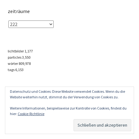
zeiträume
lichtbilder
1,177
particles
3,550
wörter 809,978
tags
6,153
Datenschutz und Cookies: Diese Website verwendet Cookies. Wenn du die
Website weiterhin nutzt, stimmst du der Verwendung von Cookies zu.
Weitere Informationen, beispielsweise zur Kontrolle von Cookies, findest du
hier:
Cookie-Richtlinie