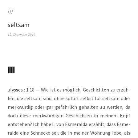
///
seltsam
12. Dezember 2016
ulys­ses
: 1.18 — Wie ist es mög­lich, Geschich­ten zu erzäh­
len, die selt­sam sind, ohne sofort selbst für selt­sam oder
merk­wür­dig oder gar gefähr­lich gehal­ten zu wer­den, da
doch die­se merk­wür­di­gen Geschich­ten in mei­nem Kopf
ent­ste­hen? Ich habe L. von Esme­ral­da erzählt, dass Esme­
ral­da eine Schne­cke sei, die in mei­ner Woh­nung lebe, als