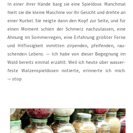
In einer ihrer Hän­de barg sie eine Spiel­do­se. Manch­mal
hielt sie die klei­ne Maschi­ne vor ihr Gesicht und dreh­te an
einer Kur­bel. Sie neig­te dann den Kopf zur Sei­te, und für
einen Moment schien der Schmerz nach­zu­las­sen, eine
Ahnung im Som­mer­re­gen, eine Erfah­rung größ­ter Fer­ne
und Hilf­lo­sig­keit inmit­ten zir­pen­den, pfei­fen­den, rau­
schen­den Lebens. — Ich habe von die­ser Begeg­nung im
Wald bereits ein­mal erzählt. Weil ich heu­te über was­ser­
fes­te Wal­zen­spiel­do­sen notier­te, erin­ner­te ich mich.
— stop