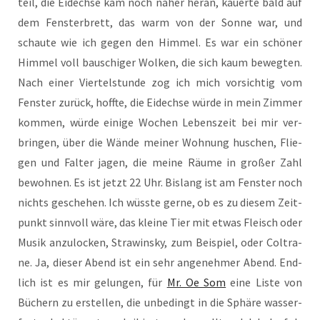
teil, die Eidech­se kam noch näher her­an, kau­er­te bald auf
dem Fens­ter­brett, das warm von der Son­ne war, und
schau­te wie ich gegen den Him­mel. Es war ein schö­ner
Him­mel voll bau­schi­ger Wol­ken, die sich kaum beweg­ten.
Nach einer Vier­tel­stun­de zog ich mich vor­sich­tig vom
Fens­ter zurück, hoff­te, die Eidech­se wür­de in mein Zim­mer
kom­men, wür­de eini­ge Wochen Lebens­zeit bei mir ver­
brin­gen, über die Wän­de mei­ner Woh­nung huschen, Flie­
gen und Fal­ter jagen, die mei­ne Räu­me in gro­ßer Zahl
bewoh­nen. Es ist jetzt 22 Uhr. Bis­lang ist am Fens­ter noch
nichts gesche­hen. Ich wüss­te ger­ne, ob es zu die­sem Zeit­
punkt sinn­voll wäre, das klei­ne Tier mit etwas Fleisch oder
Musik anzu­lo­cken, Stra­win­sky, zum Bei­spiel, oder Col­tra­
ne. Ja, die­ser Abend ist ein sehr ange­neh­mer Abend. End­
lich ist es mir gelun­gen, für
Mr. Oe Som
eine Lis­te von
Büchern zu erstel­len, die unbe­dingt in die Sphä­re was­ser­