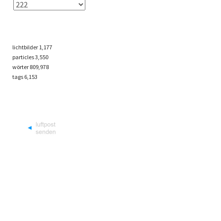
lichtbilder
1,177
particles
3,550
wörter 809,978
tags
6,153