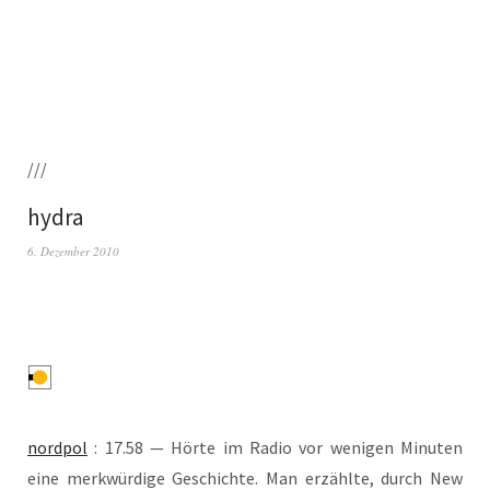
///
hydra
6. Dezember 2010
nord­pol
: 17.58 — Hör­te im Radio vor weni­gen Minu­ten
eine merk­wür­di­ge Geschich­te. Man erzähl­te, durch New