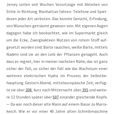
Jer­sey sol­len seit Wochen Vor­ort­zü­ge mit Abtei­len von
Stil­le in Rich­tung Man­hat­tan fah­ren: Tele­fo­ne und Spiel­
do­sen jeder Art ver­bo­ten. Das könn­te Gerücht, Erfin­dung,
von Wün­schen geträumt gewe­sen sein. Mit eige­nen Augen
dage­gen habe ich beob­ach­tet, wie im Super­markt gleich
um die Ecke, Zwerg­kak­teen Müt­zen von rotem Stoff auf­
ge­setzt wor­den sind. Bär­te rau­schen, wei­ße Bär­te, mit­tels
Nadeln sind sie an den Leib der Pflan­zen gena­gelt. Auch
dass es reg­net, hier in mei­ner nächs­ten Nähe, das ist ganz
sicher der Fall, so sicher der Fall wie das Wachs­tum einer
wei­te­ren elek­tri­schen Hydra im Pro­zess der Selbst­be­
haup­tung. Ges­tern Abend, mit­tel­eu­ro­päi­sche Zeit, ver­füg­
te sie über
208
, kurz nach Mit­ter­nacht über
355
und wei­te­
re 12 Stun­den spä­ter über
507
ein­an­der glei­chen­de Köp­fe.
— Da war noch die­ser alte Mann auf einem Basar zu Mar­ra­
kesch. Wie er vor einer 40 Jah­re alten Schreib­ma­schi­ne