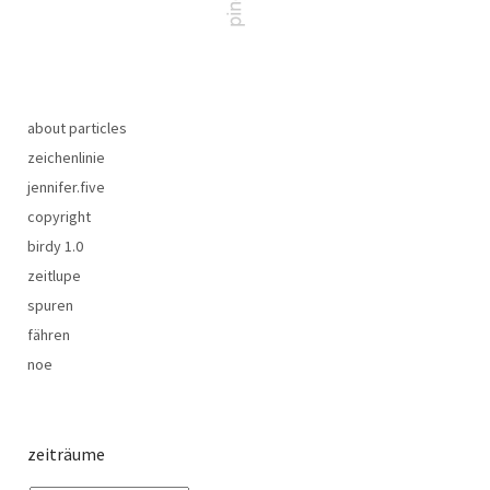
about particles
zeichenlinie
jennifer.five
copyright
birdy 1.0
zeitlupe
spuren
fähren
noe
zeiträume