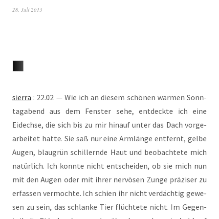
28. Juli 2013
sier­ra
: 22.02 — Wie ich an die­sem schö­nen war­men Sonn­
tag­abend aus dem Fens­ter sehe, ent­deck­te ich eine
Eidech­se, die sich bis zu mir hin­auf unter das Dach vor­ge­
ar­bei­tet hat­te. Sie saß nur eine Arm­län­ge ent­fernt, gel­be
Augen, blau­grün schil­lern­de Haut und beob­ach­te­te mich
natür­lich. Ich konn­te nicht ent­schei­den, ob sie mich nun
mit den Augen oder mit ihrer ner­vö­sen Zun­ge prä­zi­ser zu
erfas­sen ver­moch­te. Ich schien ihr nicht ver­däch­tig gewe­
sen zu sein, das schlan­ke Tier flüch­te­te nicht. Im Gegen­