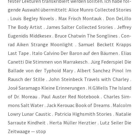
fes­ter Lek­tü­ren tran­skri­biert wer­den soll­ten. Ich habe fol­
gen­de Aus­wahl über­mit­telt: Ali­ce Mun­ro Coll­ec­ted Sto­ries
. Lou­is Begley Novels . Max Frisch Montauk . Don DeL­il­lo
The Body Artist . James Sal­ter Coll­ec­ted Sro­ries . Jef­frey
Euge­ni­dis Middke­sex . Bruce Chat­win The Songli­nes . Con­
rad Aiken Stran­ge Moon­light . Samu­el Beckett Krapps
Last Tape . Italo Cal­vi­no Der Baron auf den Bäu­men . Eli­as
Canet­ti Die Stim­men von Mar­ra­kesch . Jürg Feder­spiel Die
Bal­la­de von der Typho­id Mary . Albert San­chez Pinol Im
Rausch der Stil­le . John Stein­beck Tra­vels with Char­ley .
José Sara­ma­go Klei­ne Erin­ne­run­gen . H.G.Wells The Island
of Dr. Moreau . Paul Aus­ter Red Note­book . Charles Sim­
mons Salt Water . Jack Kerouac Book of Dreams . Mal­colm
Lowry Lunar Cau­st­ic . Patri­cia High­s­mith Sto­ries . Nata­lie
Sar­rau­te Kind­heit . Her­ta Mül­ler Herz­tier . Lutz Sei­ler Die
Zeit­waa­ge — stop