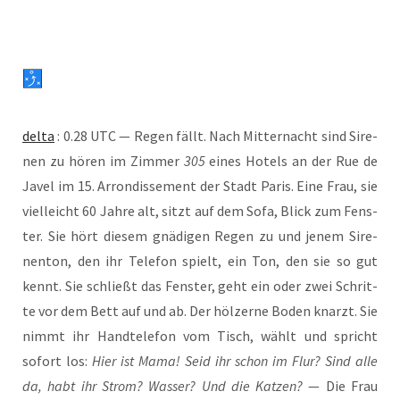
del­ta
: 0.28 UTC — Regen fällt. Nach Mit­ter­nacht sind Sire­
nen zu hören im Zim­mer
305
eines Hotels an der Rue de
Javel im 15. Arron­dis­se­ment der Stadt Paris. Eine Frau, sie
viel­leicht 60 Jah­re alt, sitzt auf dem Sofa, Blick zum Fens­
ter. Sie hört die­sem gnä­di­gen Regen zu und jenem Sire­
nen­ton, den ihr Tele­fon spielt, ein Ton, den sie so gut
kennt. Sie schließt das Fens­ter, geht ein oder zwei Schrit­
te vor dem Bett auf und ab. Der höl­zer­ne Boden knarzt. Sie
nimmt ihr Hand­te­le­fon vom Tisch, wählt und spricht
sofort los:
Hier ist Mama! Seid ihr schon im Flur? Sind alle
da, habt ihr Strom? Was­ser? Und die Kat­zen?
— Die Frau