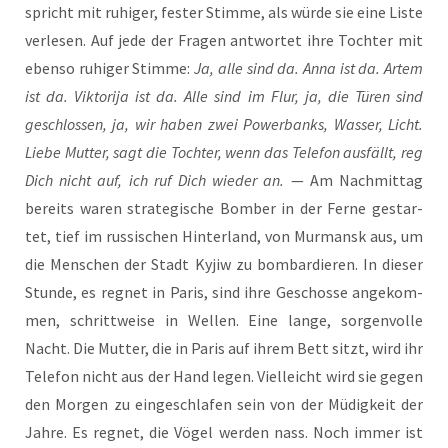
spricht mit ruhi­ger, fes­ter Stim­me, als wür­de sie eine Lis­te
ver­le­sen. Auf jede der Fra­gen ant­wor­tet ihre Toch­ter mit
eben­so ruhi­ger Stim­me:
Ja, alle sind da. Anna ist da. Artem
ist da. Vik­to­ri­ja ist da. Alle sind im Flur, ja, die Türen sind
geschlos­sen, ja, wir haben zwei Power­banks, Was­ser, Licht.
Lie­be Mut­ter, sagt die Toch­ter, wenn das Tele­fon aus­fällt, reg
Dich nicht auf, ich ruf Dich wie­der an.
— Am Nach­mit­tag
bereits waren stra­te­gi­sche Bom­ber in der Fer­ne gestar­
tet, tief im rus­si­schen Hin­ter­land, von Mur­mansk aus, um
die Men­schen der Stadt Kyjiw zu bom­bar­die­ren. In die­ser
Stun­de, es reg­net in Paris, sind ihre Geschos­se ange­kom­
men, schritt­wei­se in Wel­len. Eine lan­ge, sor­gen­vol­le
Nacht. Die Mut­ter, die in Paris auf ihrem Bett sitzt, wird ihr
Tele­fon nicht aus der Hand legen. Viel­leicht wird sie gegen
den Mor­gen zu ein­ge­schla­fen sein von der Müdig­keit der
Jah­re. Es reg­net, die Vögel wer­den nass. Noch immer ist