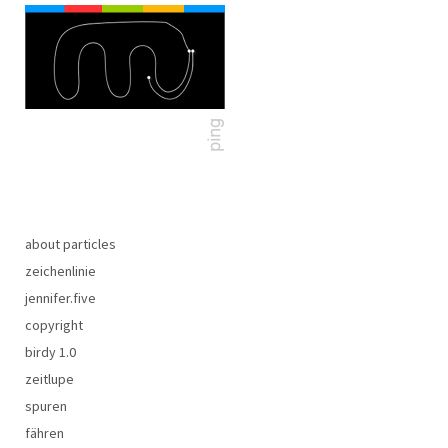
about particles
zeichenlinie
jennifer.five
copyright
birdy 1.0
zeitlupe
spuren
fähren