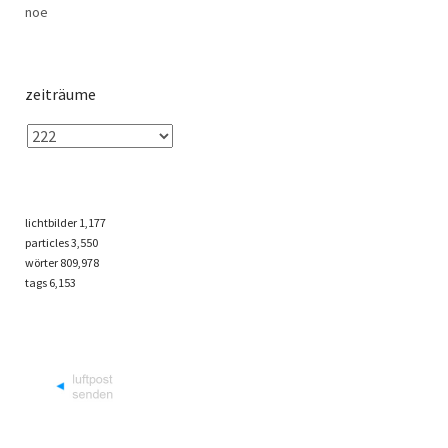
noe
zeiträume
lichtbilder
1,177
particles
3,550
wörter 809,978
tags
6,153