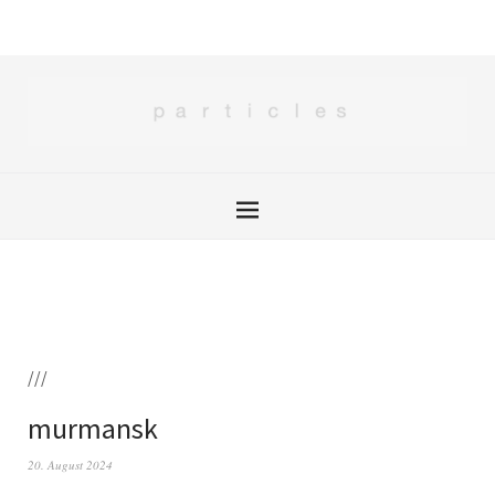
///
murmansk
20. August 2024