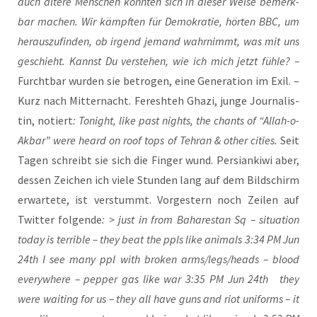
auch älte­re Men­schen konn­ten sich in die­ser Wei­se bemerk­
bar machen. Wir kämpf­ten für Demo­kra­tie, hör­ten BBC, um
her­aus­zu­fin­den, ob irgend jemand wahr­nimmt, was mit uns
geschieht. Kannst Du ver­ste­hen, wie ich mich jetzt füh­le? –
Furcht­bar wur­den sie betro­gen, eine Gene­ra­ti­on im Exil. –
Kurz nach Mit­ter­nacht. Fereshteh Gha­zi, jun­ge Jour­na­lis­
tin, notiert
: Tonight, like past nights, the chants of “Allah-o-
Akbar” were heard on roof tops of Tehr­an & other cities.
Seit
Tagen schreibt sie sich die Fin­ger wund. Per­sian­ki­wi aber,
des­sen Zei­chen ich vie­le Stun­den lang auf dem Bild­schirm
erwar­te­te, ist ver­stummt. Vor­ges­tern noch Zei­len auf
Twit­ter fol­gen­de
: > just in from Baha­re­stan Sq – situa­ti­on
today is ter­ri­ble – they beat the ppls like ani­mals 3:34 PM Jun
24th I see many ppl with bro­ken arms/legs/heads – blood
ever­y­whe­re – pep­per gas like war 3:35 PM Jun 24th they
were wai­ting for us – they all have guns and riot uni­forms – it