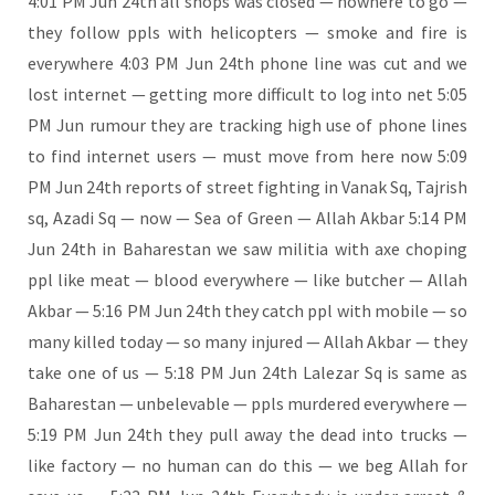
4:01 PM Jun 24th all shops was clo­sed — nowhe­re to go —
they fol­low ppls with heli­c­op­ters — smo­ke and fire is
ever­y­whe­re 4:03 PM Jun 24th pho­ne line was cut and we
lost inter­net — get­ting more dif­fi­cult to log into net 5:05
PM Jun rumour they are track­ing high use of pho­ne lines
to find inter­net users — must move from here now 5:09
PM Jun 24th reports of street fight­ing in Vanak Sq, Tajrish
sq, Azadi Sq — now — Sea of Green — Allah Akbar 5:14 PM
Jun 24th in Baha­re­stan we saw militia with axe cho­ping
ppl like meat — blood ever­y­whe­re — like but­cher — Allah
Akbar — 5:16 PM Jun 24th they catch ppl with mobi­le — so
many kil­led today — so many inju­red — Allah Akbar — they
take one of us — 5:18 PM Jun 24th Lale­zar Sq is same as
Baha­re­stan — unbe­le­va­ble — ppls mur­de­red ever­y­whe­re —
5:19 PM Jun 24th they pull away the dead into trucks —
like fac­to­ry — no human can do this — we beg Allah for