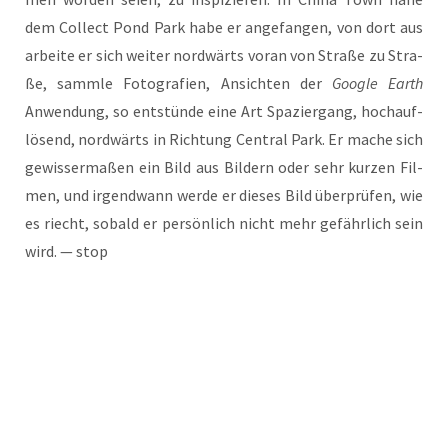
dem Coll­ect Pond Park habe er ange­fan­gen, von dort aus
arbei­te er sich wei­ter nord­wärts vor­an von Stra­ße zu Stra­
ße, samm­le Foto­gra­fien, Ansich­ten der
Goog­le Earth
Anwen­dung, so ent­stün­de eine Art Spa­zier­gang, hoch­auf­
lö­send, nord­wärts in Rich­tung Cen­tral Park. Er mache sich
gewis­ser­ma­ßen ein Bild aus Bil­dern oder sehr kur­zen Fil­
men, und irgend­wann wer­de er die­ses Bild über­prü­fen, wie
es riecht, sobald er per­sön­lich nicht mehr gefähr­lich sein
wird. — stop