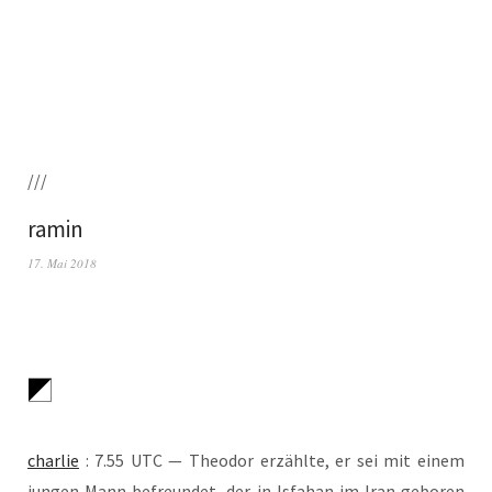
///
ramin
17. Mai 2018
char­lie
: 7.55 UTC — Theo­dor erzähl­te, er sei mit einem
jun­gen Mann befreun­det, der in Isfa­han im Iran gebo­ren