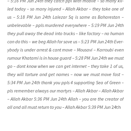
– 5:16 PM Jun 24th they catch ppl with mobi­le – so many kil­
led today – so many inju­red – Allah Akbar – they take one of
us – 5:18 PM Jun 24th Lale­zar Sq is same as Baha­re­stan –
unbe­le­va­ble – ppls mur­de­red ever­y­whe­re – 5:19 PM Jun 24th
they pull away the dead into trucks – like fac­to­ry – no human
can do this – we beg Allah for save us – 5:23 PM Jun 24th Ever­
y­bo­dy is under arrest & cant move – Mou­sa­vi – Kar­rou­bi even
rumour Khat­a­mi is in house guard – 5:28 PM Jun 24th we must
go – dont know when we can get inter­net – they take 1 of us,
they will tor­tu­re and get names – now we must move fast –
5:34 PM Jun 24th thank you ppls 4 sup­port­ing Sea of Green –
pls remem­ber always our mar­tyrs – Allah Akbar – Allah Akbar
– Allah Akbar 5:36 PM Jun 24th Allah – you are the crea­tor of
all and all must return to you – Allah Akbar 5:39 PM Jun
24th