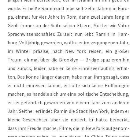
wur­de. Er hei­ße Ramin und lebe seit zehn Jah­ren in Euro­
pa, ein­mal für vier Jah­re in Rom, dann zwei Jah­re lang in
Genf, immer an der Sei­te sei­ner Eltern, Mut­ter wie Vater
Sprach­wis­sen­schaft­ler. Zur­zeit nun lebt Ramin in Ham­
burg. Voll­jäh­rig gewor­den, woll­te er im ver­gan­ge­nen Jahr,
im Win­ter prä­zi­se, nach New York rei­sen, ein gro­ßer
Traum, ein­mal über die Brook­lyn — Bridge spa­zie­ren hin
und zurück, lei­der habe er kei­ne Ein­rei­se­er­laub­nis erhal­
ten. Das kön­ne län­ger dau­ern, habe man ihm gesagt, dass
er nicht ein­rei­sen kön­ne, er sol­le sich kei­ne Hoff­nun­gen
machen, es han­de­le sich um eine poli­ti­sche Ent­schei­dung,
er sei gefähr­lich gewor­den von einem Jahr zum ande­ren
Jahr. Seit­her erfin­det Ramin die Stadt New York, indem er
klei­ne Geschich­ten über sie notiert. Er hat­te bemerkt,
dass ihm Freu­de mache, Fil­me, die in New York auf­ge­nom­
men wor­den sei­en, zu inspi­zie­ren. In Chi­na Town nahe