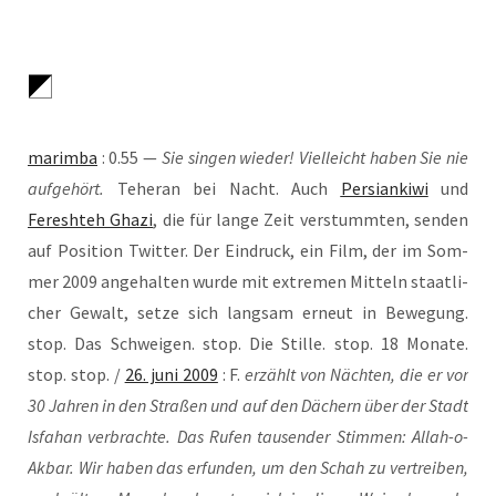
marim­ba
: 0.55 —
Sie sin­gen wie­der! Viel­leicht haben Sie nie
auf­ge­hört
.
Tehe­ran bei Nacht. Auch
Per­sian­ki­wi
und
Fereshteh Gha­zi
, die für lan­ge Zeit ver­stumm­ten, sen­den
auf Posi­ti­on Twit­ter. Der Ein­druck, ein Film, der im Som­
mer 2009 ange­hal­ten wur­de mit extre­men Mit­teln staat­li­
cher Gewalt, set­ze sich lang­sam erneut in Bewe­gung.
stop. Das Schwei­gen. stop. Die Stil­le. stop. 18 Mona­te.
stop. stop. /
26. juni 2009
: F.
erzählt von Näch­ten, die er vor
30 Jah­ren in den Stra­ßen und auf den Dächern über der Stadt
Isfa­han ver­brach­te. Das Rufen tau­sen­der Stim­men: Allah-o-
Akbar. Wir haben das erfun­den, um den Schah zu ver­trei­ben,