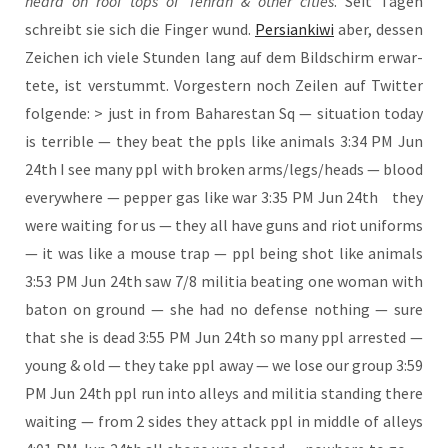
heard on roof tops of Tehr­an & other cities
. Seit Tagen
schreibt sie sich die Fin­ger wund.
Per­sian­ki­wi
aber, des­sen
Zei­chen ich vie­le Stun­den lang auf dem Bild­schirm erwar­
te­te, ist ver­stummt. Vor­ges­tern noch Zei­len auf Twit­ter
fol­gen­de: > just in from Baha­re­stan Sq — situa­ti­on today
is ter­ri­ble — they beat the ppls like ani­mals 3:34 PM Jun
24th I see many ppl with bro­ken arms/legs/heads — blood
ever­y­whe­re — pep­per gas like war 3:35 PM Jun 24th they
were wai­ting for us — they all have guns and riot uni­forms
— it was like a mou­se trap — ppl being shot like ani­mals
3:53 PM Jun 24th saw 7/8 militia bea­ting one woman with
baton on ground — she had no defen­se not­hing — sure
that she is dead 3:55 PM Jun 24th so many ppl arres­ted —
young & old — they take ppl away — we lose our group 3:59
PM Jun 24th ppl run into alleys and militia stan­ding the­re
wai­ting — from 2 sides they attack ppl in midd­le of alleys