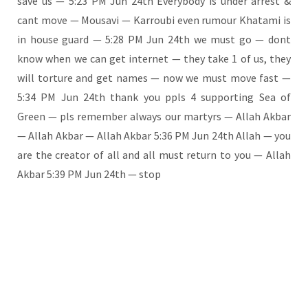
save us — 5:23 PM Jun 24th Ever­y­bo­dy is under arrest &
cant move — Mou­sa­vi — Kar­rou­bi even rumour Khat­a­mi is
in house guard — 5:28 PM Jun 24th we must go — dont
know when we can get inter­net — they take 1 of us, they
will tor­tu­re and get names — now we must move fast —
5:34 PM Jun 24th thank you ppls 4 sup­port­ing Sea of
Green — pls remem­ber always our mar­tyrs — Allah Akbar
— Allah Akbar — Allah Akbar 5:36 PM Jun 24th Allah — you
are the crea­tor of all and all must return to you — Allah
Akbar 5:39 PM Jun 24th — stop