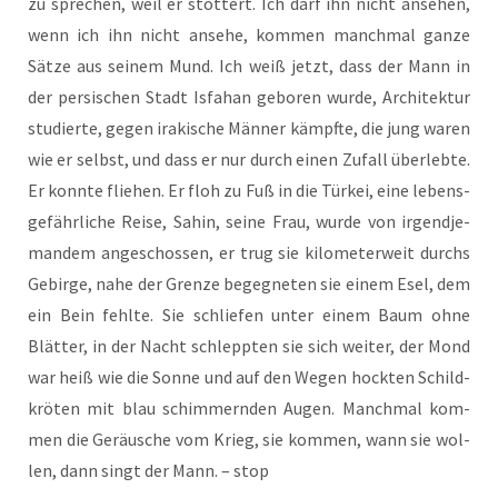
zu spre­chen, weil er stot­tert. Ich darf ihn nicht anse­hen,
wenn ich ihn nicht anse­he, kom­men manch­mal gan­ze
Sät­ze aus sei­nem Mund. Ich weiß jetzt, dass der Mann in
der per­si­schen Stadt Isfa­han gebo­ren wur­de, Archi­tek­tur
stu­dier­te, gegen ira­ki­sche Män­ner kämpf­te, die jung waren
wie er selbst, und dass er nur durch einen Zufall über­leb­te.
Er konn­te flie­hen. Er floh zu Fuß in die Tür­kei, eine lebens­
ge­fähr­li­che Rei­se, Sahin, sei­ne Frau, wur­de von irgend­je­
man­dem ange­schos­sen, er trug sie kilo­me­ter­weit durchs
Gebir­ge, nahe der Gren­ze begeg­ne­ten sie einem Esel, dem
ein Bein fehl­te. Sie schlie­fen unter einem Baum ohne
Blät­ter, in der Nacht schlepp­ten sie sich wei­ter, der Mond
war heiß wie die Son­ne und auf den Wegen hock­ten Schild­
krö­ten mit blau schim­mern­den Augen. Manch­mal kom­
men die Geräu­sche vom Krieg, sie kom­men, wann sie wol­
len, dann singt der Mann. – stop