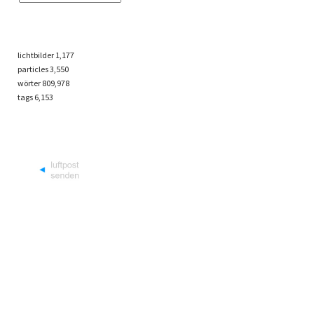
lichtbilder
1,177
particles
3,550
wörter 809,978
tags
6,153