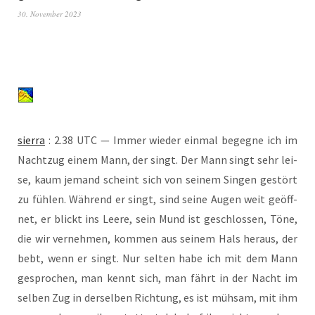
30. November 2023
sier­ra
: 2.38 UTC — Immer wie­der ein­mal begeg­ne ich im
Nacht­zug einem Mann, der singt. Der Mann singt sehr lei­
se, kaum jemand scheint sich von sei­nem Sin­gen gestört
zu füh­len. Wäh­rend er singt, sind sei­ne Augen weit geöff­
net, er blickt ins Lee­re, sein Mund ist geschlos­sen, Töne,
die wir ver­neh­men, kom­men aus sei­nem Hals her­aus, der
bebt, wenn er singt. Nur sel­ten habe ich mit dem Mann
gespro­chen, man kennt sich, man fährt in der Nacht im
sel­ben Zug in der­sel­ben Rich­tung, es ist müh­sam, mit ihm