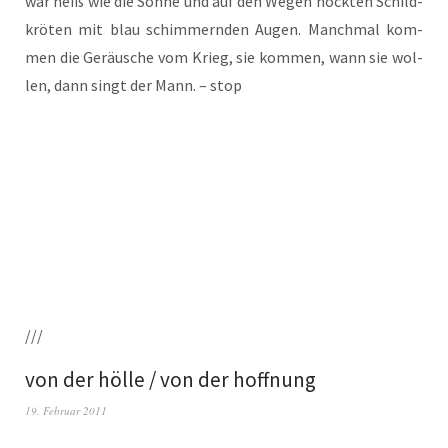
war heiß wie die Son­ne und auf den Wegen hock­ten Schild­
krö­ten mit blau schim­mern­den Augen. Manch­mal kom­
men die Geräu­sche vom Krieg, sie kom­men, wann sie wol­
len, dann singt der Mann. – stop
///
von der hölle / von der hoffnung
19. Februar 2011