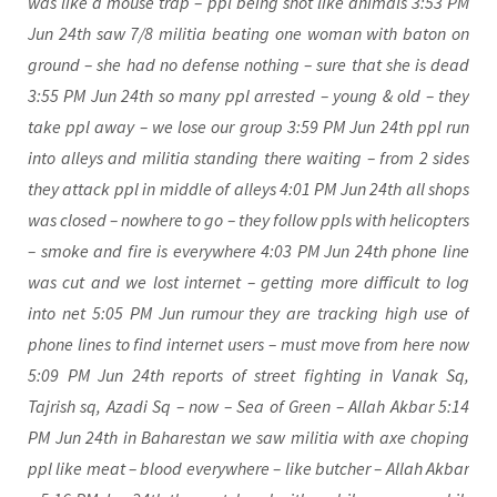
was like a mou­se trap – ppl being shot like ani­mals 3:53 PM
Jun 24th saw 7/8 militia bea­ting one woman with baton on
ground – she had no defen­se not­hing – sure that she is dead
3:55 PM Jun 24th so many ppl arres­ted – young & old – they
take ppl away – we lose our group 3:59 PM Jun 24th ppl run
into alleys and militia stan­ding the­re wai­ting – from 2 sides
they attack ppl in midd­le of alleys 4:01 PM Jun 24th all shops
was clo­sed – nowhe­re to go – they fol­low ppls with heli­c­op­ters
– smo­ke and fire is ever­y­whe­re 4:03 PM Jun 24th pho­ne line
was cut and we lost inter­net – get­ting more dif­fi­cult to log
into net 5:05 PM Jun rumour they are track­ing high use of
pho­ne lines to find inter­net users – must move from here now
5:09 PM Jun 24th reports of street fight­ing in Vanak Sq,
Tajrish sq, Azadi Sq – now – Sea of Green – Allah Akbar 5:14
PM Jun 24th in Baha­re­stan we saw militia with axe cho­ping
ppl like meat – blood ever­y­whe­re – like but­cher – Allah Akbar