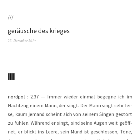
///
geräusche des krieges
25. Dezember 2014
nord­pol
: 2.37 — Immer wie­der ein­mal begeg­ne ich im
Nacht­zug einem Mann, der singt. Der Mann singt sehr lei­
se, kaum jemand scheint sich von sei­nem Sin­gen gestört
zu füh­len. Wäh­rend er singt, sind sei­ne Augen weit geöff­
net, er blickt ins Lee­re, sein Mund ist geschlos­sen, Töne,