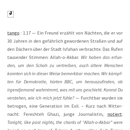
tan­go
: 1.17 — Ein Freund erzählt von Näch­ten, die er vor
30 Jah­ren in den gefähr­lich gewor­de­nen Stra­ßen und auf
den Dächern über der Stadt Isfa­han ver­brach­te. Das Rufen
tau­sen­der Stim­men: Allah-o-Akbar.
Wir haben das erfun­
den, um den Schah zu ver­trei­ben, auch älte­re Men­schen
konn­ten sich in die­ser Wei­se bemerk­bar machen. Wir kämpf­
ten für Demo­kra­tie, hör­ten BBC, um her­aus­zu­fin­den, ob
irgend­je­mand wahr­nimmt, was mit uns geschieht. Kannst Du
ver­ste­hen, wie ich mich jetzt füh­le?
— Furcht­bar wur­den sie
betro­gen, eine Gene­ra­ti­on im Exil. – Kurz nach Mit­ter­
nacht. Fereshteh Gha­zi, jun­ge Jour­na­lis­tin,
notiert
:
Tonight, like past nights, the chants of “Allah-o-Akbar” were