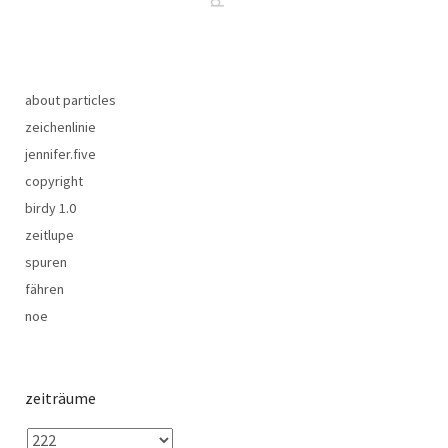
about particles
zeichenlinie
jennifer.five
copyright
birdy 1.0
zeitlupe
spuren
fähren
noe
zeiträume