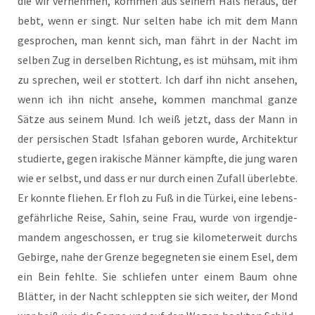
die wir ver­neh­men, kom­men aus sei­nem Hals her­aus, der
bebt, wenn er singt. Nur sel­ten habe ich mit dem Mann
gespro­chen, man kennt sich, man fährt in der Nacht im
sel­ben Zug in der­sel­ben Rich­tung, es ist müh­sam, mit ihm
zu spre­chen, weil er stot­tert. Ich darf ihn nicht anse­hen,
wenn ich ihn nicht anse­he, kom­men manch­mal gan­ze
Sät­ze aus sei­nem Mund. Ich weiß jetzt, dass der Mann in
der per­si­schen Stadt Isfa­han gebo­ren wur­de, Archi­tek­tur
stu­dier­te, gegen ira­ki­sche Män­ner kämpf­te, die jung waren
wie er selbst, und dass er nur durch einen Zufall über­leb­te.
Er konn­te flie­hen. Er floh zu Fuß in die Tür­kei, eine lebens­
ge­fähr­li­che Rei­se, Sahin, sei­ne Frau, wur­de von irgend­je­
man­dem ange­schos­sen, er trug sie kilo­me­ter­weit durchs
Gebir­ge, nahe der Gren­ze begeg­ne­ten sie einem Esel, dem
ein Bein fehl­te. Sie schlie­fen unter einem Baum ohne
Blät­ter, in der Nacht schlepp­ten sie sich wei­ter, der Mond