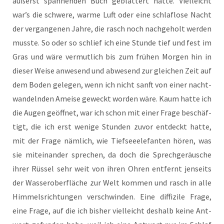
äußerst span­nen­den Buch geblät­tert hat­te. Viel­leicht
war’s die schwe­re, war­me Luft oder eine schlaf­lo­se Nacht
der ver­gan­ge­nen Jah­re, die rasch noch nach­ge­holt wer­den
muss­te. So oder so schlief ich eine Stun­de tief und fest im
Gras und wäre ver­mut­lich bis zum frü­hen Mor­gen hin in
die­ser Wei­se anwe­send und abwe­send zur glei­chen Zeit auf
dem Boden gele­gen, wenn ich nicht sanft von einer nacht­
wan­deln­den Amei­se geweckt wor­den wäre. Kaum hat­te ich
die Augen geöff­net, war ich schon mit einer Fra­ge beschäf­
tigt, die ich erst weni­ge Stun­den zuvor ent­deckt hat­te,
mit der Fra­ge näm­lich, wie Tief­see­ele­fan­ten hören, was
sie mit­ein­an­der spre­chen, da doch die Sprech­ge­räu­sche
ihrer Rüs­sel sehr weit von ihren Ohren ent­fernt jen­seits
der Was­ser­ober­flä­che zur Welt kom­men und rasch in alle
Him­mels­rich­tun­gen ver­schwin­den. Eine dif­fi­zi­le Fra­ge,
eine Fra­ge, auf die ich bis­her viel­leicht des­halb kei­ne Ant­