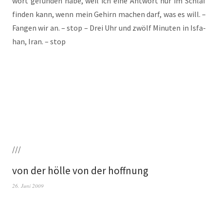
wort gefun­den habe, weil ich eine Ant­wort nur im Schlaf
fin­den kann, wenn mein Gehirn machen darf, was es will. –
Fan­gen wir an. – stop – Drei Uhr und zwölf Minu­ten in Isfa­
han, Iran. – stop
///
von der hölle von der hoffnung
26. Juni 2009