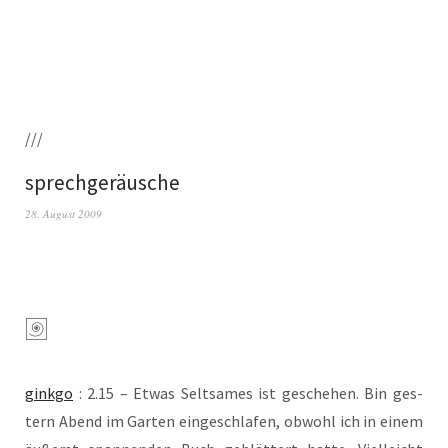
///
sprechgeräusche
28. August 2009
gink­go
: 2.15 – Etwas Selt­sa­mes ist gesche­hen. Bin ges­
tern Abend im Gar­ten ein­ge­schla­fen, obwohl ich in einem