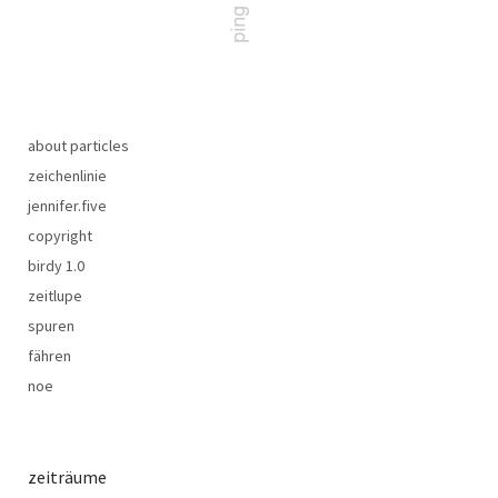
about particles
zeichenlinie
jennifer.five
copyright
birdy 1.0
zeitlupe
spuren
fähren
noe
zeiträume