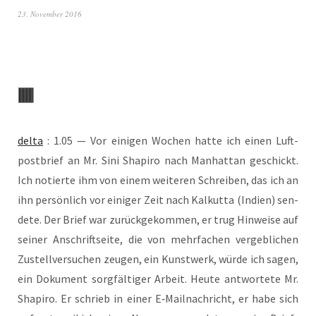
23. November 2016
del­ta
: 1.05 — Vor eini­gen Wochen hat­te ich einen Luft­
post­brief an Mr. Sini Sha­pi­ro nach Man­hat­tan geschickt.
Ich notier­te ihm von einem wei­te­ren Schrei­ben, das ich an
ihn per­sön­lich vor eini­ger Zeit nach Kal­kut­ta (Indi­en) sen­
de­te. Der Brief war zurück­ge­kom­men, er trug Hin­wei­se auf
sei­ner Anschrift­sei­te, die von mehr­fa­chen ver­geb­li­chen
Zustell­ver­su­chen zeu­gen, ein Kunst­werk, wür­de ich sagen,
ein Doku­ment sorg­fäl­ti­ger Arbeit. Heu­te ant­wor­te­te Mr.
Sha­pi­ro. Er schrieb in einer E‑Mailnachricht, er habe sich