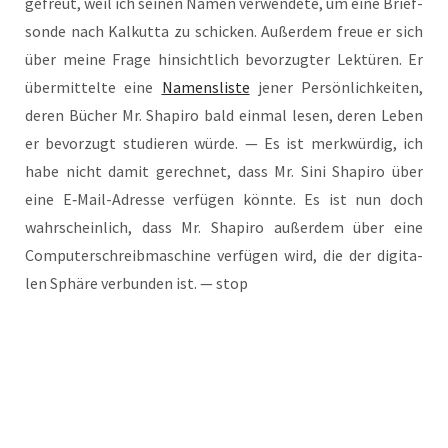
gefreut, weil ich sei­nen Namen ver­wen­de­te, um eine Brief­
son­de nach Kal­kut­ta zu schi­cken. Außer­dem freue er sich
über mei­ne Fra­ge hin­sicht­lich bevor­zug­ter Lek­tü­ren. Er
über­mit­tel­te eine
Namens­lis­te
jener Per­sön­lich­kei­ten,
deren Bücher Mr. Sha­pi­ro bald ein­mal lesen, deren Leben
er bevor­zugt stu­die­ren wür­de. — Es ist merk­wür­dig, ich
habe nicht damit gerech­net, dass Mr. Sini Sha­pi­ro über
eine E‑Mail-Adres­se ver­fü­gen könn­te. Es ist nun doch
wahr­schein­lich, dass Mr. Sha­pi­ro außer­dem über eine
Com­pu­ter­schreib­ma­schi­ne ver­fü­gen wird, die der digi­ta­
len Sphä­re ver­bun­den ist. — stop