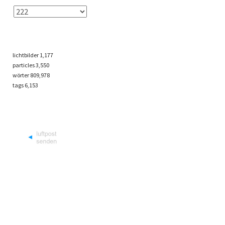
lichtbilder
1,177
particles
3,550
wörter 809,978
tags
6,153