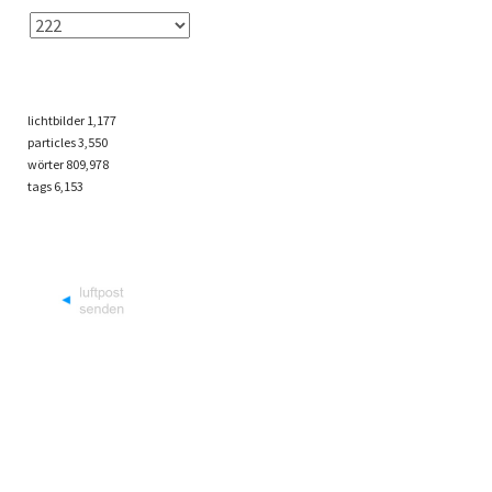
lichtbilder
1,177
particles
3,550
wörter 809,978
tags
6,153