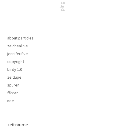
about particles
zeichenlinie
jennifer.five
copyright
birdy 1.0
zeitlupe
spuren
fähren
noe
zeiträume