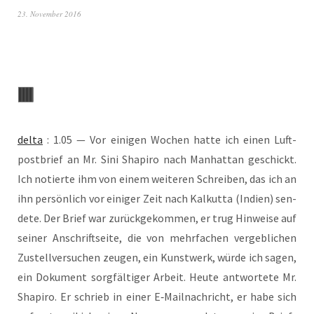
23. November 2016
del­ta
: 1.05 — Vor eini­gen Wochen hat­te ich einen Luft­
post­brief an Mr. Sini Sha­pi­ro nach Man­hat­tan geschickt.
Ich notier­te ihm von einem wei­te­ren Schrei­ben, das ich an
ihn per­sön­lich vor eini­ger Zeit nach Kal­kut­ta (Indi­en) sen­
de­te. Der Brief war zurück­ge­kom­men, er trug Hin­wei­se auf
sei­ner Anschrift­sei­te, die von mehr­fa­chen ver­geb­li­chen
Zustell­ver­su­chen zeu­gen, ein Kunst­werk, wür­de ich sagen,
ein Doku­ment sorg­fäl­ti­ger Arbeit. Heu­te ant­wor­te­te Mr.
Sha­pi­ro. Er schrieb in einer E‑Mailnachricht, er habe sich