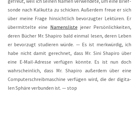
gefreut, weil ich sei­nen Namen ver­wen­de­te, um eine Brief­
son­de nach Kal­kut­ta zu schi­cken. Außer­dem freue er sich
über mei­ne Fra­ge hin­sicht­lich bevor­zug­ter Lek­tü­ren. Er
über­mit­tel­te eine
Namens­lis­te
jener Per­sön­lich­kei­ten,
deren Bücher Mr. Sha­pi­ro bald ein­mal lesen, deren Leben
er bevor­zugt stu­die­ren wür­de. — Es ist merk­wür­dig, ich
habe nicht damit gerech­net, dass Mr. Sini Sha­pi­ro über
eine E‑Mail-Adres­se ver­fü­gen könn­te. Es ist nun doch
wahr­schein­lich, dass Mr. Sha­pi­ro außer­dem über eine
Com­pu­ter­schreib­ma­schi­ne ver­fü­gen wird, die der digi­ta­
len Sphä­re ver­bun­den ist. — stop