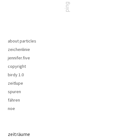
about particles
zeichenlinie
jennifer.five
copyright
birdy 1.0
zeitlupe
spuren
fähren
noe
zeiträume