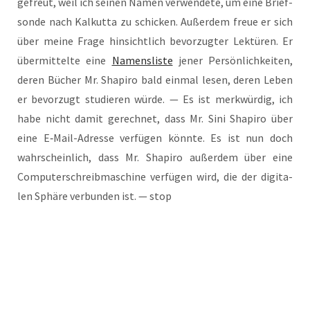
gefreut, weil ich sei­nen Namen ver­wen­de­te, um eine Brief­
son­de nach Kal­kut­ta zu schi­cken. Außer­dem freue er sich
über mei­ne Fra­ge hin­sicht­lich bevor­zug­ter Lek­tü­ren. Er
über­mit­tel­te eine
Namens­lis­te
jener Per­sön­lich­kei­ten,
deren Bücher Mr. Sha­pi­ro bald ein­mal lesen, deren Leben
er bevor­zugt stu­die­ren wür­de. — Es ist merk­wür­dig, ich
habe nicht damit gerech­net, dass Mr. Sini Sha­pi­ro über
eine E‑Mail-Adres­se ver­fü­gen könn­te. Es ist nun doch
wahr­schein­lich, dass Mr. Sha­pi­ro außer­dem über eine
Com­pu­ter­schreib­ma­schi­ne ver­fü­gen wird, die der digi­ta­
len Sphä­re ver­bun­den ist. — stop