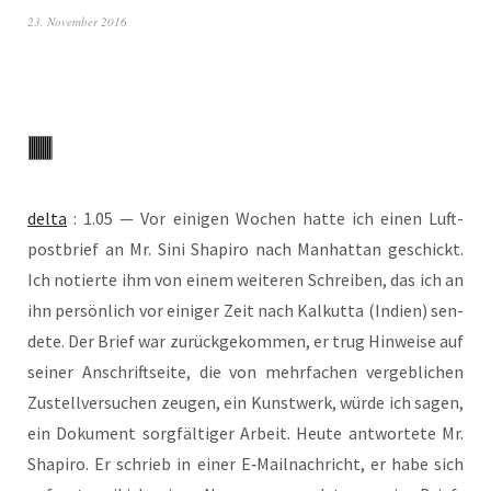
23. November 2016
del­ta
: 1.05 — Vor eini­gen Wochen hat­te ich einen Luft­
post­brief an Mr. Sini Sha­pi­ro nach Man­hat­tan geschickt.
Ich notier­te ihm von einem wei­te­ren Schrei­ben, das ich an
ihn per­sön­lich vor eini­ger Zeit nach Kal­kut­ta (Indi­en) sen­
de­te. Der Brief war zurück­ge­kom­men, er trug Hin­wei­se auf
sei­ner Anschrift­sei­te, die von mehr­fa­chen ver­geb­li­chen
Zustell­ver­su­chen zeu­gen, ein Kunst­werk, wür­de ich sagen,
ein Doku­ment sorg­fäl­ti­ger Arbeit. Heu­te ant­wor­te­te Mr.
Sha­pi­ro. Er schrieb in einer E‑Mailnachricht, er habe sich