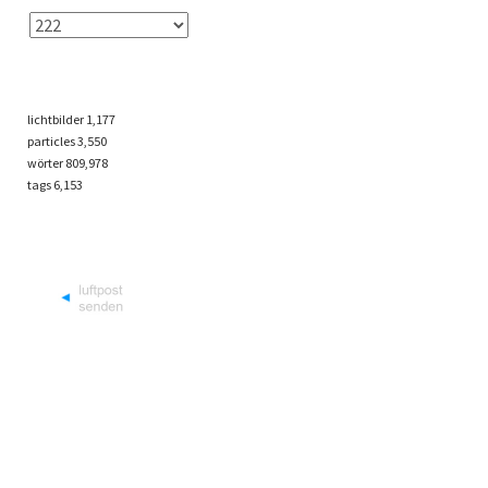
lichtbilder
1,177
particles
3,550
wörter 809,978
tags
6,153