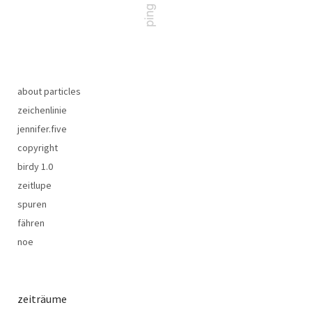
about particles
zeichenlinie
jennifer.five
copyright
birdy 1.0
zeitlupe
spuren
fähren
noe
zeiträume