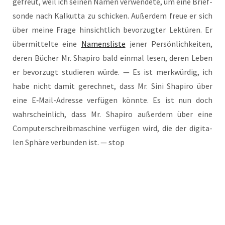
gefreut, weil ich sei­nen Namen ver­wen­de­te, um eine Brief­
son­de nach Kal­kut­ta zu schi­cken. Außer­dem freue er sich
über mei­ne Fra­ge hin­sicht­lich bevor­zug­ter Lek­tü­ren. Er
über­mit­tel­te eine
Namens­lis­te
jener Per­sön­lich­kei­ten,
deren Bücher Mr. Sha­pi­ro bald ein­mal lesen, deren Leben
er bevor­zugt stu­die­ren wür­de. — Es ist merk­wür­dig, ich
habe nicht damit gerech­net, dass Mr. Sini Sha­pi­ro über
eine E‑Mail-Adres­se ver­fü­gen könn­te. Es ist nun doch
wahr­schein­lich, dass Mr. Sha­pi­ro außer­dem über eine
Com­pu­ter­schreib­ma­schi­ne ver­fü­gen wird, die der digi­ta­
len Sphä­re ver­bun­den ist. — stop