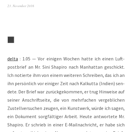
23. November 2016
del­ta
: 1.05 — Vor eini­gen Wochen hat­te ich einen Luft­
post­brief an Mr. Sini Sha­pi­ro nach Man­hat­tan geschickt.
Ich notier­te ihm von einem wei­te­ren Schrei­ben, das ich an
ihn per­sön­lich vor eini­ger Zeit nach Kal­kut­ta (Indi­en) sen­
de­te. Der Brief war zurück­ge­kom­men, er trug Hin­wei­se auf
sei­ner Anschrift­sei­te, die von mehr­fa­chen ver­geb­li­chen
Zustell­ver­su­chen zeu­gen, ein Kunst­werk, wür­de ich sagen,
ein Doku­ment sorg­fäl­ti­ger Arbeit. Heu­te ant­wor­te­te Mr.
Sha­pi­ro. Er schrieb in einer E‑Mailnachricht, er habe sich