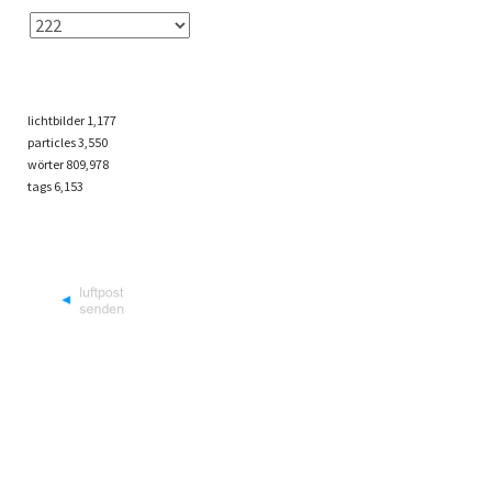
lichtbilder
1,177
particles
3,550
wörter 809,978
tags
6,153