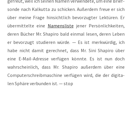
gefreut, weil ich sei­nen Namen ver­wen­de­te, um eine Brief­
son­de nach Kal­kut­ta zu schi­cken. Außer­dem freue er sich
über mei­ne Fra­ge hin­sicht­lich bevor­zug­ter Lek­tü­ren. Er
über­mit­tel­te eine
Namens­lis­te
jener Per­sön­lich­kei­ten,
deren Bücher Mr. Sha­pi­ro bald ein­mal lesen, deren Leben
er bevor­zugt stu­die­ren wür­de. — Es ist merk­wür­dig, ich
habe nicht damit gerech­net, dass Mr. Sini Sha­pi­ro über
eine E‑Mail-Adres­se ver­fü­gen könn­te. Es ist nun doch
wahr­schein­lich, dass Mr. Sha­pi­ro außer­dem über eine
Com­pu­ter­schreib­ma­schi­ne ver­fü­gen wird, die der digi­ta­
len Sphä­re ver­bun­den ist. — stop