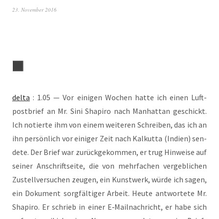
23. November 2016
del­ta
: 1.05 — Vor eini­gen Wochen hat­te ich einen Luft­
post­brief an Mr. Sini Sha­pi­ro nach Man­hat­tan geschickt.
Ich notier­te ihm von einem wei­te­ren Schrei­ben, das ich an
ihn per­sön­lich vor eini­ger Zeit nach Kal­kut­ta (Indi­en) sen­
de­te. Der Brief war zurück­ge­kom­men, er trug Hin­wei­se auf
sei­ner Anschrift­sei­te, die von mehr­fa­chen ver­geb­li­chen
Zustell­ver­su­chen zeu­gen, ein Kunst­werk, wür­de ich sagen,
ein Doku­ment sorg­fäl­ti­ger Arbeit. Heu­te ant­wor­te­te Mr.
Sha­pi­ro. Er schrieb in einer E‑Mailnachricht, er habe sich