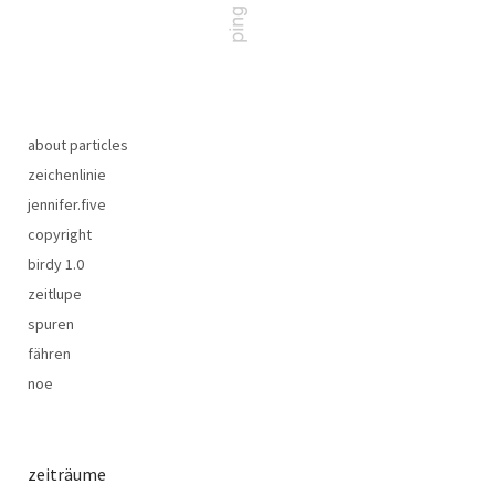
about particles
zeichenlinie
jennifer.five
copyright
birdy 1.0
zeitlupe
spuren
fähren
noe
zeiträume