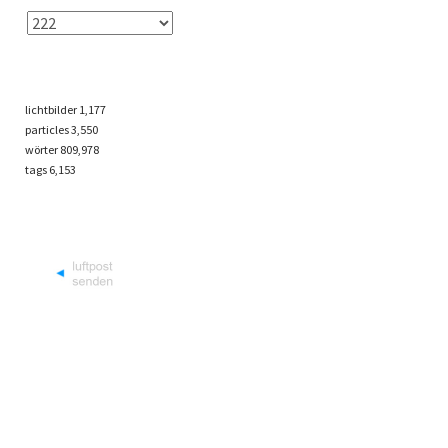
lichtbilder
1,177
particles
3,550
wörter 809,978
tags
6,153