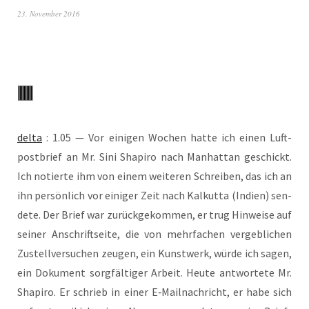
23. November 2016
del­ta
: 1.05 — Vor eini­gen Wochen hat­te ich einen Luft­
post­brief an Mr. Sini Sha­pi­ro nach Man­hat­tan geschickt.
Ich notier­te ihm von einem wei­te­ren Schrei­ben, das ich an
ihn per­sön­lich vor eini­ger Zeit nach Kal­kut­ta (Indi­en) sen­
de­te. Der Brief war zurück­ge­kom­men, er trug Hin­wei­se auf
sei­ner Anschrift­sei­te, die von mehr­fa­chen ver­geb­li­chen
Zustell­ver­su­chen zeu­gen, ein Kunst­werk, wür­de ich sagen,
ein Doku­ment sorg­fäl­ti­ger Arbeit. Heu­te ant­wor­te­te Mr.
Sha­pi­ro. Er schrieb in einer E‑Mailnachricht, er habe sich