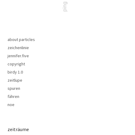
about particles
zeichenlinie
jennifer.five
copyright
birdy 1.0
zeitlupe
spuren
fähren
noe
zeiträume