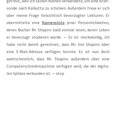
gefreut, weil ich sei­nen Namen ver­wen­de­te, um eine Brief­
son­de nach Kal­kut­ta zu schi­cken. Außer­dem freue er sich
über mei­ne Fra­ge hin­sicht­lich bevor­zug­ter Lek­tü­ren. Er
über­mit­tel­te eine
Namens­lis­te
jener Per­sön­lich­kei­ten,
deren Bücher Mr. Sha­pi­ro bald ein­mal lesen, deren Leben
er bevor­zugt stu­die­ren wür­de. — Es ist merk­wür­dig, ich
habe nicht damit gerech­net, dass Mr. Sini Sha­pi­ro über
eine E‑Mail-Adres­se ver­fü­gen könn­te. Es ist nun doch
wahr­schein­lich, dass Mr. Sha­pi­ro außer­dem über eine
Com­pu­ter­schreib­ma­schi­ne ver­fü­gen wird, die der digi­ta­
len Sphä­re ver­bun­den ist. — stop