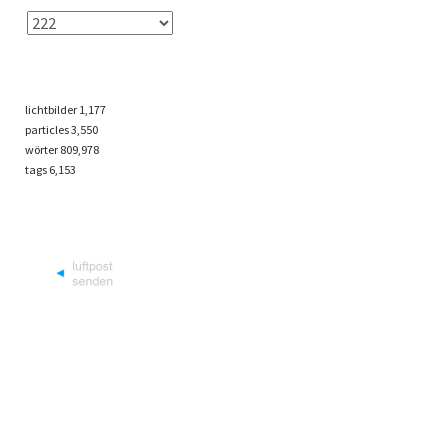
lichtbilder
1,177
particles
3,550
wörter 809,978
tags
6,153