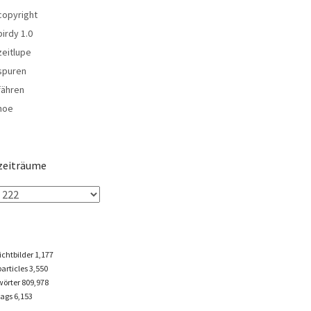
copyright
birdy 1.0
zeitlupe
spuren
fähren
noe
zeiträume
lichtbilder
1,177
particles
3,550
wörter 809,978
tags
6,153