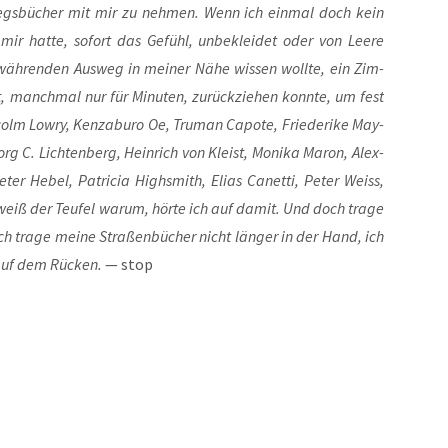
­wegs­bü­cher mit mir zu neh­men. Wenn ich ein­mal doch kein
ir hat­te, sofort das Gefühl, unbe­klei­det oder von Lee­re
äh­ren­den Aus­weg in mei­ner Nähe wis­sen woll­te, ein Zim­
t, manch­mal nur für Minu­ten, zurück­zie­hen konn­te, um fest
lm Lowry, Kenzabu­ro Oe, Tru­man Capo­te, Frie­de­ri­ke May­
rg C. Lich­ten­berg, Hein­rich von Kleist, Moni­ka Maron, Alex­
ter Hebel, Patri­cia High­s­mith, Eli­as Canet­ti, Peter Weiss,
iß der Teu­fel war­um, hör­te ich auf damit. Und doch tra­ge
 tra­ge mei­ne Stra­ßen­bü­cher nicht län­ger in der Hand, ich
 auf dem Rücken.
— stop