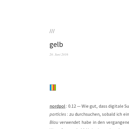
///
gelb
20. Juni 2016
nord­pol
: 0.12 — Wie gut, dass digi­ta­le Su
par­tic­les
: zu durch­su­chen, sobald ich ein
Blau
ver­wen­det habe in den ver­gan­ge­n