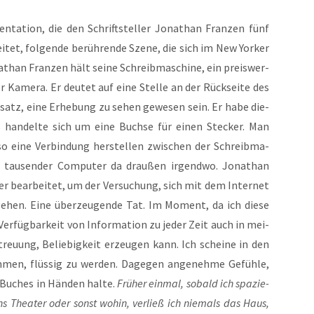
n­ta­ti­on, die den Schrift­stel­ler Jona­than Fran­zen fünf
­tet, fol­gen­de berüh­ren­de Sze­ne, die sich im New Yor­ker
than Fran­zen hält sei­ne Schreib­ma­schi­ne, ein preis­wer­
 Kame­ra. Er deu­tet auf eine Stel­le an der Rück­sei­te des
rt­satz, eine Erhe­bung zu sehen gewe­sen sein. Er habe die­
s han­del­te sich um eine Buch­se für einen Ste­cker. Man
so eine Ver­bin­dung her­stel­len zwi­schen der Schreib­ma­
lt tau­sen­der Com­pu­ter da drau­ßen irgend­wo. Jona­than
er bear­bei­tet, um der Ver­su­chung, sich mit dem Inter­net
ehen. Eine über­zeu­gen­de Tat. Im Moment, da ich die­se
Ver­füg­bar­keit von Infor­ma­ti­on zu jeder Zeit auch in mei­
eu­ung, Belie­big­keit erzeu­gen kann. Ich schei­ne in den
om­men, flüs­sig zu wer­den. Dage­gen ange­neh­me Gefüh­le,
 Buches in Hän­den hal­te.
Frü­her ein­mal, sobald ich spa­zie­
ins Thea­ter oder sonst wohin, ver­ließ ich nie­mals das Haus,