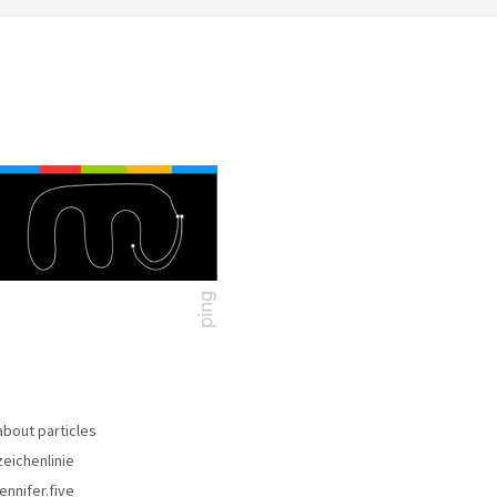
about particles
zeichenlinie
jennifer.five