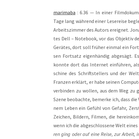
mari­ma­ba
: 6.36 — In einer Film­do­ku­me
Tage lang wäh­rend einer Lese­rei­se beglei
Arbeits­zim­mer des Autors ereig­net. Jona­
tes Dell – Note­book, vor das Objek­tiv der
Gerä­tes, dort soll frü­her ein­mal ein Fo
sen Fort­satz eigen­hän­dig abge­sägt. E
konn­te dort das Inter­net ein­füh­ren, al
schi­ne des Schrift­stel­lers und der We
Fran­zen erklärt, er habe sei­nen Com­pu­t
ver­bin­den zu wol­len, aus dem Weg zu g
Sze­ne beob­ach­te, bemer­ke ich, dass die 
nem Leben ein Gefühl von Gefahr, Zer­str
Zei­chen, Bil­dern, Fil­men, die her­ein­k
wenn ich die abge­schlos­se­ne Welt eines
ren ging oder auf eine Rei­se, zur Arbeit, 