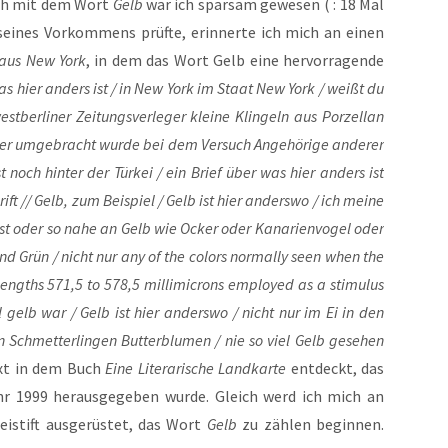
auch mit dem Wort
Gelb
war ich spar­sam gewe­sen ( : 18 Mal
t sei­nes Vor­kom­mens prüf­te, erin­ner­te ich mich an einen
 aus New York
, in dem das Wort Gelb eine her­vor­ra­gen­de
s hier anders ist / in New York im Staat New York / weißt du
­ber­li­ner Zei­tungs­ver­le­ger klei­ne Klin­geln aus Por­zel­lan
­ger umge­bracht wur­de bei dem Ver­such Ange­hö­ri­ge ande­rer
t noch hin­ter der Tür­kei / ein Brief über was hier anders ist
ft // Gelb, zum Bei­spiel / Gelb ist hier anders­wo / ich mei­ne
 ist oder so nahe an Gelb wie Ocker oder Kana­ri­en­vo­gel oder
nd Grün / nicht nur any of the colors nor­mal­ly seen when the
lengths 571,5 to 578,5 mil­li­mi­crons employ­ed as a sti­mu­lus
gelb war / Gelb ist hier anders­wo / nicht nur im Ei in den
Schmet­ter­lin­gen But­ter­blu­men / nie so viel Gelb gese­hen
ext in dem Buch
Eine Lite­ra­ri­sche Land­kar­te
ent­deckt, das
 1999 her­aus­ge­ge­ben wur­de. Gleich werd ich mich an
i­stift aus­ge­rüs­tet, das Wort
Gelb
zu zäh­len begin­nen.