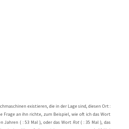
ch­ma­schi­nen exis­tie­ren, die in der Lage sind, die­sen Ort :
e Fra­ge an ihn rich­te, zum Bei­spiel, wie oft ich das Wort
en Jah­ren ( : 53 Mal ), oder das Wort
Rot
( : 35 Mal ), das