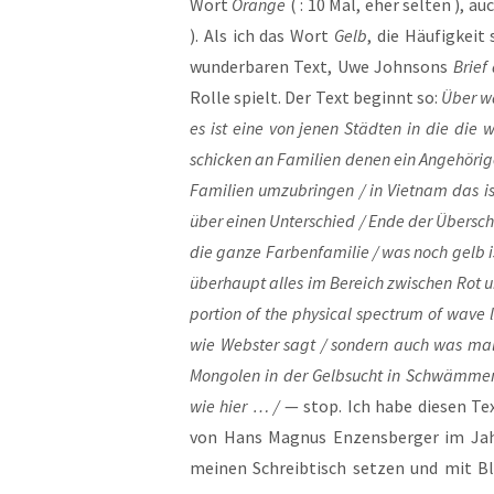
Wort
Oran­ge
( : 10 Mal, eher sel­ten ), 
). Als ich das Wort
Gelb
, die Häu­fig­kei
wun­der­ba­ren Text, Uwe John­sons
Brief
Rol­le spielt. Der Text beginnt so:
Über wa
es ist eine von jenen Städ­ten in die die west
schi­cken an Fami­li­en denen ein Ange­hö­ri
Fami­li­en umzu­brin­gen / in Viet­nam das is
über einen Unter­schied / Ende der Über­schri
die gan­ze Far­ben­fa­mi­lie / was noch gelb
über­haupt alles im Bereich zwi­schen Rot u
por­ti­on of the phy­si­cal spec­trum of wave 
wie Webs­ter sagt / son­dern auch was mal 
Mon­go­len in der Gelb­sucht in Schwäm­men 
wie hier … /
— stop. Ich habe die­sen T
von Hans Magnus Enzens­ber­ger im Jahr
mei­nen Schreib­tisch set­zen und mit Ble