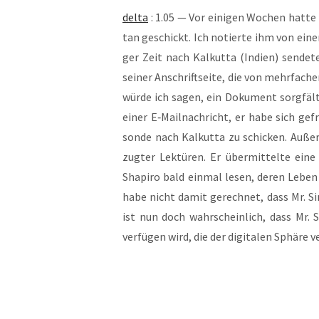
del­ta
: 1.05 — Vor eini­gen Wochen hat­te i
tan geschickt. Ich notier­te ihm von einem 
ger Zeit nach Kal­kut­ta (Indi­en) sen­de­
sei­ner Anschrift­sei­te, die von mehr­fa­ch
wür­de ich sagen, ein Doku­ment sorg­fäl­ti
einer E‑Mailnachricht, er habe sich gefr
son­de nach Kal­kut­ta zu schi­cken. Außer
zug­ter Lek­tü­ren. Er über­mit­tel­te ein
Sha­pi­ro bald ein­mal lesen, deren Leben 
habe nicht damit gerech­net, dass Mr. Sini
ist nun doch wahr­schein­lich, dass Mr. S
ver­fü­gen wird, die der digi­ta­len Sphä­re 