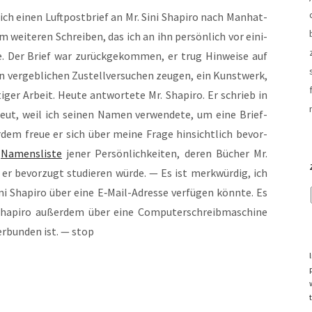
ch einen Luft­post­brief an Mr. Sini Sha­pi­ro nach Man­hat­
wei­te­ren Schrei­ben, das ich an ihn per­sön­lich vor eini­
te. Der Brief war zurück­ge­kom­men, er trug Hin­wei­se auf
en ver­geb­li­chen Zustell­ver­su­chen zeu­gen, ein Kunst­werk,
­ger Arbeit. Heu­te ant­wor­te­te Mr. Sha­pi­ro. Er schrieb in
eut, weil ich sei­nen Namen ver­wen­de­te, um eine Brief­
­dem freue er sich über mei­ne Fra­ge hin­sicht­lich bevor­
e
Namens­lis­te
jener Per­sön­lich­kei­ten, deren Bücher Mr.
er bevor­zugt stu­die­ren wür­de. — Es ist merk­wür­dig, ich
 Sha­pi­ro über eine E‑Mail-Adres­se ver­fü­gen könn­te. Es
ha­pi­ro außer­dem über eine Com­pu­ter­schreib­ma­schi­ne
ver­bun­den ist. — stop