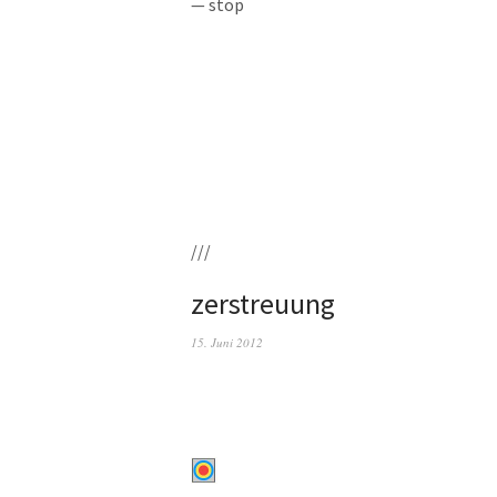
— stop
///
zerstreuung
15. Juni 2012