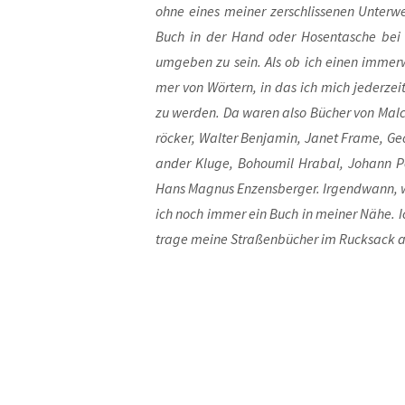
ohne eines mei­ner zer­schlis­se­nen Unter
Buch in der Hand oder Hosen­ta­sche bei m
umge­ben zu sein. Als ob ich einen immer­w
mer von Wör­tern, in das ich mich jeder­zei
zu wer­den. Da waren also Bücher von Mal­co
rö­cker, Wal­ter Ben­ja­min, Janet Frame, Geo
an­der Klu­ge, Boho­u­mil Hra­bal, Johann Pe
Hans Magnus Enzens­ber­ger. Irgend­wann, we
ich noch immer ein Buch in mei­ner Nähe. Ich
tra­ge mei­ne Stra­ßen­bü­cher im Ruck­sack