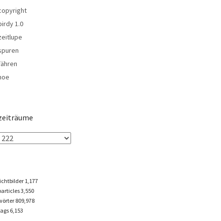
copyright
birdy 1.0
zeitlupe
spuren
fähren
noe
zeiträume
lichtbilder
1,177
particles
3,550
wörter 809,978
tags
6,153