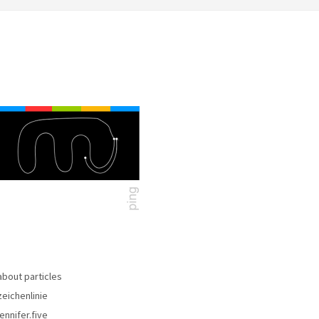
about particles
zeichenlinie
jennifer.five