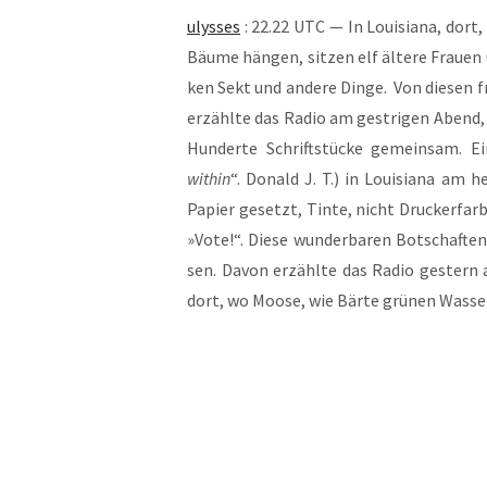
ulys­ses
: 22.22 UTC — In Loui­sia­na, dort
Bäu­me hän­gen, sit­zen elf älte­re Frau­en
ken Sekt und ande­re Din­ge. Von die­sen fr
erzähl­te das Radio am gest­ri­gen Abend, w
Hun­der­te Schrift­stü­cke gemein­sam. E
within
“. Donald J. T.) in Loui­sia­na am hel
Papier gesetzt, Tin­te, nicht Dru­cker­fa
»Vote!“. Die­se wun­der­ba­ren Bot­schaf­t
sen. Davon erzähl­te das Radio ges­tern 
dort, wo Moo­se, wie Bär­te grü­nen Was­s