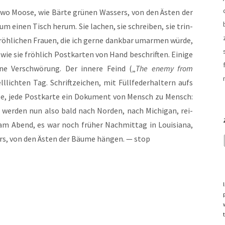
, wo Moo­se, wie Bär­te grü­nen Was­sers, von den Ästen der
 um einen Tisch her­um. Sie lachen, sie schrei­ben, sie trin­
öh­li­chen Frau­en, die ich ger­ne dank­bar umar­men wür­de,
ie sie fröh­lich Post­kar­ten von Hand beschrif­ten. Eini­ge
ine Ver­schwö­rung. Der inne­re Feind („
The ene­my from
l­lich­ten Tag. Schrift­zei­chen, mit Füll­fe­der­hal­tern aufs
r­be, jede Post­kar­te ein Doku­ment von Mensch zu Mensch:
en wer­den nun also bald nach Nor­den, nach Michi­gan, rei­
am Abend, es war noch frü­her Nach­mit­tag in Loui­sia­na,
ers, von den Ästen der Bäu­me hän­gen. — stop