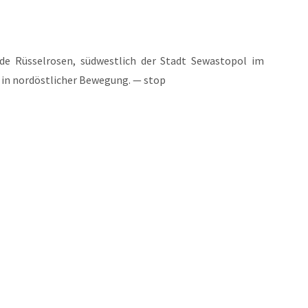
de Rüs­sel­ro­sen, süd­west­lich der Stadt Sewas­to­pol im
in nord­öst­li­cher Bewe­gung. — stop