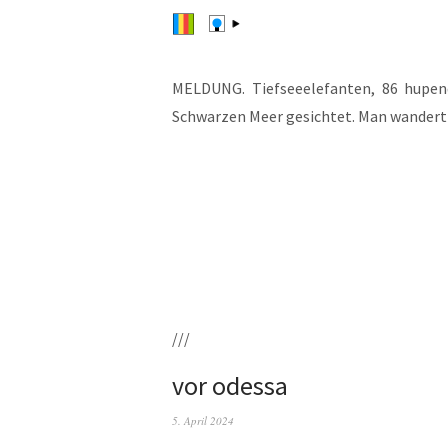
MELDUNG. Tief­see­ele­fan­ten, 86 hupen­
Schwar­zen Meer gesich­tet. Man wan­dert 
///
vor odessa
5. April 2024