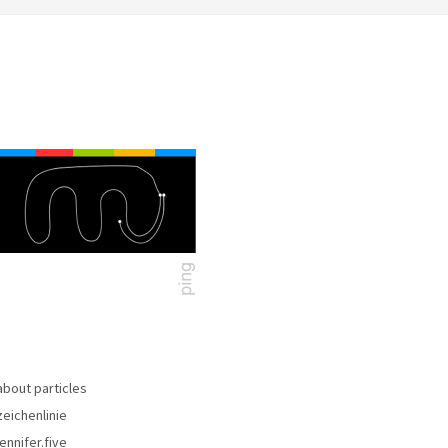
about particles
zeichenlinie
jennifer.five