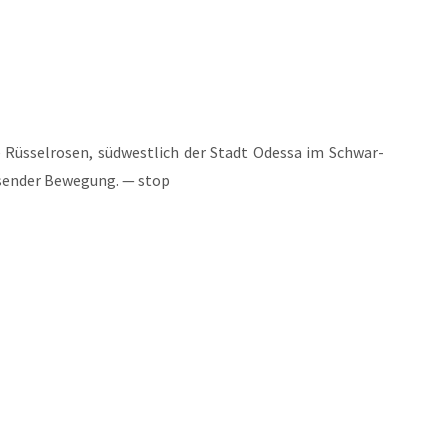
 Rüs­sel­ro­sen, süd­west­lich der Stadt Odes­sa im Schwar­
­sen­der Bewe­gung. — stop