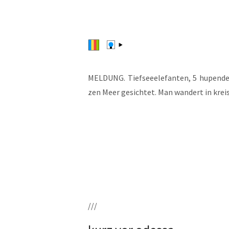
MELDUNG. Tief­see­ele­fan­ten, 5 hupen­de
zen Meer gesich­tet. Man wan­dert in krei
///