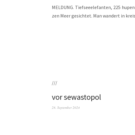
MELDUNG. Tief­see­ele­fan­ten, 225 hupen­d
zen Meer gesich­tet. Man wan­dert in krei
///
vor sewastopol
28. September 2024