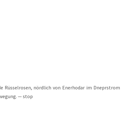
e Rüs­sel­ro­sen, nörd­lich von Ener­ho­dar im Dne­prstrom
ewe­gung. — stop