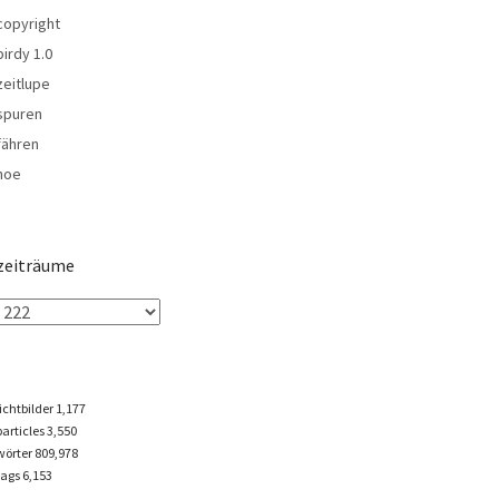
copyright
birdy 1.0
zeitlupe
spuren
fähren
noe
zeiträume
lichtbilder
1,177
particles
3,550
wörter 809,978
tags
6,153