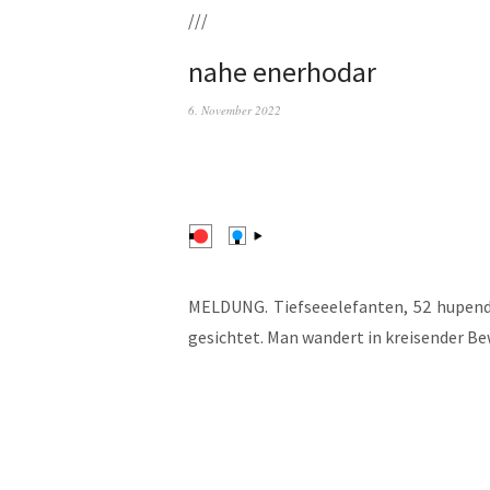
///
nahe enerhodar
6. November 2022
MELDUNG. Tief­see­ele­fan­ten, 52 hupen­d
gesich­tet. Man wan­dert in krei­sen­der B