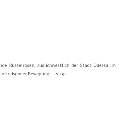
de Rüs­sel­ro­sen, süd­lich­west­lich der Stadt Odes­sa im
in krei­sen­der Bewe­gung. — stop