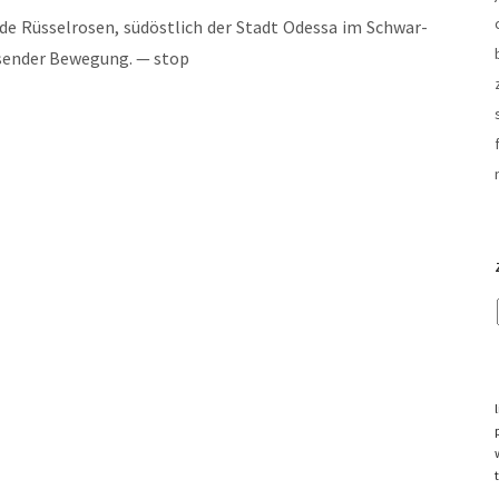
e Rüs­sel­ro­sen, süd­öst­lich der Stadt Odes­sa im Schwar­
­sen­der Bewe­gung. — stop