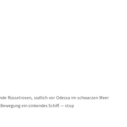
­de Rüs­sel­ro­sen, süd­lich vor Odes­sa im schwar­zen Meer
 Bewe­gung ein sin­ken­des Schiff. — stop