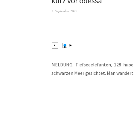
kurz vor odessa
5. September 2023
MELDUNG. Tief­see­ele­fan­ten, 128 hupen­
schwar­zen Meer gesich­tet. Man wan­dert 