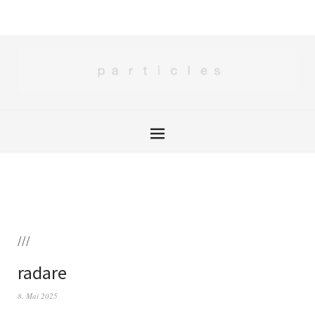
///
radare
8. Mai 2025