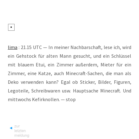
lima
: 21.15 UTC — In mei­ner Nach­bar­schaft, lese ich, wird
ein Geh­stock für alten Mann gesucht, und ein Schlüs­sel
mit blau­em Etui, ein Zim­mer außer­dem, Mie­ter für ein
Zim­mer, eine Kat­ze, auch Mine­craft-Sachen, die man als
Deko ver­wen­den kann? Egal ob Sti­cker, Bil­der, Figu­ren,
Lego­tei­le, Schreib­wa­ren usw. Haupt­sa­che Mine­craft. Und
mitt­wochs Kefir­knol­len. — stop