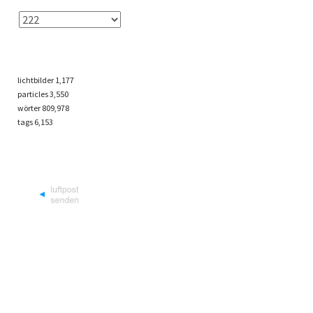
lichtbilder
1,177
particles
3,550
wörter 809,978
tags
6,153