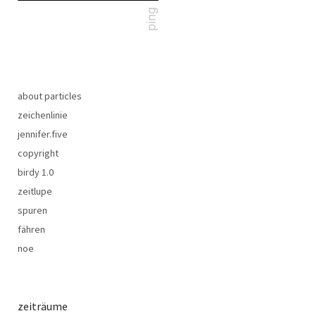
about particles
zeichenlinie
jennifer.five
copyright
birdy 1.0
zeitlupe
spuren
fähren
noe
zeiträume