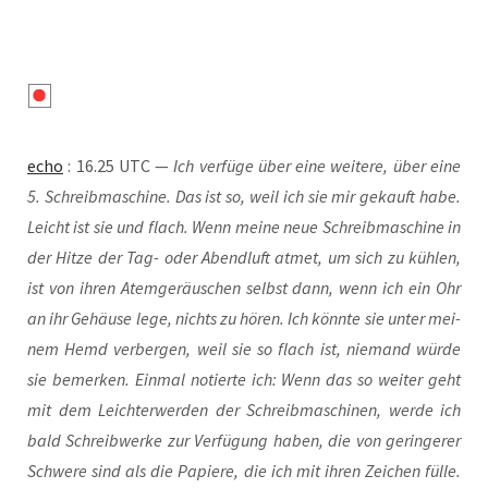
echo
: 16.25 UTC —
Ich ver­fü­ge über eine wei­te­re, über eine
5. Schreib­ma­schi­ne. Das ist so, weil ich sie mir gekauft habe.
Leicht ist sie und flach. Wenn mei­ne neue Schreib­ma­schi­ne in
der Hit­ze der Tag- oder Abend­luft atmet, um sich zu küh­len,
ist von ihren Atem­ge­räu­schen selbst dann, wenn ich ein Ohr
an ihr Gehäu­se lege, nichts zu hören. Ich könn­te sie unter mei­
nem Hemd ver­ber­gen, weil sie so flach ist, nie­mand wür­de
sie bemer­ken. Ein­mal notier­te ich: Wenn das so wei­ter geht
mit dem Leich­ter­wer­den der Schreib­ma­schi­nen, wer­de ich
bald Schreib­wer­ke zur Ver­fü­gung haben, die von gerin­ge­rer
Schwe­re sind als die Papie­re, die ich mit ihren Zei­chen fül­le.