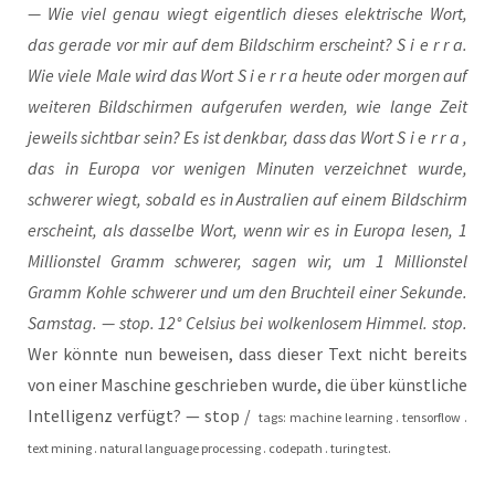
— Wie viel genau wiegt eigent­lich die­ses elek­tri­sche Wort,
das gera­de vor mir auf dem Bild­schirm erscheint? S i e r r a.
Wie vie­le Male wird das Wort S i e r r a heu­te oder mor­gen auf
wei­te­ren Bild­schir­men auf­ge­ru­fen wer­den, wie lan­ge Zeit
jeweils sicht­bar sein? Es ist denk­bar, dass das Wort S i e r r a ,
das in Euro­pa vor weni­gen Minu­ten ver­zeich­net wur­de,
schwe­rer wiegt, sobald es in Aus­tra­li­en auf einem Bild­schirm
erscheint, als das­sel­be Wort, wenn wir es in Euro­pa lesen, 1
Mil­li­ons­tel Gramm schwe­rer, sagen wir, um 1 Mil­li­ons­tel
Gramm Koh­le schwe­rer und um den Bruch­teil einer Sekun­de.
Sams­tag. — stop. 12° Cel­si­us bei wol­ken­lo­sem Him­mel. stop.
Wer könn­te nun bewei­sen, dass die­ser Text nicht bereits
von einer Maschi­ne geschrie­ben wur­de, die über künst­li­che
Intel­li­genz ver­fügt? — stop /
tags: machi­ne lear­ning . ten­sor­flow .
text mining . natu­ral lan­guage pro­ces­sing . code­path . turing test.