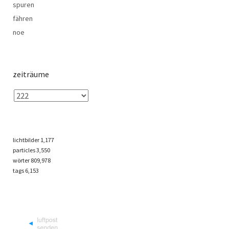
spuren
fähren
noe
zeiträume
lichtbilder
1,177
particles
3,550
wörter 809,978
tags
6,153