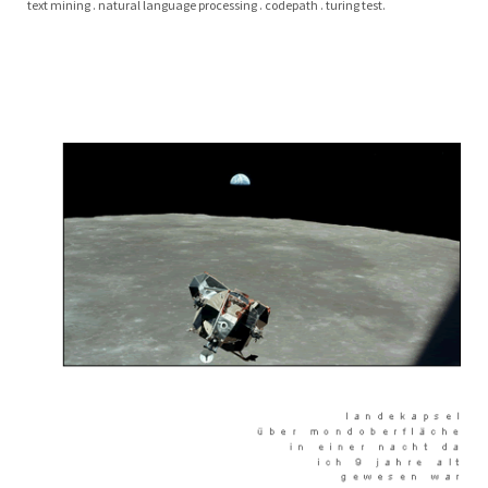
text mining . natu­ral lan­guage pro­ces­sing . code­path . turing test.