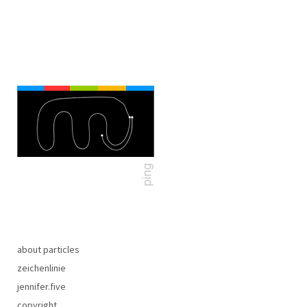
about particles
zeichenlinie
jennifer.five
copyright