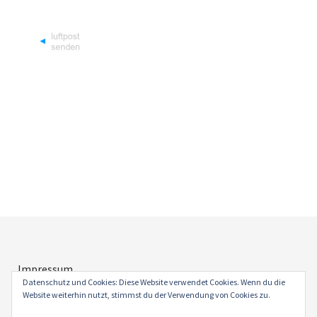
Impressum
Datenschutz
Datenschutz und Cookies: Diese Website verwendet Cookies. Wenn du die
Website weiterhin nutzt, stimmst du der Verwendung von Cookies zu.