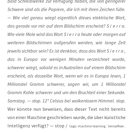
bald Schreib­wer­ke zur Ver­fü­gung haben, die von gerin­ge­rer
Schwe­re sind als die Papie­re, die ich mit ihren Zei­chen fül­le.
— Wie viel genau wiegt eigent­lich die­ses elek­tri­sche Wort,
das gera­de vor mir auf dem Bild­schirm erscheint? S i e r r a.
Wie vie­le Male wird das Wort S i e r r a heu­te oder mor­gen auf
wei­te­ren Bild­schir­men auf­ge­ru­fen wer­den, wie lan­ge Zeit
jeweils sicht­bar sein? Es ist denk­bar, dass das Wort S i e r r a ,
das in Euro­pa vor weni­gen Minu­ten ver­zeich­net wur­de,
schwe­rer wiegt, sobald es in Aus­tra­li­en auf einem Bild­schirm
erscheint, als das­sel­be Wort, wenn wir es in Euro­pa lesen, 1
Mil­li­ons­tel Gramm schwe­rer, sagen wir, um 1 Mil­li­ons­tel
Gramm Koh­le schwe­rer und um den Bruch­teil einer Sekun­de.
Sams­tag. — stop. 12° Cel­si­us bei wol­ken­lo­sem Him­mel. stop.
Wer könn­te nun bewei­sen, dass die­ser Text nicht bereits
von einer Maschi­ne geschrie­ben wur­de, die über künst­li­che
Intel­li­genz ver­fügt? — stop /
tags: machi­ne lear­ning . ten­sor­flow .