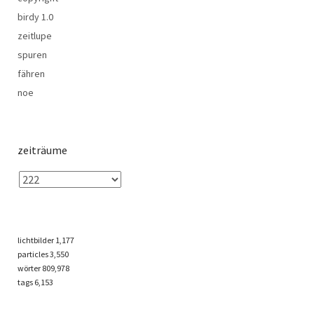
birdy 1.0
zeitlupe
spuren
fähren
noe
zeiträume
lichtbilder
1,177
particles
3,550
wörter 809,978
tags
6,153