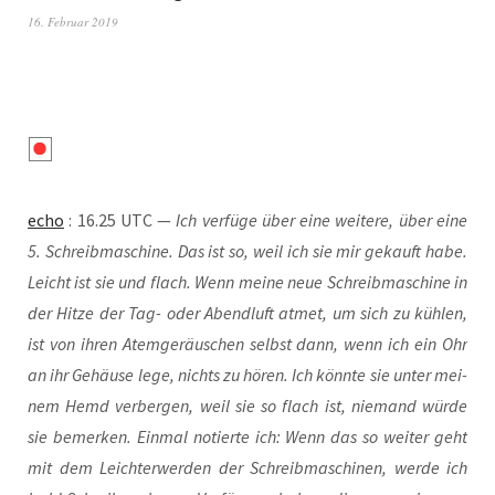
16. Februar 2019
echo
: 16.25 UTC —
Ich ver­fü­ge über eine wei­te­re, über eine
5. Schreib­ma­schi­ne. Das ist so, weil ich sie mir gekauft habe.
Leicht ist sie und flach. Wenn mei­ne neue Schreib­ma­schi­ne in
der Hit­ze der Tag- oder Abend­luft atmet, um sich zu küh­len,
ist von ihren Atem­ge­räu­schen selbst dann, wenn ich ein Ohr
an ihr Gehäu­se lege, nichts zu hören. Ich könn­te sie unter mei­
nem Hemd ver­ber­gen, weil sie so flach ist, nie­mand wür­de
sie bemer­ken. Ein­mal notier­te ich: Wenn das so wei­ter geht
mit dem Leich­ter­wer­den der Schreib­ma­schi­nen, wer­de ich