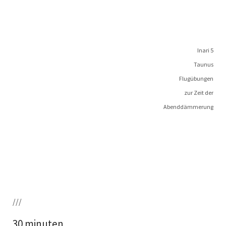
Ina­ri 5
Taunus
Flugübungen
zur Zeit der
Abenddämmerung
///
30 minuten