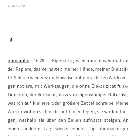
4. Mai 2024
oli­mam­bo
: 16.28 — Eigen­ar­tig wie­der­um, das Ver­hal­ten
der Papie­re, das Ver­hal­ten mei­ner Hän­de, mei­ner Blei­stif­
te. Seit ich wie­der stun­den­wei­se mit ein­fachs­ten Werk­zeu­
gen notie­re, mit Werk­zeu­gen, die ohne Elek­tri­zi­tät funk­
tio­nie­ren, der Ver­dacht, dass von eigen­sin­ni­ger Natur ist,
was ich auf klei­ne­re oder grö­ße­re Zet­tel schrei­be. Mei­ne
Wör­ter wol­len sich nicht auf Lini­en legen, sie wol­len flie­
gen, wes­halb sie über den Zei­len auf­wärts stei­gen. An
einem ande­ren Tag, wie­der einem Tag ohn­mäch­ti­ger