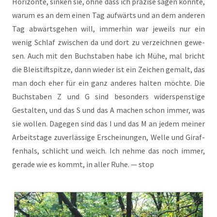
Hori­zon­te, sin­ken sie, ohne dass ich prä­zi­se sagen könn­te,
war­um es an dem einen Tag auf­wärts und an dem ande­ren
Tag abwärts­ge­hen will, immer­hin war jeweils nur ein
wenig Schlaf zwi­schen da und dort zu ver­zeich­nen gewe­
sen. Auch mit den Buch­sta­ben habe ich Mühe, mal bricht
die Blei­stift­spit­ze, dann wie­der ist ein Zei­chen gemalt, das
man doch eher für ein ganz ande­res hal­ten möch­te. Die
Buch­sta­ben Z und G sind beson­ders wider­spens­ti­ge
Gestal­ten, und das S und das A machen schon immer, was
sie wol­len. Dage­gen sind das I und das M an jedem mei­ner
Arbeits­ta­ge zuver­läs­si­ge Erschei­nun­gen, Wel­le und Giraf­
fen­hals, schlicht und weich. Ich neh­me das noch immer,
gera­de wie es kommt, in aller Ruhe. — stop