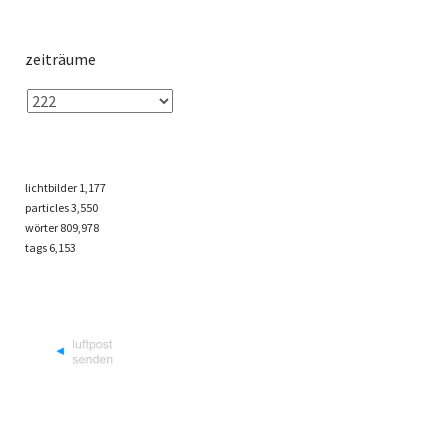
zeiträume
lichtbilder
1,177
particles
3,550
wörter 809,978
tags
6,153