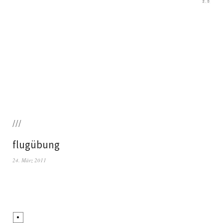
///
flugübung
24. März 2011