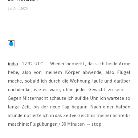
24. Juni 2020
india
: 12.32 UTC — Wie­der bemerkt, dass ich bei­de Arme
hebe, also von mei­nem Kör­per abwen­de, also Flü­gel
mache, sobald ich durch die Woh­nung lau­fe und dar­über
nach­den­ke, wie es wäre, ohne jedes Gewicht zu sein. —
Gegen Mit­ter­nacht schau­te ich auf die Uhr. Ich war­te­te so
lan­ge Zeit, bis der neue Tag begann. Nach einer hal­ben
Stun­de notier­te ich in das Zeit­ver­zeich­nis mei­ner Schreib­
ma­schi­ne: Flug­übun­gen / 30 Minu­ten. — stop