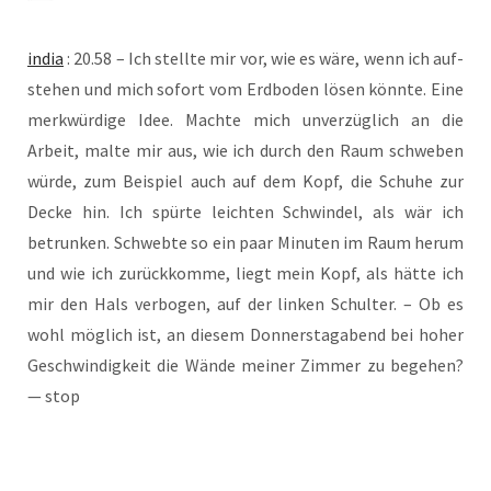
india
: 20.58 – Ich stell­te mir vor, wie es wäre, wenn ich auf­
ste­hen und mich sofort vom Erd­bo­den lösen könn­te. Eine
merk­wür­di­ge Idee. Mach­te mich unver­züg­lich an die
Arbeit, mal­te mir aus, wie ich durch den Raum schwe­ben
wür­de, zum Bei­spiel auch auf dem Kopf, die Schu­he zur
Decke hin. Ich spür­te leich­ten Schwin­del, als wär ich
betrun­ken. Schweb­te so ein paar Minu­ten im Raum her­um
und wie ich zurück­kom­me, liegt mein Kopf, als hät­te ich
mir den Hals ver­bo­gen, auf der lin­ken Schul­ter. – Ob es
wohl mög­lich ist, an die­sem Don­ners­tag­abend bei hoher
Geschwin­dig­keit die Wän­de mei­ner Zim­mer zu bege­hen?
— stop