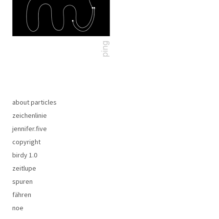
about particles
zeichenlinie
jennifer.five
copyright
birdy 1.0
zeitlupe
spuren
fähren
noe