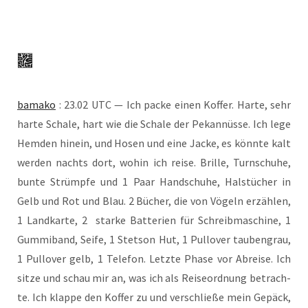
bamako
: 23.02 UTC — Ich packe einen Kof­fer. Har­te, sehr
har­te Scha­le, hart wie die Scha­le der Pekan­nüs­se. Ich lege
Hem­den hin­ein, und Hosen und eine Jacke, es könn­te kalt
wer­den nachts dort, wohin ich rei­se. Bril­le, Turn­schu­he,
bun­te Strümp­fe und 1 Paar Hand­schu­he, Hals­tü­cher in
Gelb und Rot und Blau. 2 Bücher, die von Vögeln erzäh­len,
1 Land­kar­te, 2 star­ke Bat­te­rien für Schreib­ma­schi­ne, 1
Gum­mi­band, Sei­fe, 1 Stet­son Hut, 1 Pull­over tau­ben­grau,
1 Pull­over gelb, 1 Tele­fon. Letz­te Pha­se vor Abrei­se. Ich
sit­ze und schau mir an, was ich als Rei­se­ord­nung betrach­
te. Ich klap­pe den Kof­fer zu und ver­schlie­ße mein Gepäck,