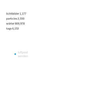
lichtbilder
1,177
particles
3,550
wörter 809,978
tags
6,153