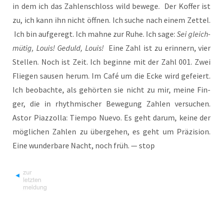
in dem ich das Zah­len­schloss wild bewe­ge. Der Kof­fer ist
zu, ich kann ihn nicht öff­nen. Ich suche nach einem Zet­tel.
Ich bin auf­ge­regt. Ich mah­ne zur Ruhe. Ich sage:
Sei gleich­
mü­tig, Lou­is! Geduld, Lou­is!
Eine Zahl ist zu erin­nern, vier
Stel­len. Noch ist Zeit. Ich begin­ne mit der Zahl 001. Zwei
Flie­gen sau­sen her­um. Im Café um die Ecke wird gefei­ert.
Ich beob­ach­te, als gehör­ten sie nicht zu mir, mei­ne Fin­
ger, die in rhyth­mi­scher Bewe­gung Zah­len ver­su­chen.
Astor Piaz­zolla: Tiem­po Nue­vo. Es geht dar­um, kei­ne der
mög­li­chen Zah­len zu über­ge­hen, es geht um Prä­zi­si­on.
Eine wun­der­ba­re Nacht, noch früh. — stop