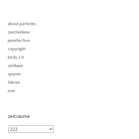
about particles
zeichenlinie
jennifer.five
copyright
birdy 1.0
zeitlupe
spuren
fähren
noe
zeiträume