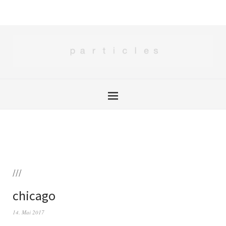
///
chicago
14. Mai 2017