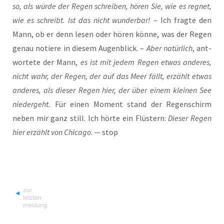
so, als wür­de der Regen schrei­ben, hören Sie, wie es reg­net,
wie es schreibt. Ist das nicht wun­der­bar!
– Ich frag­te den
Mann, ob er denn lesen oder hören kön­ne, was der Regen
genau notie­re in die­sem Augen­blick. –
Aber natür­lich
, ant­
wor­te­te der Mann,
es ist mit jedem Regen etwas ande­res,
nicht wahr, der Regen, der auf das Meer fällt, erzählt etwas
ande­res, als die­ser Regen hier, der über einem klei­nen See
nie­der­geht.
Für einen Moment stand der Regen­schirm
neben mir ganz still. Ich hör­te ein Flüs­tern:
Die­ser Regen
hier erzählt von Chi­ca­go
. — stop