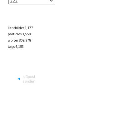
lichtbilder
1,177
particles
3,550
wörter 809,978
tags
6,153