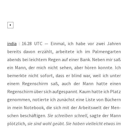
india
: 16.28 UTC — Ein­mal, ich habe vor zwei Jah­ren
bereits davon erzählt, arbei­te­te ich im Pal­men­gar­ten
abends bei leich­tem Regen auf einer Bank. Neben mir saß
ein Mann, der mich nicht sehen, aber hören konn­te. Ich
bemerk­te nicht sofort, dass er blind war, weil ich unter
einem Regen­schirm saß, auch der Mann hat­te einen
Regen­schirm über sich auf­ge­spannt. Kaum hat­te ich Platz
genom­men, notier­te ich zunächst eine Lis­te von Büchern
in mein Note­book, die sich mit der Arbeits­welt der Men­
schen beschäf­ti­gen.
Sie schrei­ben schnell
, sag­te der Mann
plötz­lich,
sie sind wohl geübt. Sie haben viel­leicht etwas im