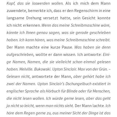
Kopf, das sie los­wer­den wol­len.
Als ich mich dem Mann
zuwen­de­te, bemerk­te ich, dass er den Regen­schirm in eine
lang­sa­me Dre­hung ver­setzt hat­te, sein Gesicht konn­te
ich nicht erken­nen.
Wenn das mei­ne Schreib­ma­schi­ne wäre,
könn­te ich Ihnen genau sagen, was sie gera­de geschrie­ben
haben. Ich kann hören, was mei­ne Schreib­ma­schi­ne schreibt.
Der Mann mach­te eine kur­ze Pau­se.
Was haben sie denn
auf­ge­schrie­ben
, woll­te er dann wis­sen. Ich ant­wor­te:
Eini­
ge Namen, Namen, die sie viel­leicht schon ein­mal gele­sen
haben. Mel­ville. Bukow­ski. Upt­on Sin­clair. Max von der Grün. –
Gele­sen nicht
, ant­wor­te­te der Mann,
aber gehört habe ich
zwei der Namen. Upt­on Sinclair’s Dschun­gel­buch exis­tiert in
eng­li­scher Spra­che als Hör­buch für Blin­de oder für Men­schen,
die nicht lesen wol­len. Ich wür­de ger­ne lesen, aber das geht
ja nicht so leicht, wenn man nichts sieht.
Der Mann lach­te.
Ich
höre dem Regen ger­ne zu, aus mei­ner Sicht der Din­ge ist das