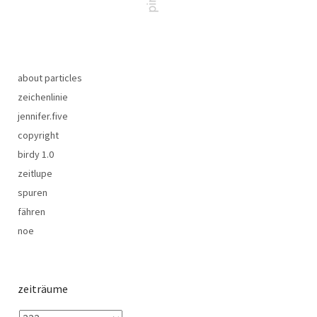
about particles
zeichenlinie
jennifer.five
copyright
birdy 1.0
zeitlupe
spuren
fähren
noe
zeiträume