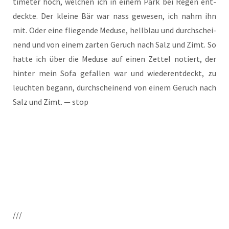
ti­me­ter hoch, wel­chen ich in einem Park bei Regen ent­
deck­te. Der klei­ne Bär war nass gewe­sen, ich nahm ihn
mit. Oder eine flie­gen­de Medu­se, hell­blau und durch­schei­
nend und von einem zar­ten Geruch nach Salz und Zimt. So
hat­te ich über die Medu­se auf einen Zet­tel notiert, der
hin­ter mein Sofa gefal­len war und wie­der­ent­deckt, zu
leuch­ten begann, durch­schei­nend von einem Geruch nach
Salz und Zimt. — stop
///