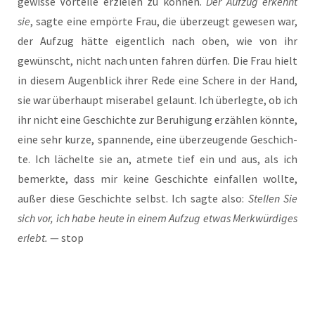
gewis­se Vor­tei­le erzie­len zu kön­nen.
Der Auf­zug erkennt
sie
, sag­te eine empör­te Frau, die über­zeugt gewe­sen war,
der Auf­zug hät­te eigent­lich nach oben, wie von ihr
gewünscht, nicht nach unten fah­ren dür­fen. Die Frau hielt
in die­sem Augen­blick ihrer Rede eine Sche­re in der Hand,
sie war über­haupt mise­ra­bel gelaunt. Ich über­leg­te, ob ich
ihr nicht eine Geschich­te zur Beru­hi­gung erzäh­len könn­te,
eine sehr kur­ze, span­nen­de, eine über­zeu­gen­de Geschich­
te. Ich lächel­te sie an, atme­te tief ein und aus, als ich
bemerk­te, dass mir kei­ne Geschich­te ein­fal­len woll­te,
außer die­se Geschich­te selbst. Ich sag­te also:
Stel­len Sie
sich vor, ich habe heu­te in einem Auf­zug etwas Merk­wür­di­ges
erlebt.
— stop