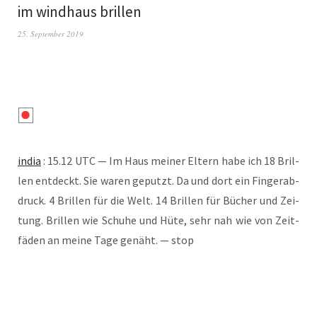
im windhaus brillen
25. September 2019
india
: 15.12 UTC — Im Haus mei­ner Eltern habe ich 18 Bril­
len ent­deckt. Sie waren geputzt. Da und dort ein Fin­ger­ab­
druck. 4 Bril­len für die Welt. 14 Bril­len für Bücher und Zei­
tung. Bril­len wie Schu­he und Hüte, sehr nah wie von Zeit­
fä­den an mei­ne Tage genäht. — stop