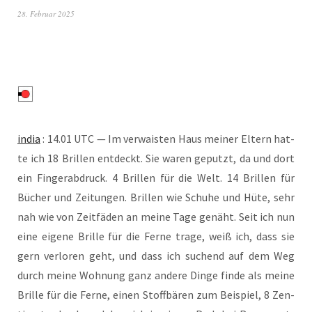
28. Februar 2025
india
: 14.01 UTC — Im ver­wais­ten Haus mei­ner Eltern hat­
te ich 18 Bril­len ent­deckt. Sie waren geputzt, da und dort
ein Fin­ger­ab­druck. 4 Bril­len für die Welt. 14 Bril­len für
Bücher und Zei­tun­gen. Bril­len wie Schu­he und Hüte, sehr
nah wie von Zeit­fä­den an mei­ne Tage genäht. Seit ich nun
eine eige­ne Bril­le für die Fer­ne tra­ge, weiß ich, dass sie
gern ver­lo­ren geht, und dass ich suchend auf dem Weg
durch mei­ne Woh­nung ganz ande­re Din­ge fin­de als mei­ne
Bril­le für die Fer­ne, einen Stoff­bä­ren zum Bei­spiel, 8 Zen­