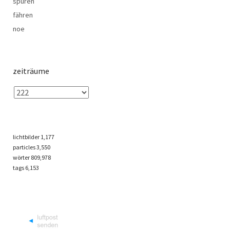
spuren
fähren
noe
zeiträume
lichtbilder
1,177
particles
3,550
wörter 809,978
tags
6,153