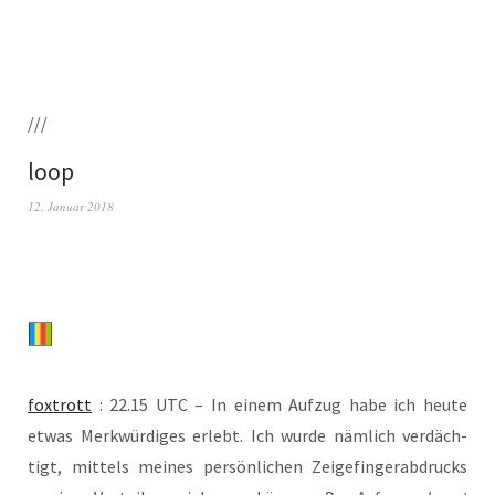
///
loop
12. Januar 2018
fox­trott
: 22.15 UTC – In einem Auf­zug habe ich heu­te
etwas Merk­wür­di­ges erlebt. Ich wur­de näm­lich ver­däch­
tigt, mit­tels mei­nes per­sön­li­chen Zei­ge­fin­ger­ab­drucks