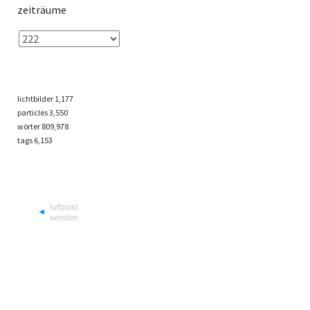
zeiträume
lichtbilder
1,177
particles
3,550
wörter 809,978
tags
6,153