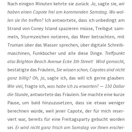
Nach eini­gen Minu­ten kehr­te sie zurück:
Ja
, sag­te sie,
wir
haben einen Capo­te frei am kom­men­den Sams­tag. Wo wol­
len sie ihn tref­fen?
Ich ant­wor­te­te, dass ich unbe­dingt am
Strand von Coney Island spa­zie­ren müs­se, Treib­gut sam­
meln, Sturm­zei­chen notie­ren, das Meer betrach­ten, mit
Tru­man über das Was­ser spre­chen, über digi­ta­le Schreib­
ma­schi­nen, Funk­bü­cher und alle die­se Din­ge.
Treff­punkt
also Brigh­ton Beach Ave­nue Ecke 3th Street!
Wird gemacht
,
bestä­tig­te das Fräu­lein,
Sie wis­sen schon, Capo­tes sind nicht
ganz bil­lig?
Oh, ja
, sag­te ich, das will ich ger­ne glau­ben.
Wie viel
, frag­te ich,
was habe ich zu erwar­ten?
—
150 Dol­lar
die Stun­de
, ant­wor­te­te das Fräu­lein. Sie mach­te eine kur­ze
Pau­se, um bald hin­zu­zu­set­zen, dass sie etwas weni­ger
berech­nen wür­de, weil jener Capo­te, der für mich reser­
viert war, bereits für eine Frei­tags­par­ty gebucht wor­den
sei.
Er wird nicht ganz frisch am Sams­tag vor Ihnen erschei­