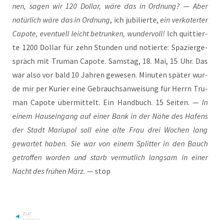
nen, sagen wir 120 Dol­lar, wäre das in Ord­nung?
—
Aber
natür­lich wäre das in Ord­nung
, ich jubi­lier­te,
ein ver­ka­ter­ter
Capo­te, even­tu­ell leicht betrun­ken, wun­der­voll!
Ich quit­tier­
te 1200 Dol­lar für zehn Stun­den und notier­te: Spa­zier­ge­
spräch mit Tru­man Capo­te. Sams­tag, 18. Mai, 15 Uhr. Das
war also vor bald 10 Jah­ren gewe­sen. Minu­ten spä­ter wur­
de mir per Kurier eine Gebrauchs­an­wei­sung für Herrn Tru­
man Capo­te über­mit­telt. Ein Hand­buch. 15 Sei­ten. —
In
einem Haus­ein­gang auf einer Bank in der Nähe des Hafens
der Stadt Mariu­pol soll eine alte Frau drei Wochen lang
gewar­tet haben. Sie war von einem Split­ter in den Bauch
getrof­fen wor­den und starb ver­mut­lich lang­sam in einer
Nacht des frü­hen März.
— stop