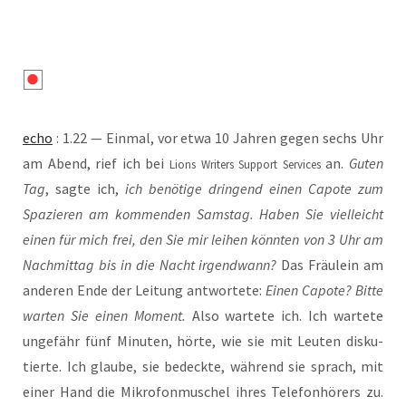
echo
: 1.22 — Ein­mal, vor etwa 10 Jah­ren gegen sechs Uhr
am Abend, rief ich bei
an.
Guten
Lions Wri­ters Sup­port Ser­vices
Tag
, sag­te ich,
ich benö­ti­ge drin­gend einen Capo­te zum
Spa­zie­ren am kom­men­den Sams­tag. Haben Sie viel­leicht
einen für mich frei, den Sie mir lei­hen könn­ten von 3 Uhr am
Nach­mit­tag bis in die Nacht irgend­wann?
Das Fräu­lein am
ande­ren Ende der Lei­tung ant­wor­te­te:
Einen Capo­te? Bit­te
war­ten Sie einen Moment.
Also war­te­te ich. Ich war­te­te
unge­fähr fünf Minu­ten, hör­te, wie sie mit Leu­ten dis­ku­
tier­te. Ich glau­be, sie bedeck­te, wäh­rend sie sprach, mit
einer Hand die Mikro­fon­mu­schel ihres Tele­fon­hö­rers zu.