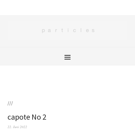
///
capote No 2
22. Juni 2022