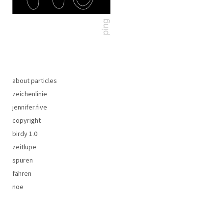
about particles
zeichenlinie
jennifer.five
copyright
birdy 1.0
zeitlupe
spuren
fähren
noe