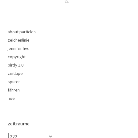
about particles
zeichenlinie
jennifer.five
copyright
birdy 1.0
zeitlupe
spuren
fähren
noe
zeiträume