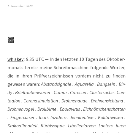
1. November 2020
whis­key
: 9.35 UTC — In den letz­ten 10 Tagen des Okto­ber­
mo­nats lern­te mei­ne Schreib­ma­schi­ne fol­gen­de Wör­ter,
die in ihren Prüf­ver­zeich­nis­sen vor­dem nicht zu fin­den
gewe­sen waren:
Abstand­si­gna­le . Aqua­re­lia . Bang­sein . Bir­
dy . Brief­tau­ben­wör­ter . Camar . Care­con . Clus­ter­su­che . Con­
ta­gi­on . Coro­na­si­mu­la­ti­on . Droh­nen­au­ge . Droh­nen­sich­tung .
Droh­nen­vo­gel . Droll­bir­ne . Ebo­la­vi­rus . Eich­hörn­chen­schat­ten
. Fin­ger­cur­ser . Ina­ri. Inzi­denz. Jennifer.five . Koli­bri­we­sen .
Kro­ko­dil­mo­dell . Kür­bis­sup­pe . Libel­len­lar­ven . Loo­ters . luren