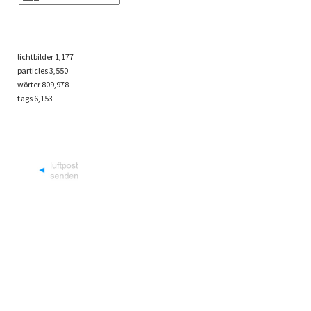
lichtbilder
1,177
particles
3,550
wörter 809,978
tags
6,153