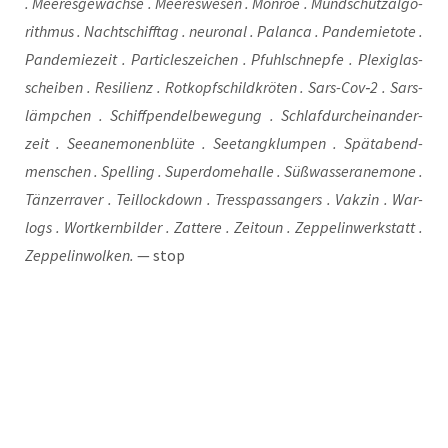
. Mee­res­ge­wäch­se . Mee­res­we­sen . Mon­roe . Mund­schutz­al­go­
rith­mus . Nacht­schiff­tag . neu­ro­nal . Palan­ca . Pan­de­mie­to­te .
Pan­de­mie­zeit . Par­tic­les­zei­chen . Pfuhl­schnep­fe . Ple­xi­glas­
schei­ben . Resi­li­enz . Rotkopf­schild­krö­ten . Sars-Cov‑2 . Sars­
lämp­chen . Schiff­pen­del­be­we­gung . Schlaf­durch­ein­an­der­
zeit . See­ane­mo­nen­blü­te . See­tang­klum­pen . Spät­abend­
men­schen . Spel­ling . Super­do­me­hal­le . Süß­was­ser­ane­mo­ne .
Tän­zer­ra­ver . Teil­lock­down . Tress­pass­an­gers . Vak­zin . War­
logs . Wort­kern­bil­der . Zat­te­re . Zeit­o­un . Zep­pe­lin­werk­statt .
Zep­pe­lin­wol­ken.
— stop