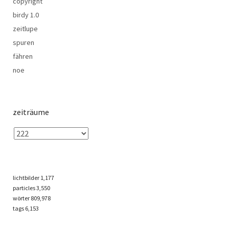
copyright
birdy 1.0
zeitlupe
spuren
fähren
noe
zeiträume
lichtbilder
1,177
particles
3,550
wörter 809,978
tags
6,153