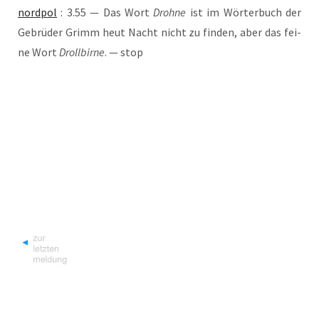
nord­pol
: 3.55 — Das Wort
Droh­ne
ist im Wör­ter­buch der
Gebrü­der Grimm heut Nacht nicht zu fin­den, aber das fei­
ne Wort
Droll­bir­ne
. — stop