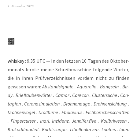
1. November 2020
whis­key
: 9.35 UTC — In den letz­ten 10 Tagen des Okto­ber­
mo­nats lern­te mei­ne Schreib­ma­schi­ne fol­gen­de Wör­ter,
die in ihren Prüf­ver­zeich­nis­sen vor­dem nicht zu fin­den
gewe­sen waren:
Abstand­si­gna­le . Aqua­re­lia . Bang­sein . Bir­
dy . Brief­tau­ben­wör­ter . Camar . Care­con . Clus­ter­su­che . Con­
ta­gi­on . Coro­na­si­mu­la­ti­on . Droh­nen­au­ge . Droh­nen­sich­tung .
Droh­nen­vo­gel . Droll­bir­ne . Ebo­la­vi­rus . Eich­hörn­chen­schat­ten
. Fin­ger­cur­ser . Ina­ri. Inzi­denz. Jennifer.five . Koli­bri­we­sen .
Kro­ko­dil­mo­dell . Kür­bis­sup­pe . Libel­len­lar­ven . Loo­ters . luren