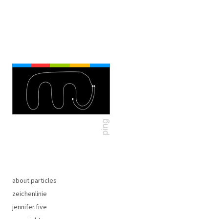
about particles
zeichenlinie
jennifer.five