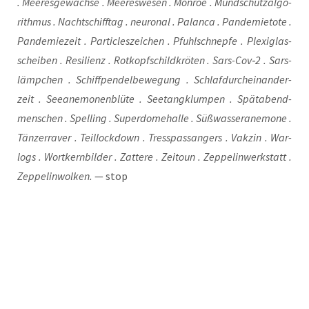
. Mee­res­ge­wäch­se . Mee­res­we­sen . Mon­roe . Mund­schutz­al­go­
rith­mus . Nacht­schiff­tag . neu­ro­nal . Palan­ca . Pan­de­mie­to­te .
Pan­de­mie­zeit . Par­tic­les­zei­chen . Pfuhl­schnep­fe . Ple­xi­glas­
schei­ben . Resi­li­enz . Rotkopf­schild­krö­ten . Sars-Cov‑2 . Sars­
lämp­chen . Schiff­pen­del­be­we­gung . Schlaf­durch­ein­an­der­
zeit . See­ane­mo­nen­blü­te . See­tang­klum­pen . Spät­abend­
men­schen . Spel­ling . Super­do­me­hal­le . Süß­was­ser­ane­mo­ne .
Tän­zer­ra­ver . Teil­lock­down . Tress­pass­an­gers . Vak­zin . War­
logs . Wort­kern­bil­der . Zat­te­re . Zeit­o­un . Zep­pe­lin­werk­statt .
Zep­pe­lin­wol­ken.
— stop