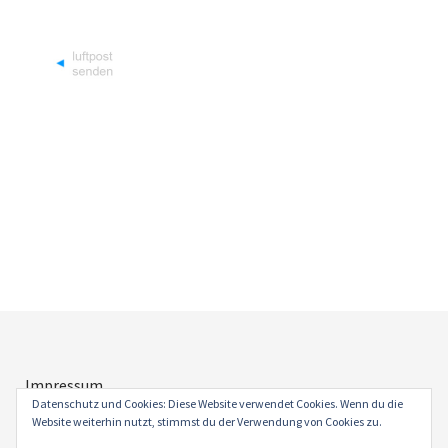
Impressum
Datenschutz
Datenschutz und Cookies: Diese Website verwendet Cookies. Wenn du die
Website weiterhin nutzt, stimmst du der Verwendung von Cookies zu.