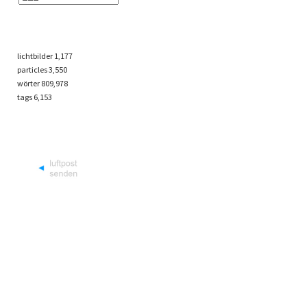
lichtbilder
1,177
particles
3,550
wörter 809,978
tags
6,153