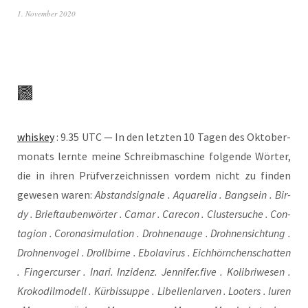
1. November 2020
whis­key
: 9.35 UTC — In den letz­ten 10 Tagen des Okto­ber­
mo­nats lern­te mei­ne Schreib­ma­schi­ne fol­gen­de Wör­ter,
die in ihren Prüf­ver­zeich­nis­sen vor­dem nicht zu fin­den
gewe­sen waren:
Abstand­si­gna­le . Aqua­re­lia . Bang­sein . Bir­
dy . Brief­tau­ben­wör­ter . Camar . Care­con . Clus­ter­su­che . Con­
ta­gi­on . Coro­na­si­mu­la­ti­on . Droh­nen­au­ge . Droh­nen­sich­tung .
Droh­nen­vo­gel . Droll­bir­ne . Ebo­la­vi­rus . Eich­hörn­chen­schat­ten
. Fin­ger­cur­ser . Ina­ri. Inzi­denz. Jennifer.five . Koli­bri­we­sen .
Kro­ko­dil­mo­dell . Kür­bis­sup­pe . Libel­len­lar­ven . Loo­ters . luren