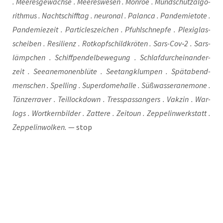
. Mee­res­ge­wäch­se . Mee­res­we­sen . Mon­roe . Mund­schutz­al­go­
rith­mus . Nacht­schiff­tag . neu­ro­nal . Palan­ca . Pan­de­mie­to­te .
Pan­de­mie­zeit . Par­tic­les­zei­chen . Pfuhl­schnep­fe . Ple­xi­glas­
schei­ben . Resi­li­enz . Rotkopf­schild­krö­ten . Sars-Cov‑2 . Sars­
lämp­chen . Schiff­pen­del­be­we­gung . Schlaf­durch­ein­an­der­
zeit . See­ane­mo­nen­blü­te . See­tang­klum­pen . Spät­abend­
men­schen . Spel­ling . Super­do­me­hal­le . Süß­was­ser­ane­mo­ne .
Tän­zer­ra­ver . Teil­lock­down . Tress­pass­an­gers . Vak­zin . War­
logs . Wort­kern­bil­der . Zat­te­re . Zeit­o­un . Zep­pe­lin­werk­statt .
Zep­pe­lin­wol­ken.
— stop