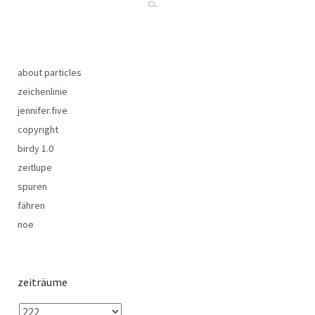
about particles
zeichenlinie
jennifer.five
copyright
birdy 1.0
zeitlupe
spuren
fähren
noe
zeiträume