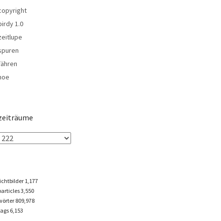
copyright
birdy 1.0
zeitlupe
spuren
fähren
noe
zeiträume
lichtbilder
1,177
particles
3,550
wörter 809,978
tags
6,153