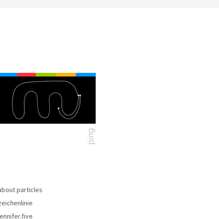
about particles
zeichenlinie
jennifer.five