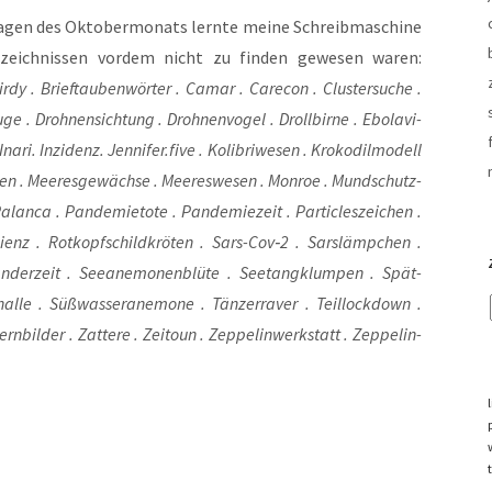
agen des Okto­ber­mo­nats lern­te mei­ne Schreib­ma­schi­ne
r­zeich­nis­sen vor­dem nicht zu fin­den gewe­sen waren:
r­dy . Brief­tau­ben­wör­ter . Camar . Care­con . Clus­ter­su­che .
u­ge . Droh­nen­sich­tung . Droh­nen­vo­gel . Droll­bir­ne . Ebo­la­vi­
Ina­ri. Inzi­denz. Jennifer.five . Koli­bri­we­sen . Kro­ko­dil­mo­dell
 luren . Mee­res­ge­wäch­se . Mee­res­we­sen . Mon­roe . Mund­schutz­
Palan­ca . Pan­de­mie­to­te . Pan­de­mie­zeit . Par­tic­les­zei­chen .
­li­enz . Rotkopf­schild­krö­ten . Sars-Cov‑2 . Sars­lämp­chen .
an­der­zeit . See­ane­mo­nen­blü­te . See­tang­klum­pen . Spät­
­le . Süß­was­ser­ane­mo­ne . Tän­zer­ra­ver . Teil­lock­down .
n­bil­der . Zat­te­re . Zeit­o­un . Zep­pe­lin­werk­statt . Zep­pe­lin­