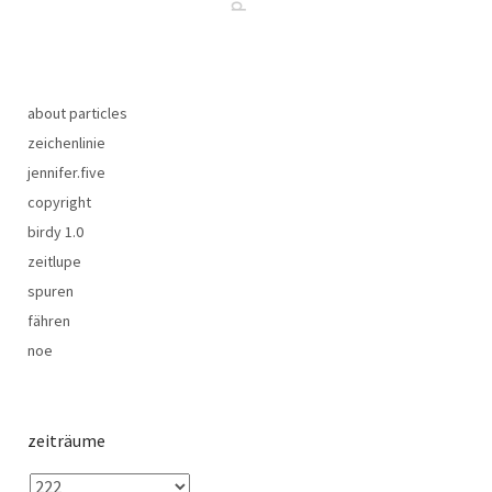
about particles
zeichenlinie
jennifer.five
copyright
birdy 1.0
zeitlupe
spuren
fähren
noe
zeiträume