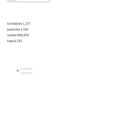
lichtbilder
1,177
particles
3,550
wörter 809,978
tags
6,153