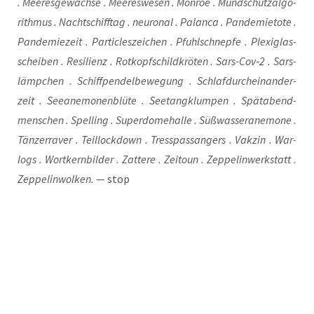
. Mee­res­ge­wäch­se . Mee­res­we­sen . Mon­roe . Mund­schutz­al­go­
rith­mus . Nacht­schiff­tag . neu­ro­nal . Palan­ca . Pan­de­mie­to­te .
Pan­de­mie­zeit . Par­tic­les­zei­chen . Pfuhl­schnep­fe . Ple­xi­glas­
schei­ben . Resi­li­enz . Rotkopf­schild­krö­ten . Sars-Cov‑2 . Sars­
lämp­chen . Schiff­pen­del­be­we­gung . Schlaf­durch­ein­an­der­
zeit . See­ane­mo­nen­blü­te . See­tang­klum­pen . Spät­abend­
men­schen . Spel­ling . Super­do­me­hal­le . Süß­was­ser­ane­mo­ne .
Tän­zer­ra­ver . Teil­lock­down . Tress­pass­an­gers . Vak­zin . War­
logs . Wort­kern­bil­der . Zat­te­re . Zeit­o­un . Zep­pe­lin­werk­statt .
Zep­pe­lin­wol­ken.
— stop