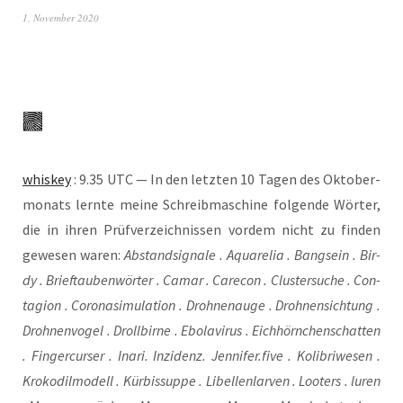
1. November 2020
whis­key
: 9.35 UTC — In den letz­ten 10 Tagen des Okto­ber­
mo­nats lern­te mei­ne Schreib­ma­schi­ne fol­gen­de Wör­ter,
die in ihren Prüf­ver­zeich­nis­sen vor­dem nicht zu fin­den
gewe­sen waren:
Abstand­si­gna­le . Aqua­re­lia . Bang­sein . Bir­
dy . Brief­tau­ben­wör­ter . Camar . Care­con . Clus­ter­su­che . Con­
ta­gi­on . Coro­na­si­mu­la­ti­on . Droh­nen­au­ge . Droh­nen­sich­tung .
Droh­nen­vo­gel . Droll­bir­ne . Ebo­la­vi­rus . Eich­hörn­chen­schat­ten
. Fin­ger­cur­ser . Ina­ri. Inzi­denz. Jennifer.five . Koli­bri­we­sen .
Kro­ko­dil­mo­dell . Kür­bis­sup­pe . Libel­len­lar­ven . Loo­ters . luren