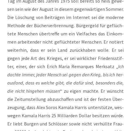
Tag im August des Jah­res 1975 soll bereits so heiß gewe­
sen sein wie der August in die­sem gegen­wär­ti­gen Som­mer.
Die Löschung von Bei­trä­gen im Inter­net sei die moder­ne
Metho­de der Bücher­ver­bren­nung. Bür­ger­geld für geflüch­
te­te Men­schen über­tref­fe um ein Viel­fa­ches das Ein­kom­
men arbei­ten­der nicht geflüch­te­ter Men­schen. Er notiert
wei­ter­hin, dass er sein Land zurück­ha­ben wol­le. Er sei
gegen jede Art des Krie­ges, er sei wirk­li­cher Frie­dens­stif­
ter, einer, der sich Erich Maria Remar­ques Merk­satz „
Ich
dach­te immer, jeder Mensch sei gegen den Krieg, bis ich her­
aus­fand, dass es wel­che gibt, die dafür sind, beson­ders die,
die nicht hin­ge­hen müs­sen
“ zu eigen mach­te. Er wünscht
die Zeit­um­stel­lung abzu­schaf­fen und ist der fes­ten Über­
zeu­gung, dass Alex Sor­os Kama­la Har­ris unter­stüt­ze, wes­
we­gen Kama­la Har­ris 25 Mil­li­ar­den Dol­lar besit­zen wür­de.
Er liebt Bur­gen und Schlös­ser sowie nicht ver­hüll­te Frau­