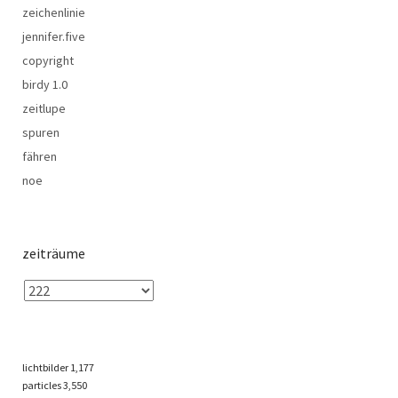
zeichenlinie
jennifer.five
copyright
birdy 1.0
zeitlupe
spuren
fähren
noe
zeiträume
lichtbilder
1,177
particles
3,550