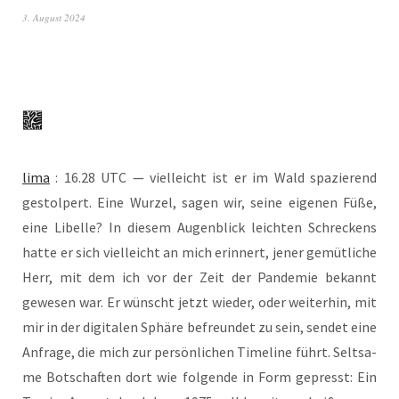
3. August 2024
lima
: 16.28 UTC — viel­leicht ist er im Wald spa­zie­rend
gestol­pert. Eine Wur­zel, sagen wir, sei­ne eige­nen Füße,
eine Libel­le? In die­sem Augen­blick leich­ten Schre­ckens
hat­te er sich viel­leicht an mich erin­nert, jener gemüt­li­che
Herr, mit dem ich vor der Zeit der Pan­de­mie bekannt
gewe­sen war. Er wünscht jetzt wie­der, oder wei­ter­hin, mit
mir in der digi­ta­len Sphä­re befreun­det zu sein, sen­det eine
Anfra­ge, die mich zur per­sön­li­chen Time­line führt. Selt­sa­
me Bot­schaf­ten dort wie fol­gen­de in Form gepresst: Ein