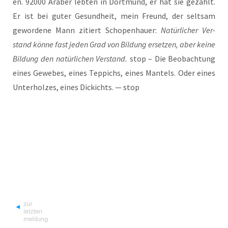
en. 92000 Ara­ber leb­ten in Dort­mund, er hat sie gezählt.
Er ist bei guter Gesund­heit, mein Freund, der selt­sam
gewor­de­ne Mann zitiert Scho­pen­hau­er:
Natür­li­cher Ver­
stand kön­ne fast jeden Grad von Bil­dung erset­zen, aber kei­ne
Bil­dung den natür­li­chen Ver­stand.
stop – Die Beob­ach­tung
eines Gewe­bes, eines Tep­pichs, eines Man­tels. Oder eines
Unter­hol­zes, eines Dickichts. — stop