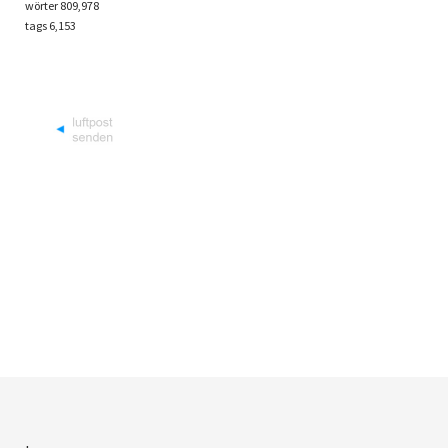
wörter 809,978
tags
6,153