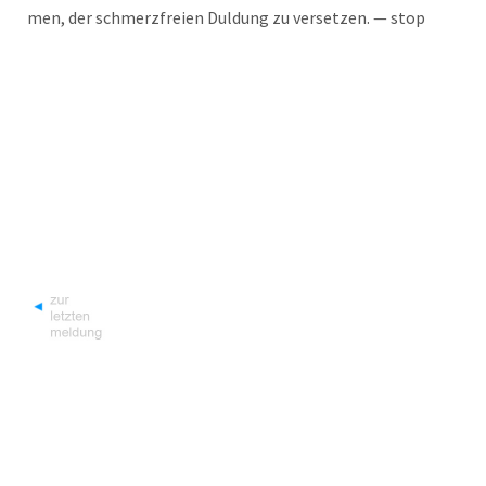
men, der schmerz­frei­en Dul­dung zu ver­set­zen. — stop