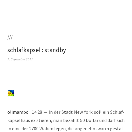
///
schlafkapsel : standby
1. September 2011
oli­mam­bo
: 14.28 — In der Stadt New York soll ein Schlaf­
kap­sel­haus exis­tie­ren, man bezahlt 50 Dol­lar und darf sich
in eine der 2700 Waben legen, die ange­nehm warm gestal­