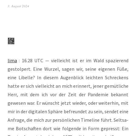
3. August 2024
lima
: 16.28 UTC — viel­leicht ist er im Wald spa­zie­rend
gestol­pert. Eine Wur­zel, sagen wir, sei­ne eige­nen Füße,
eine Libel­le? In die­sem Augen­blick leich­ten Schre­ckens
hat­te er sich viel­leicht an mich erin­nert, jener gemüt­li­che
Herr, mit dem ich vor der Zeit der Pan­de­mie bekannt
gewe­sen war. Er wünscht jetzt wie­der, oder wei­ter­hin, mit
mir in der digi­ta­len Sphä­re befreun­det zu sein, sen­det eine
Anfra­ge, die mich zur per­sön­li­chen Time­line führt. Selt­sa­
me Bot­schaf­ten dort wie fol­gen­de in Form gepresst: Ein