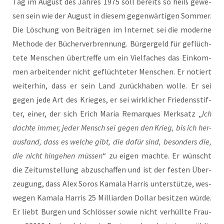
Tag im August des Jah­res 1975 soll bereits so heiß gewe­
sen sein wie der August in die­sem gegen­wär­ti­gen Som­mer.
Die Löschung von Bei­trä­gen im Inter­net sei die moder­ne
Metho­de der Bücher­ver­bren­nung. Bür­ger­geld für geflüch­
te­te Men­schen über­tref­fe um ein Viel­fa­ches das Ein­kom­
men arbei­ten­der nicht geflüch­te­ter Men­schen. Er notiert
wei­ter­hin, dass er sein Land zurück­ha­ben wol­le. Er sei
gegen jede Art des Krie­ges, er sei wirk­li­cher Frie­dens­stif­
ter, einer, der sich Erich Maria Remar­ques Merk­satz „
Ich
dach­te immer, jeder Mensch sei gegen den Krieg, bis ich her­
aus­fand, dass es wel­che gibt, die dafür sind, beson­ders die,
die nicht hin­ge­hen müs­sen
“ zu eigen mach­te. Er wünscht
die Zeit­um­stel­lung abzu­schaf­fen und ist der fes­ten Über­
zeu­gung, dass Alex Sor­os Kama­la Har­ris unter­stüt­ze, wes­
we­gen Kama­la Har­ris 25 Mil­li­ar­den Dol­lar besit­zen wür­de.
Er liebt Bur­gen und Schlös­ser sowie nicht ver­hüll­te Frau­