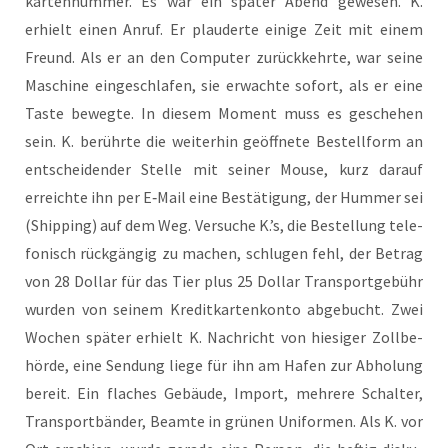
kar­ten­num­mer. Es war ein spä­ter Abend gewe­sen. K.
erhielt einen Anruf. Er plau­der­te eini­ge Zeit mit einem
Freund. Als er an den Com­pu­ter zurück­kehr­te, war sei­ne
Maschi­ne ein­ge­schla­fen, sie erwach­te sofort, als er eine
Tas­te beweg­te. In die­sem Moment muss es gesche­hen
sein. K. berühr­te die wei­ter­hin geöff­ne­te Bestell­form an
ent­schei­den­der Stel­le mit sei­ner Mou­se, kurz dar­auf
erreich­te ihn per E‑Mail eine Bestä­ti­gung, der Hum­mer sei
(Ship­ping) auf dem Weg. Ver­su­che K.’s, die Bestel­lung tele­
fo­nisch rück­gän­gig zu machen, schlu­gen fehl, der Betrag
von 28 Dol­lar für das Tier plus 25 Dol­lar Trans­port­ge­bühr
wur­den von sei­nem Kre­dit­kar­ten­kon­to abge­bucht. Zwei
Wochen spä­ter erhielt K. Nach­richt von hie­si­ger Zoll­be­
hör­de, eine Sen­dung lie­ge für ihn am Hafen zur Abho­lung
bereit. Ein fla­ches Gebäu­de, Import, meh­re­re Schal­ter,
Trans­port­bän­der, Beam­te in grü­nen Uni­for­men. Als K. vor