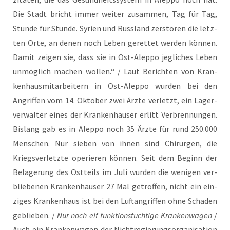
Die Stadt bricht immer wei­ter zusam­men, Tag für Tag,
Stun­de für Stun­de. Syri­en und Russ­land zer­stö­ren die letz­
ten Orte, an denen noch Leben geret­tet wer­den kön­nen.
Damit zei­gen sie, dass sie in Ost-Alep­po jeg­li­ches Leben
unmög­lich machen wol­len.“ / Laut Berich­ten von Kran­
ken­haus­mit­ar­bei­tern in Ost-Alep­po wur­den bei den
Angrif­fen vom 14. Okto­ber zwei Ärz­te ver­letzt, ein Lager­
ver­wal­ter eines der Kran­ken­häu­ser erlitt Ver­bren­nun­gen.
Bis­lang gab es in Alep­po noch 35 Ärz­te für rund 250.000
Men­schen. Nur sie­ben von ihnen sind Chir­ur­gen, die
Kriegs­ver­letz­te ope­rie­ren kön­nen. Seit dem Beginn der
Bela­ge­rung des Ost­teils im Juli wur­den die weni­gen ver­
blie­be­nen Kran­ken­häu­ser 27 Mal getrof­fen, nicht ein ein­
zi­ges Kran­ken­haus ist bei den Luft­an­grif­fen ohne Scha­den
geblie­ben. /
Nur noch elf funk­ti­ons­tüch­ti­ge Kran­ken­wa­gen
/
Auch ein Kran­ken­wa­gen der Nicht­re­gie­rungs­or­ga­ni­sa­ti­on