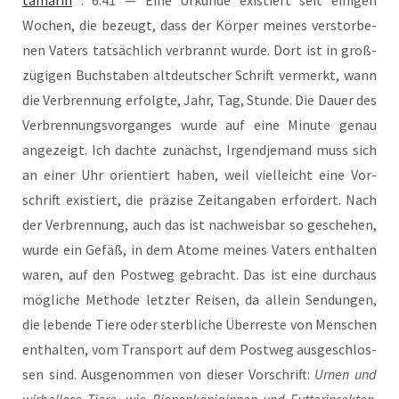
tama­rin
: 6.41 — Eine Urkun­de exis­tiert seit eini­gen
Wochen, die bezeugt, dass der Kör­per mei­nes ver­stor­be­
nen Vaters tat­säch­lich ver­brannt wur­de. Dort ist in groß­
zü­gi­gen Buch­sta­ben alt­deut­scher Schrift ver­merkt, wann
die Ver­bren­nung erfolg­te, Jahr, Tag, Stun­de. Die Dau­er des
Ver­bren­nungs­vor­gan­ges wur­de auf eine Minu­te genau
ange­zeigt. Ich dach­te zunächst, Irgend­je­mand muss sich
an einer Uhr ori­en­tiert haben, weil viel­leicht eine Vor­
schrift exis­tiert, die prä­zi­se Zeit­an­ga­ben erfor­dert. Nach
der Ver­bren­nung, auch das ist nach­weis­bar so gesche­hen,
wur­de ein Gefäß, in dem Ato­me mei­nes Vaters ent­hal­ten
waren, auf den Post­weg gebracht. Das ist eine durch­aus
mög­li­che Metho­de letz­ter Rei­sen, da allein Sen­dun­gen,
die leben­de Tie­re oder sterb­li­che Über­res­te von Men­schen
ent­hal­ten, vom Trans­port auf dem Post­weg aus­ge­schlos­
sen sind. Aus­ge­nom­men von die­ser Vor­schrift:
Urnen und