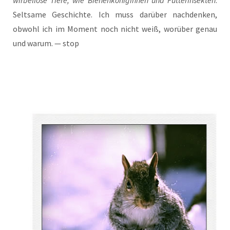
wir­bel­lo­se Tie­re, wie Bie­nen­kö­ni­gin­nen und Fut­ter­in­sek­ten
.
Selt­sa­me Geschich­te. Ich muss dar­über nach­den­ken,
obwohl ich im Moment noch nicht weiß, wor­über genau
und war­um. — stop