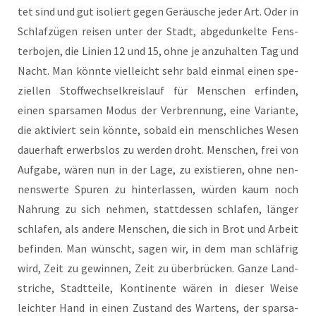
tet sind und gut iso­liert gegen Geräu­sche jeder Art. Oder in
Schlaf­zü­gen rei­sen unter der Stadt, abge­dun­kel­te Fens­
ter­bo­jen, die Lini­en 12 und 15, ohne je anzu­hal­ten Tag und
Nacht. Man könn­te viel­leicht sehr bald ein­mal einen spe­
zi­el­len Stoff­wech­sel­kreis­lauf für Men­schen erfin­den,
einen spar­sa­men Modus der Ver­bren­nung, eine Vari­an­te,
die akti­viert sein könn­te, sobald ein mensch­li­ches Wesen
dau­er­haft erwerbs­los zu wer­den droht. Men­schen, frei von
Auf­ga­be, wären nun in der Lage, zu exis­tie­ren, ohne nen­
nens­wer­te Spu­ren zu hin­ter­las­sen, wür­den kaum noch
Nah­rung zu sich neh­men, statt­des­sen schla­fen, län­ger
schla­fen, als ande­re Men­schen, die sich in Brot und Arbeit
befin­den. Man wünscht, sagen wir, in dem man schläf­rig
wird, Zeit zu gewin­nen, Zeit zu über­brü­cken. Gan­ze Land­
stri­che, Stadt­tei­le, Kon­ti­nen­te wären in die­ser Wei­se
leich­ter Hand in einen Zustand des War­tens, der spar­sa­