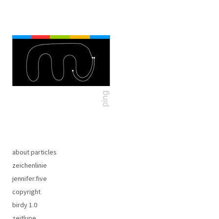
about particles
zeichenlinie
jennifer.five
copyright
birdy 1.0
zeitlupe