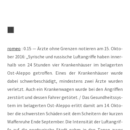
romeo
: 0.15 — Ärz­te ohne Gren­zen notie­ren am 15. Okto­
ber 2016: „Syri­sche und rus­si­sche Luft­an­grif­fe haben inner­
halb von 24 Stun­den vier Kran­ken­häu­ser im bela­ger­ten
Ost-Alep­po getrof­fen. Eines der Kran­ken­häu­ser wur­de
dabei schwer­be­schä­digt, min­des­tens zwei Ärz­te wur­den
ver­letzt. Auch ein Kran­ken­wa­gen wur­de bei den Angrif­fen
zer­stört und des­sen Fah­rer getö­tet. / Das Gesund­heits­sys­
tem im bela­ger­ten Ost-Alep­po erlitt damit am 14. Okto­
ber die schwers­ten Schä­den seit dem Schei­tern der kur­zen
Waf­fen­ru­he Ende Sep­tem­ber. Die Inten­si­tät der Luft­an­grif­
fe auf die nord­sy­ri­sche Stadt nahm in den Tagen zuvor