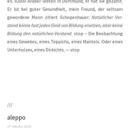
en. 92000 Ara­ber leb­ten in Dort­mund, er hat sie gezählt.
Er ist bei guter Gesund­heit, mein Freund, der selt­sam
gewor­de­ne Mann zitiert Scho­pen­hau­er:
Natür­li­cher Ver­
stand kön­ne fast jeden Grad von Bil­dung erset­zen, aber kei­ne
Bil­dung den natür­li­chen Ver­stand.
stop – Die Beob­ach­tung
eines Gewe­bes, eines Tep­pichs, eines Man­tels. Oder eines
Unter­hol­zes, eines Dickichts. — stop
///
aleppo
17. Oktober 2016