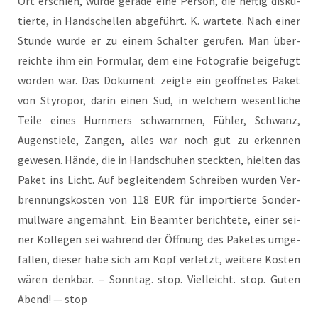
Ort erschien, wur­de gera­de eine Per­son, die hef­tig dis­ku­
tier­te, in Hand­schel­len abge­führt. K. war­te­te. Nach einer
Stun­de wur­de er zu einem Schal­ter geru­fen. Man über­
reich­te ihm ein For­mu­lar, dem eine Foto­gra­fie bei­gefügt
wor­den war. Das Doku­ment zeig­te ein geöff­ne­tes Paket
von Sty­ro­por, dar­in einen Sud, in wel­chem wesent­li­che
Tei­le eines Hum­mers schwam­men, Füh­ler, Schwanz,
Augen­stie­le, Zan­gen, alles war noch gut zu erken­nen
gewe­sen. Hän­de, die in Hand­schu­hen steck­ten, hiel­ten das
Paket ins Licht. Auf beglei­ten­dem Schrei­ben wur­den Ver­
bren­nungs­kos­ten von 118 EUR für impor­tier­te Son­der­
müll­wa­re ange­mahnt. Ein Beam­ter berich­te­te, einer sei­
ner Kol­le­gen sei wäh­rend der Öff­nung des Pake­tes umge­
fal­len, die­ser habe sich am Kopf ver­letzt, wei­te­re Kos­ten
wären denk­bar. – Sonn­tag. stop. Viel­leicht. stop. Guten
Abend! — stop