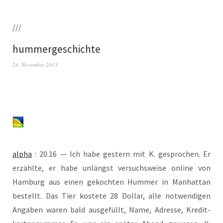
///
hummergeschichte
24. November 2013
alpha
: 20.16 — Ich habe ges­tern mit K. gespro­chen. Er
erzähl­te, er habe unlängst ver­suchs­wei­se online von
Ham­burg aus einen gekoch­ten Hum­mer in Man­hat­tan
bestellt. Das Tier kos­te­te 28 Dol­lar, alle not­wen­di­gen
Anga­ben waren bald aus­ge­füllt, Name, Adres­se, Kre­dit­