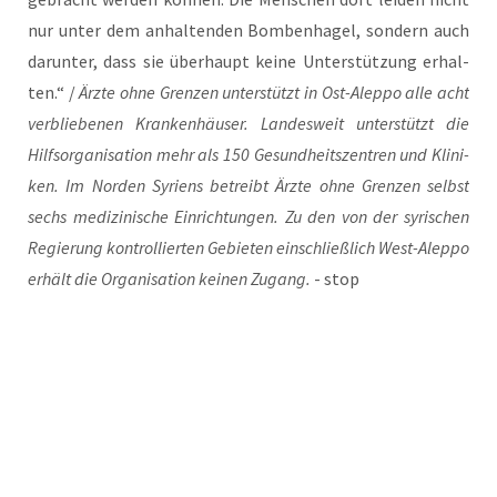
nur unter dem anhal­ten­den Bom­ben­ha­gel, son­dern auch
dar­un­ter, dass sie über­haupt kei­ne Unter­stüt­zung erhal­
ten.“ /
Ärz­te ohne Gren­zen unter­stützt in Ost-Alep­po alle acht
ver­blie­be­nen Kran­ken­häu­ser. Lan­des­weit unter­stützt die
Hilfs­or­ga­ni­sa­ti­on mehr als 150 Gesund­heits­zen­tren und Kli­ni­
ken. Im Nor­den Syri­ens betreibt Ärz­te ohne Gren­zen selbst
sechs medi­zi­ni­sche Ein­rich­tun­gen. Zu den von der syri­schen
Regie­rung kon­trol­lier­ten Gebie­ten ein­schließ­lich West-Alep­po
erhält die Orga­ni­sa­ti­on kei­nen Zugang.
- stop