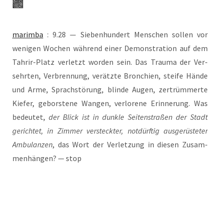
marim­ba
: 9.28 — Sie­ben­hun­dert Men­schen sol­len vor
weni­gen Wochen wäh­rend einer Demons­tra­ti­on auf dem
Tah­r­ir-Platz ver­letzt wor­den sein. Das Trau­ma der Ver­
sehr­ten, Ver­bren­nung, ver­ätz­te Bron­chi­en, stei­fe Hän­de
und Arme, Sprach­stö­rung, blin­de Augen, zer­trüm­mer­te
Kie­fer, gebors­te­ne Wan­gen, ver­lo­re­ne Erin­ne­rung. Was
bedeu­tet,
der Blick ist in dunk­le Sei­ten­stra­ßen der Stadt
gerich­tet, in Zim­mer ver­steck­ter, not­dürf­tig aus­ge­rüs­te­ter
Ambu­lan­zen
, das Wort der Ver­let­zung in die­sen Zusam­
men­hän­gen? — stop