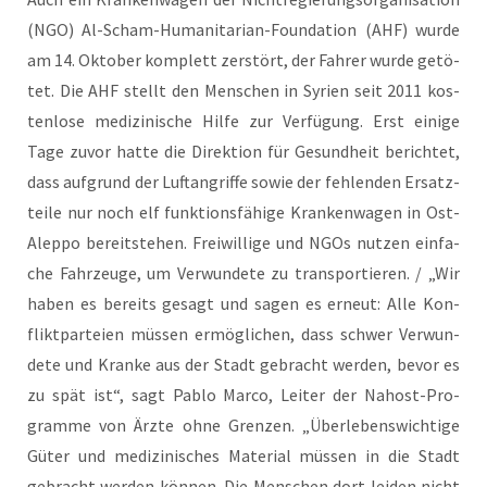
(NGO) Al-Scham-Huma­ni­ta­ri­an-Foun­da­ti­on (AHF) wur­de
am 14. Okto­ber kom­plett zer­stört, der Fah­rer wur­de getö­
tet. Die AHF stellt den Men­schen in Syri­en seit 2011 kos­
ten­lo­se medi­zi­ni­sche Hil­fe zur Ver­fü­gung. Erst eini­ge
Tage zuvor hat­te die Direk­ti­on für Gesund­heit berich­tet,
dass auf­grund der Luft­an­grif­fe sowie der feh­len­den Ersatz­
tei­le nur noch elf funk­ti­ons­fä­hi­ge Kran­ken­wa­gen in Ost-
Alep­po bereit­ste­hen. Frei­wil­li­ge und NGOs nut­zen ein­fa­
che Fahr­zeu­ge, um Ver­wun­de­te zu trans­por­tie­ren. / „Wir
haben es bereits gesagt und sagen es erneut: Alle Kon­
flikt­par­tei­en müs­sen ermög­li­chen, dass schwer Ver­wun­
de­te und Kran­ke aus der Stadt gebracht wer­den, bevor es
zu spät ist“, sagt Pablo Mar­co, Lei­ter der Nah­ost-Pro­
gram­me von Ärz­te ohne Gren­zen. „Über­le­bens­wich­ti­ge
Güter und medi­zi­ni­sches Mate­ri­al müs­sen in die Stadt
gebracht wer­den kön­nen. Die Men­schen dort lei­den nicht