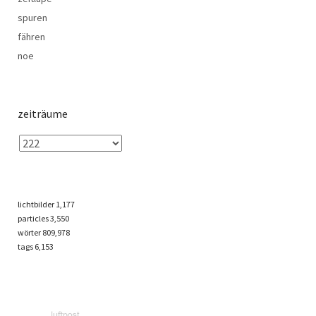
spuren
fähren
noe
zeiträume
lichtbilder
1,177
particles
3,550
wörter 809,978
tags
6,153