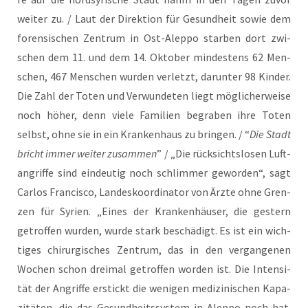
wei­ter zu. / Laut der Direk­ti­on für Gesund­heit sowie dem
foren­si­schen Zen­trum in Ost-Alep­po star­ben dort zwi­
schen dem 11. und dem 14. Okto­ber min­des­tens 62 Men­
schen, 467 Men­schen wur­den ver­letzt, dar­un­ter 98 Kin­der.
Die Zahl der Toten und Ver­wun­de­ten liegt mög­li­cher­wei­se
noch höher, denn vie­le Fami­li­en begra­ben ihre Toten
selbst, ohne sie in ein Kran­ken­haus zu brin­gen. / “
Die Stadt
bricht immer wei­ter zusam­men
” / „Die rück­sichts­lo­sen Luft­
an­grif­fe sind ein­deu­tig noch schlim­mer gewor­den“, sagt
Car­los Fran­cis­co, Lan­des­ko­or­di­na­tor von Ärz­te ohne Gren­
zen für Syri­en. „Eines der Kran­ken­häu­ser, die ges­tern
getrof­fen wur­den, wur­de stark beschä­digt. Es ist ein wich­
ti­ges chir­ur­gi­sches Zen­trum, das in den ver­gan­ge­nen
Wochen schon drei­mal getrof­fen wor­den ist. Die Inten­si­
tät der Angrif­fe erstickt die weni­gen medi­zi­ni­schen Kapa­
zi­tä­ten, die das Gesund­heits­sys­tem in Alep­po noch hat.