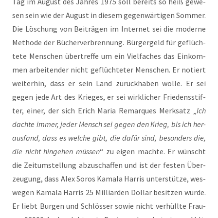
Tag im August des Jah­res 1975 soll bereits so heiß gewe­
sen sein wie der August in die­sem gegen­wär­ti­gen Som­mer.
Die Löschung von Bei­trä­gen im Inter­net sei die moder­ne
Metho­de der Bücher­ver­bren­nung. Bür­ger­geld für geflüch­
te­te Men­schen über­tref­fe um ein Viel­fa­ches das Ein­kom­
men arbei­ten­der nicht geflüch­te­ter Men­schen. Er notiert
wei­ter­hin, dass er sein Land zurück­ha­ben wol­le. Er sei
gegen jede Art des Krie­ges, er sei wirk­li­cher Frie­dens­stif­
ter, einer, der sich Erich Maria Remar­ques Merk­satz „
Ich
dach­te immer, jeder Mensch sei gegen den Krieg, bis ich her­
aus­fand, dass es wel­che gibt, die dafür sind, beson­ders die,
die nicht hin­ge­hen müs­sen
“ zu eigen mach­te. Er wünscht
die Zeit­um­stel­lung abzu­schaf­fen und ist der fes­ten Über­
zeu­gung, dass Alex Sor­os Kama­la Har­ris unter­stüt­ze, wes­
we­gen Kama­la Har­ris 25 Mil­li­ar­den Dol­lar besit­zen wür­de.
Er liebt Bur­gen und Schlös­ser sowie nicht ver­hüll­te Frau­