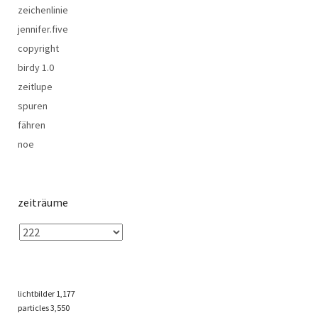
zeichenlinie
jennifer.five
copyright
birdy 1.0
zeitlupe
spuren
fähren
noe
zeiträume
lichtbilder
1,177
particles
3,550