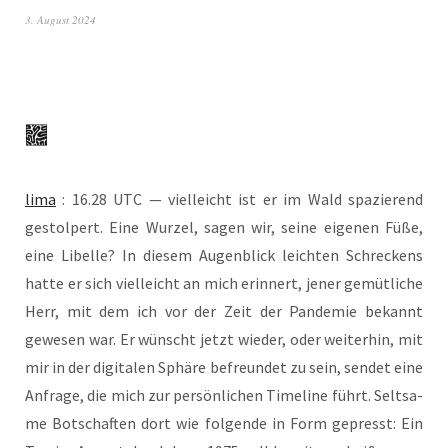
3. August 2024
lima
: 16.28 UTC — viel­leicht ist er im Wald spa­zie­rend
gestol­pert. Eine Wur­zel, sagen wir, sei­ne eige­nen Füße,
eine Libel­le? In die­sem Augen­blick leich­ten Schre­ckens
hat­te er sich viel­leicht an mich erin­nert, jener gemüt­li­che
Herr, mit dem ich vor der Zeit der Pan­de­mie bekannt
gewe­sen war. Er wünscht jetzt wie­der, oder wei­ter­hin, mit
mir in der digi­ta­len Sphä­re befreun­det zu sein, sen­det eine
Anfra­ge, die mich zur per­sön­li­chen Time­line führt. Selt­sa­
me Bot­schaf­ten dort wie fol­gen­de in Form gepresst: Ein