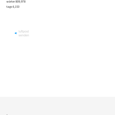
wörter 809,978
tags
6,153