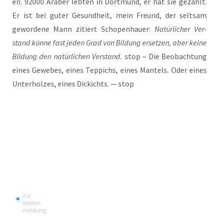
en. 92000 Ara­ber leb­ten in Dort­mund, er hat sie gezählt.
Er ist bei guter Gesund­heit, mein Freund, der selt­sam
gewor­de­ne Mann zitiert Scho­pen­hau­er:
Natür­li­cher Ver­
stand kön­ne fast jeden Grad von Bil­dung erset­zen, aber kei­ne
Bil­dung den natür­li­chen Ver­stand.
stop – Die Beob­ach­tung
eines Gewe­bes, eines Tep­pichs, eines Man­tels. Oder eines
Unter­hol­zes, eines Dickichts. — stop