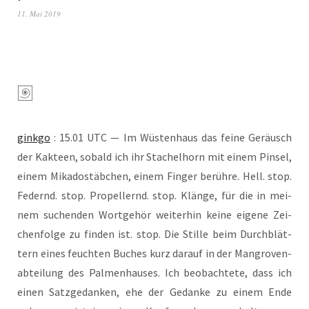
11. Mai 2019
gink­go
: 15.01 UTC — Im Wüs­ten­haus das fei­ne Geräusch
der Kak­teen, sobald ich ihr Sta­chel­horn mit einem Pin­sel,
einem Mika­do­stäb­chen, einem Fin­ger berüh­re. Hell. stop.
Federnd. stop. Pro­pel­lernd. stop. Klän­ge, für die in mei­
nem suchen­den Wort­ge­hör wei­ter­hin kei­ne eige­ne Zei­
chen­fol­ge zu fin­den ist. stop. Die Stil­le beim Durch­blät­
tern eines feuch­ten Buches kurz dar­auf in der Man­gro­ven­
ab­tei­lung des Pal­men­hau­ses. Ich beob­ach­te­te, dass ich
einen Satz­ge­dan­ken, ehe der Gedan­ke zu einem Ende