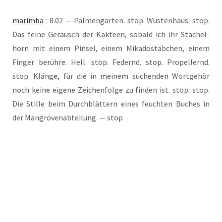
marim­ba
: 8.02 — Pal­men­gar­ten. stop. Wüs­ten­haus. stop.
Das fei­ne Geräusch der Kak­teen, sobald ich ihr Sta­chel­
horn mit einem Pin­sel, einem Mika­do­stäb­chen, einem
Fin­ger berüh­re. Hell. stop. Federnd. stop. Pro­pel­lernd.
stop. Klän­ge, für die in mei­nem suchen­den Wort­ge­hör
noch kei­ne eige­ne Zei­chen­fol­ge zu fin­den ist. stop. stop.
Die Stil­le beim Durch­blät­tern eines feuch­ten Buches in
der Man­gro­ven­ab­tei­lung. — stop