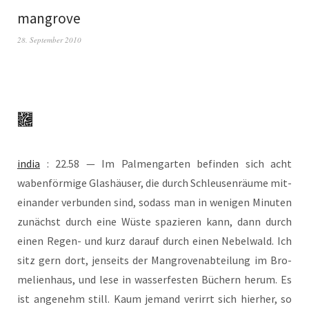
mangrove
28. September 2010
india
: 22.58 — Im Pal­men­gar­ten befin­den sich acht
waben­för­mi­ge Glas­häu­ser, die durch Schleu­sen­räu­me mit­
ein­an­der ver­bun­den sind, sodass man in weni­gen Minu­ten
zunächst durch eine Wüs­te spa­zie­ren kann, dann durch
einen Regen- und kurz dar­auf durch einen Nebel­wald. Ich
sitz gern dort, jen­seits der Man­gro­ven­ab­tei­lung im Bro­
me­li­en­haus, und lese in was­ser­fes­ten Büchern her­um. Es
ist ange­nehm still. Kaum jemand ver­irrt sich hier­her, so