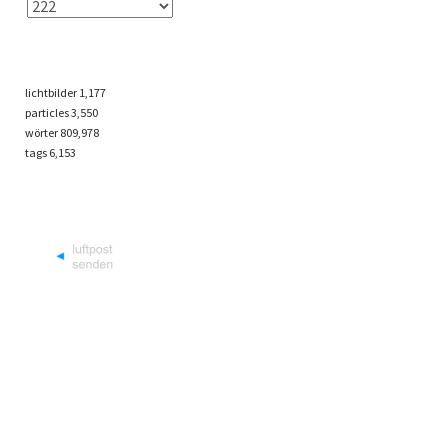
lichtbilder
1,177
particles
3,550
wörter 809,978
tags
6,153