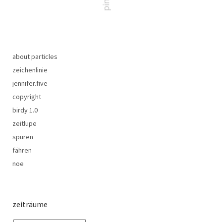
about particles
zeichenlinie
jennifer.five
copyright
birdy 1.0
zeitlupe
spuren
fähren
noe
zeiträume