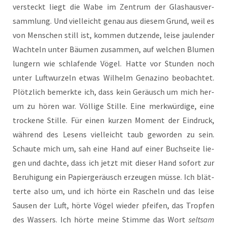
ver­steckt liegt die Wabe im Zen­trum der Glas­haus­ver­
samm­lung. Und viel­leicht genau aus die­sem Grund, weil es
von Men­schen still ist, kom­men dut­zen­de, lei­se jau­len­der
Wach­teln unter Bäu­men zusam­men, auf wel­chen Blu­men
lun­gern wie schla­fen­de Vögel. Hat­te vor Stun­den noch
unter Luft­wur­zeln etwas Wil­helm Gen­a­zi­no beob­ach­tet.
Plötz­lich bemerk­te ich, dass kein Geräusch um mich her­
um zu hören war. Völ­li­ge Stil­le. Eine merk­wür­di­ge, eine
tro­cke­ne Stil­le. Für einen kur­zen Moment der Ein­druck,
wäh­rend des Lesens viel­leicht taub gewor­den zu sein.
Schau­te mich um, sah eine Hand auf einer Buch­sei­te lie­
gen und dach­te, dass ich jetzt mit die­ser Hand sofort zur
Beru­hi­gung ein Papier­ge­räusch erzeu­gen müs­se. Ich blät­
ter­te also um, und ich hör­te ein Rascheln und das lei­se
Sau­sen der Luft, hör­te Vögel wie­der pfei­fen, das Trop­fen
des Was­sers. Ich hör­te mei­ne Stim­me das Wort
selt­sam