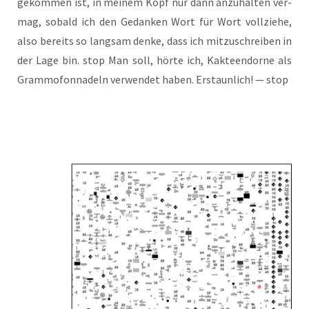
gekom­men ist, in mei­nem Kopf nur dann anzu­hal­ten ver­
mag, sobald ich den Gedan­ken Wort für Wort voll­zie­he,
also bereits so lang­sam den­ke, dass ich mit­zu­schrei­ben in
der Lage bin. stop Man soll, hör­te ich, Kak­te­en­dor­ne als
Gram­mo­fon­na­deln ver­wen­det haben. Erstaun­lich! — stop