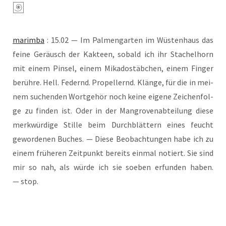
marim­ba
: 15.02 — Im Pal­men­gar­ten im Wüs­ten­haus das
fei­ne Geräusch der Kak­teen, sobald ich ihr Sta­chel­horn
mit einem Pin­sel, einem Mika­do­stäb­chen, einem Fin­ger
berüh­re. Hell. Federnd. Pro­pel­lernd. Klän­ge, für die in mei­
nem suchen­den Wort­ge­hör noch kei­ne eige­ne Zei­chen­fol­
ge zu fin­den ist. Oder in der Man­gro­ven­ab­tei­lung die­se
merk­wür­di­ge Stil­le beim Durch­blät­tern eines feucht
gewor­de­nen Buches. — Die­se Beob­ach­tun­gen habe ich zu
einem frü­he­ren Zeit­punkt bereits ein­mal notiert. Sie sind
mir so nah, als wür­de ich sie soeben erfun­den haben.
— stop.