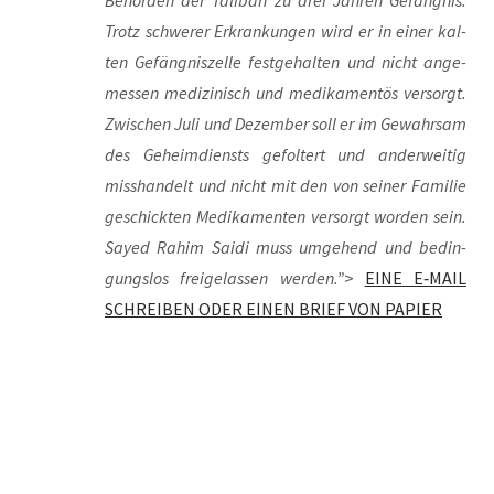
Behör­den der Tali­ban zu drei Jah­ren Gefäng­nis.
Trotz schwe­rer Erkran­kun­gen wird er in einer kal­
ten Gefäng­nis­zel­le fest­ge­hal­ten und nicht ange­
mes­sen medi­zi­nisch und medi­ka­men­tös ver­sorgt.
Zwi­schen Juli und Dezem­ber soll er im Gewahr­sam
des Geheim­diensts gefol­tert und ander­wei­tig
miss­han­delt und nicht mit den von sei­ner Fami­lie
geschick­ten Medi­ka­men­ten ver­sorgt wor­den sein.
Say­ed Rahim Sai­di muss umge­hend und bedin­
gungs­los frei­ge­las­sen wer­den.”
>
EINE E‑MAIL
SCHREIBEN ODER EINEN BRIEF VON PAPIER