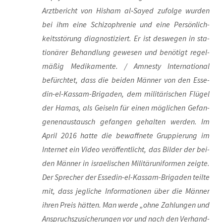
Arzt­be­richt von His­ham al‑Sayed zufol­ge wur­den
bei ihm eine Schi­zo­phre­nie und eine Per­sön­lich­
keits­stö­rung dia­gnos­ti­ziert. Er ist des­we­gen in sta­
tio­nä­rer Behand­lung gewe­sen und benö­tigt regel­
mä­ßig Medi­ka­men­te. / Amnes­ty Inter­na­tio­nal
befürch­tet, dass die bei­den Män­ner von den Esse­
din-el-Kas­sam-Bri­ga­den, dem mili­tä­ri­schen Flü­gel
der Hamas, als Gei­seln für einen mög­li­chen Gefan­
ge­nen­aus­tausch gefan­gen gehal­ten wer­den. Im
April 2016 hat­te die bewaff­ne­te Grup­pie­rung im
Inter­net ein Video ver­öf­fent­licht, das Bil­der der bei­
den Män­ner in israe­li­schen Mili­tär­uni­for­men zeig­te.
Der Spre­cher der Esse­din-el-Kas­sam-Bri­ga­den teil­te
mit, dass jeg­li­che Infor­ma­tio­nen über die Män­ner
ihren Preis hät­ten. Man wer­de „ohne Zah­lun­gen und
Anspruchs­zu­si­che­run­gen vor und nach den Ver­hand­