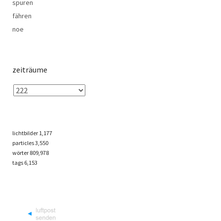
spuren
fähren
noe
zeiträume
lichtbilder
1,177
particles
3,550
wörter 809,978
tags
6,153