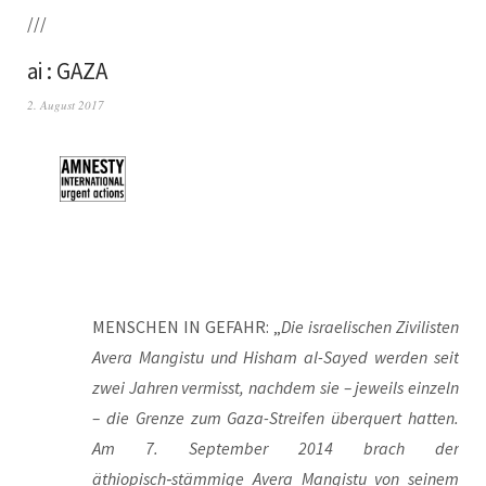
///
ai : GAZA
2. August 2017
MENSCHEN IN GEFAHR: „
Die israe­li­schen Zivi­lis­ten
Ave­ra Man­gis­tu und His­ham al-Say­ed wer­den seit
zwei Jah­ren ver­misst, nach­dem sie – jeweils ein­zeln
– die Gren­ze zum Gaza-Strei­fen über­quert hat­ten.
Am 7. Sep­tem­ber 2014 brach der
äthiopisch‑stämmige Ave­ra Man­gis­tu von sei­nem