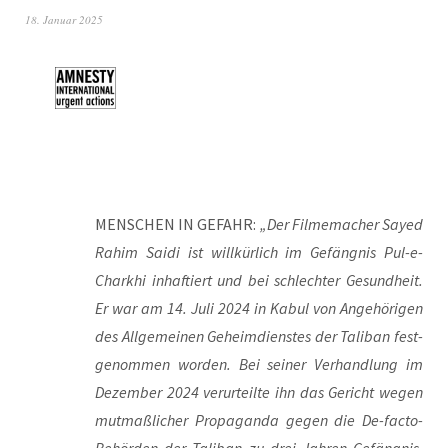
18. Januar 2025
MENSCHEN IN GEFAHR:
„Der Fil­me­ma­cher Say­ed
Rahim Sai­di ist will­kür­lich im Gefäng­nis Pul-e-
Charkhi inhaf­tiert und bei schlech­ter Gesund­heit.
Er war am 14. Juli 2024 in Kabul von Ange­hö­ri­gen
des All­ge­mei­nen Geheim­diens­tes der Tali­ban fest­
ge­nom­men wor­den. Bei sei­ner Ver­hand­lung im
Dezem­ber 2024 ver­ur­teil­te ihn das Gericht wegen
mut­maß­li­cher Pro­pa­gan­da gegen die De-fac­to-