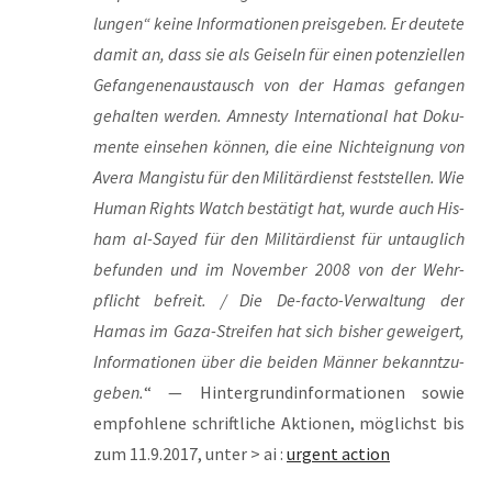
lun­gen“ kei­ne Infor­ma­tio­nen preis­ge­ben. Er deu­te­te
damit an, dass sie als Gei­seln für einen poten­zi­el­len
Gefan­ge­nen­aus­tausch von der Hamas gefan­gen
gehal­ten wer­den. Amnes­ty Inter­na­tio­nal hat Doku­
men­te ein­se­hen kön­nen, die eine Nicht­eig­nung von
Ave­ra Man­gis­tu für den Mili­tär­dienst fest­stel­len. Wie
Human Rights Watch bestä­tigt hat, wur­de auch His­
ham al-Say­ed für den Mili­tär­dienst für untaug­lich
befun­den und im Novem­ber 2008 von der Wehr­
pflicht befreit. / Die De-fac­to-Ver­wal­tung der
Hamas im Gaza-Strei­fen hat sich bis­her gewei­gert,
Infor­ma­tio­nen über die bei­den Män­ner bekannt­zu­
ge­ben.
“ — Hin­ter­grund­in­for­ma­tio­nen sowie
emp­foh­le­ne schrift­li­che Aktio­nen, mög­lichst bis
zum 11.9.2017, unter > ai :
urgent action