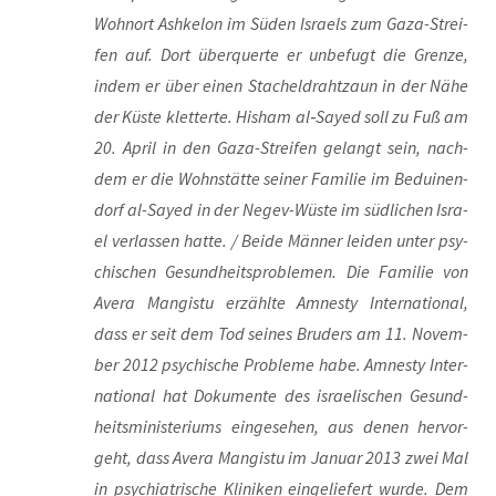
Wohn­ort Ash­kel­on im Süden Isra­els zum Gaza-Strei­
fen auf. Dort über­quer­te er unbe­fugt die Gren­ze,
indem er über einen Sta­chel­draht­zaun in der Nähe
der Küs­te klet­ter­te. His­ham al‑Sayed soll zu Fuß am
20. April in den Gaza-Strei­fen gelangt sein, nach­
dem er die Wohn­stät­te sei­ner Fami­lie im Bedui­nen­
dorf al-Say­ed in der Negev-Wüs­te im süd­li­chen Isra­
el ver­las­sen hat­te. / Bei­de Män­ner lei­den unter psy­
chi­schen Gesund­heits­pro­ble­men. Die Fami­lie von
Ave­ra Man­gis­tu erzähl­te Amnes­ty Inter­na­tio­nal,
dass er seit dem Tod sei­nes Bru­ders am 11. Novem­
ber 2012 psy­chi­sche Pro­ble­me habe. Amnes­ty Inter­
na­tio­nal hat Doku­men­te des israe­li­schen Gesund­
heits­mi­nis­te­ri­ums ein­ge­se­hen, aus denen her­vor­
geht, dass Ave­ra Man­gis­tu im Janu­ar 2013 zwei Mal
in psych­ia­tri­sche Kli­ni­ken ein­ge­lie­fert wur­de. Dem