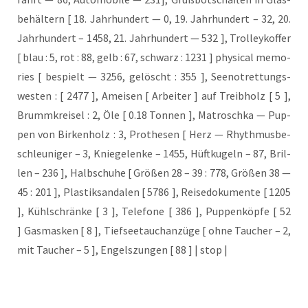
be­häl­tern [ 18. Jahr­hun­dert — 0, 19. Jahr­hun­dert – 32, 20.
Jahr­hun­dert – 1458, 21. Jahr­hun­dert — 532 ], Trol­ley­kof­fer
[ blau : 5, rot : 88, gelb : 67, schwarz : 1231 ] phy­si­cal memo­
ries [ bespielt — 3256, gelöscht : 355 ], See­not­ret­tungs­
wes­ten : [ 2477 ], Amei­sen [ Arbei­ter ] auf Treib­holz [ 5 ],
Brumm­krei­sel : 2, Öle [ 0.18 Ton­nen ], Matrosch­ka — Pup­
pen von Bir­ken­holz : 3, Pro­the­sen [ Herz — Rhyth­mus­be­
schleu­ni­ger – 3, Knie­ge­len­ke – 1455, Hüft­ku­geln – 87, Bril­
len – 236 ], Halb­schu­he [ Grö­ßen 28 – 39 : 778, Grö­ßen 38 —
45 : 201 ], Plas­tik­san­da­len [ 5786 ], Rei­se­do­ku­men­te [ 1205
], Kühl­schrän­ke [ 3 ], Tele­fo­ne [ 386 ], Pup­pen­köp­fe [ 52
] Gas­mas­ken [ 8 ], Tief­see­tauch­an­zü­ge [ ohne Tau­cher – 2,
mit Tau­cher – 5 ], Engels­zun­gen [ 88 ] | stop |