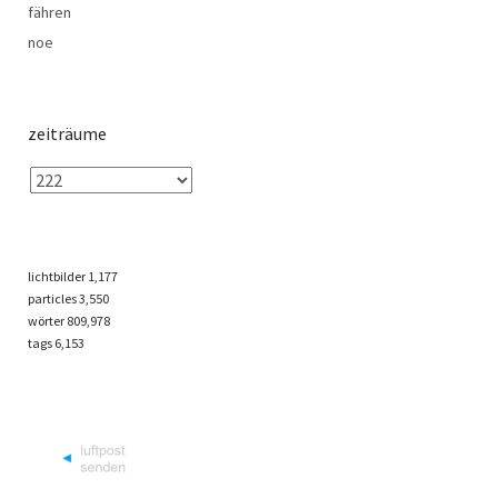
fähren
noe
zeiträume
lichtbilder
1,177
particles
3,550
wörter 809,978
tags
6,153