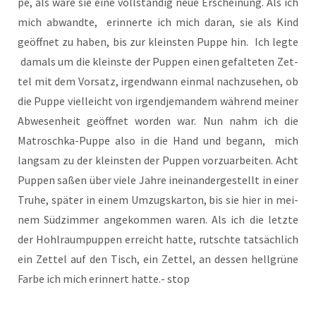
pe, als wäre sie eine voll­stän­dig neue Erschei­nung. Als ich
mich abwand­te, erin­ner­te ich mich dar­an, sie als Kind
geöff­net zu haben, bis zur kleins­ten Pup­pe hin. Ich leg­te
damals um die kleins­te der Pup­pen einen gefal­te­ten Zet­
tel mit dem Vor­satz, irgend­wann ein­mal nach­zu­se­hen, ob
die Pup­pe viel­leicht von irgend­je­man­dem wäh­rend mei­ner
Abwe­sen­heit geöff­net wor­den war. Nun nahm ich die
Matrosch­ka-Pup­pe also in die Hand und begann, mich
lang­sam zu der kleins­ten der Pup­pen vor­zu­ar­bei­ten. Acht
Pup­pen saßen über vie­le Jah­re inein­an­der­ge­stellt in einer
Tru­he, spä­ter in einem Umzugs­kar­ton, bis sie hier in mei­
nem Süd­zim­mer ange­kom­men waren. Als ich die letz­te
der Hohl­raum­pup­pen erreicht hat­te, rutsch­te tat­säch­lich
ein Zet­tel auf den Tisch, ein Zet­tel, an des­sen hell­grü­ne
Far­be ich mich erin­nert hat­te.- stop