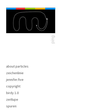
about particles
zeichenlinie
jennifer.five
copyright
birdy 1.0
zeitlupe
spuren