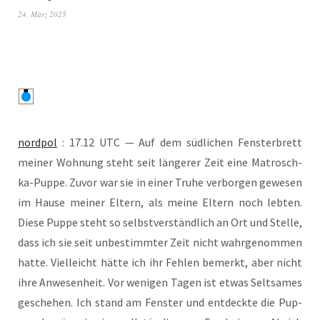
24. März 2025
nord­pol
: 17.12 UTC — Auf dem süd­li­chen Fens­ter­brett
mei­ner Woh­nung steht seit län­ge­rer Zeit eine Matrosch­
ka-Pup­pe. Zuvor war sie in einer Tru­he ver­bor­gen gewe­sen
im Hau­se mei­ner Eltern, als mei­ne Eltern noch leb­ten.
Die­se Pup­pe steht so selbst­ver­ständ­lich an Ort und Stel­le,
dass ich sie seit unbe­stimm­ter Zeit nicht wahr­ge­nom­men
hat­te. Viel­leicht hät­te ich ihr Feh­len bemerkt, aber nicht
ihre Anwe­sen­heit. Vor weni­gen Tagen ist etwas Selt­sa­mes
gesche­hen. Ich stand am Fens­ter und ent­deck­te die Pup­