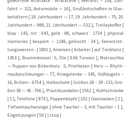
gewor­fe­ne Arte­fak­te : Wrack­tei­le [ See­fahrt – 108, Luft­
fahrt — 322, Auto­mo­bi­le — 16], Gruß­bot­schaf­ten in Glas­
be­häl­tern [ 18. Jahr­hun­dert — 17, 19. Jahr­hun­dert – 75, 20.
Jahr­hun­dert – 988, 21. Jahr­hun­dert — 532 ], Trol­ley­kof­fer [
blau : 143, rot : 643, gelb : 88, schwarz : 1734 ] phy­si­cal
memo­ries [ bespielt — 1186, gelöscht : 34 ], See­not­ret­
tungs­wes­ten : [ 1801 ], Amei­sen [ Arbei­ter ] auf Treib­holz [
1453 ], Brumm­krei­sel : 5, Öle [ 0.06 Ton­nen ], Matrosch­ka
— Pup­pen von Bir­ken­holz : 5, Pro­the­sen [ Herz — Rhyth­
mus­be­schleu­ni­ger – 77, Knie­ge­len­ke – 345, Hüft­ku­geln –
16, Bril­len – 6754 ], Halb­schu­he [ Grö­ßen 28 – 39 : 133, Grö­
ßen 38 — 45 : 766 ], Plas­tik­san­da­len [ 1562 ], Kühl­schrän­ke
[ 1 ], Tele­fo­ne [ 874 ], Pup­pen­köp­fe [ 102 ] Gas­mas­ken [ 2 ],
Tief­see­tauch­an­zü­ge [ ohne Tau­cher – 3, mit Tau­cher – 1 ],
Engels­zun­gen [ 56 ] | stop |