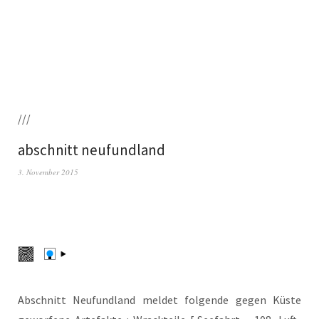
///
abschnitt neufundland
3. November 2015
Abschnitt Neu­fund­land mel­det fol­gen­de gegen Küs­te