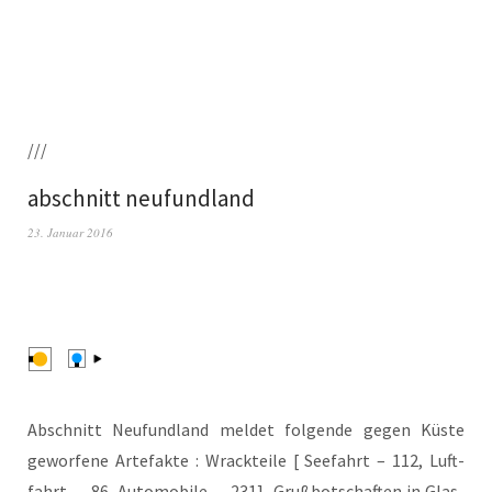
///
abschnitt neufundland
23. Januar 2016
Abschnitt Neu­fund­land mel­det fol­gen­de gegen Küs­te
gewor­fe­ne Arte­fak­te : Wrack­tei­le [ See­fahrt – 112, Luft­
fahrt — 86, Auto­mo­bi­le — 231], Gruß­bot­schaf­ten in Glas­