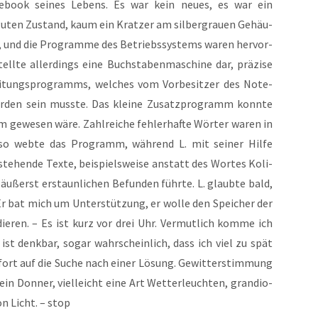
­book sei­nes Lebens. Es war kein neu­es, es war ein
uten Zustand, kaum ein Krat­zer am sil­ber­grau­en Gehäu­
los, und die Pro­gram­me des Betriebs­sys­tems waren her­vor­
ell­te aller­dings eine Buch­sta­ben­ma­schi­ne dar, prä­zi­se
­bei­tungs­pro­gramms, wel­ches vom Vor­be­sit­zer des Note­
wor­den sein muss­te. Das klei­ne Zusatz­pro­gramm konn­te
 gewe­sen wäre. Zahl­rei­che feh­ler­haf­te Wör­ter waren in
 so web­te das Pro­gramm, wäh­rend L. mit sei­ner Hil­fe
ste­hen­de Tex­te, bei­spiels­wei­se anstatt des Wor­tes Koli­
u äußerst erstaun­li­chen Befun­den führ­te. L. glaub­te bald,
Er bat mich um Unter­stüt­zung, er wol­le den Spei­cher der
­die­ren. – Es ist kurz vor drei Uhr. Ver­mut­lich kom­me ich
ist denk­bar, sogar wahr­schein­lich, dass ich viel zu spät
fort auf die Suche nach einer Lösung. Gewit­ter­stim­mung
ein Don­ner, viel­leicht eine Art Wet­ter­leuch­ten, gran­dio­
n Licht. – stop