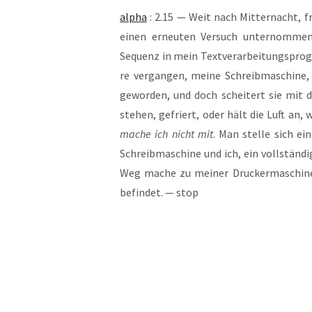
alpha
: 2.15 — Weit nach Mit­ter­nacht, f
einen erneu­ten Ver­such unter­nom­men
Sequenz in mein Text­ver­ar­bei­tungs­pro
re ver­gan­gen, mei­ne Schreib­ma­schi­ne, 
gewor­den, und doch schei­tert sie mit d
ste­hen, gefriert, oder hält die Luft an, w
mache ich nicht mit
. Man stel­le sich ein
Schreib­ma­schi­ne und ich, ein voll­stän
Weg mache zu mei­ner Dru­cker­ma­schi­ne
befin­det. — stop