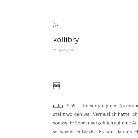
///
kollibry
28. Juni 2014
echo
: 5.55 — Im ver­gan­ge­nen Novem­ber
stellt wor­den war. Ver­mut­lich hat­te ic
sodass ihr Sen­der ver­geb­lich auf eine An
se wie­der ent­deckt. Es war damals et