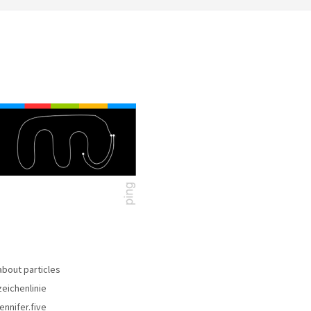
about particles
zeichenlinie
jennifer.five