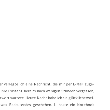
 ver­leg­te ich eine Nach­richt, die mir per E‑Mail zuge­
h ihre Exis­tenz bereits nach weni­gen Stun­den ver­ges­sen,
t­wort war­te­te. Heu­te Nacht habe ich sie glück­li­cher­wei­
was Bedeu­ten­des gesche­hen. L. hat­te ein Note­book