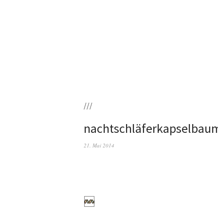
///
nachtschläferkapselbau
21. Mai 2014