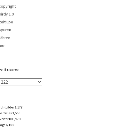
copyright
birdy 1.0
zeitlupe
spuren
fähren
noe
zeiträume
lichtbilder
1,177
particles
3,550
wörter 809,978
tags
6,153