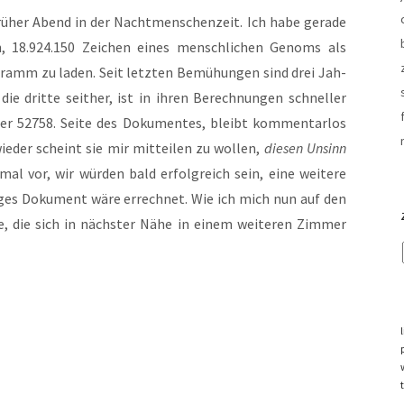
rü­her Abend in der Nacht­men­schen­zeit. Ich habe gera­de
, 18.924.150 Zei­chen eines mensch­li­chen Genoms als
­gramm zu laden. Seit letz­ten Bemü­hun­gen sind drei Jah­
die drit­te seit­her, ist in ihren Berech­nun­gen schnel­ler
er 52758. Sei­te des Doku­men­tes, bleibt kom­men­tar­los
ie­der scheint sie mir mit­tei­len zu wol­len,
die­sen Unsinn
­mal vor, wir wür­den bald erfolg­reich sein, eine wei­te­re
­di­ges Doku­ment wäre errech­net. Wie ich mich nun auf den
, die sich in nächs­ter Nähe in einem wei­te­ren Zim­mer