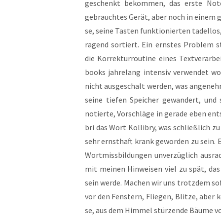
geschenkt bekom­men, das ers­te Note
gebrauch­tes Gerät, aber noch in einem g
se, sei­ne Tas­ten funk­tio­nier­ten tadel­
ra­gend sor­tiert. Ein erns­tes Pro­blem st
die Kor­rek­tur­rou­ti­ne eines Text­ver­ar
books jah­re­lang inten­siv ver­wen­det 
nicht aus­ge­schalt wer­den, was ange­nehm
sei­ne tie­fen Spei­cher gewan­dert, und
notier­te, Vor­schlä­ge in gera­de eben ent­
bri das Wort Kol­li­bry, was schließ­lich z
sehr ernst­haft krank gewor­den zu sein. 
Wort­miss­bil­dun­gen unver­züg­lich aus­ra
mit mei­nen Hin­wei­sen viel zu spät, das 
sein wer­de. Machen wir uns trotz­dem so
vor den Fens­tern, Flie­gen, Blit­ze, aber k
se, aus dem Him­mel stür­zen­de Bäu­me vo