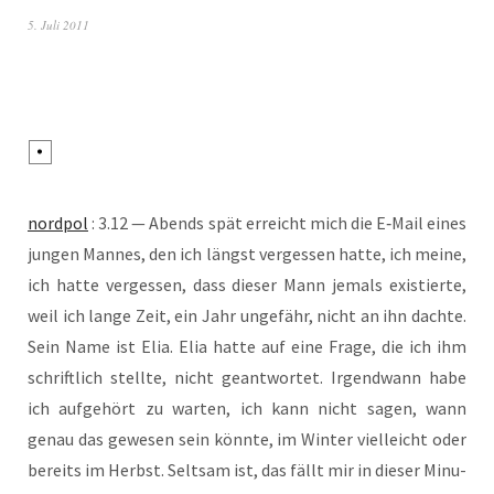
5. Juli 2011
nord­pol
: 3.12 — Abends spät erreicht mich die E‑Mail eines
jun­gen Man­nes, den ich längst ver­ges­sen hat­te, ich mei­ne,
ich hat­te ver­ges­sen, dass die­ser Mann jemals exis­tier­te,
weil ich lan­ge Zeit, ein Jahr unge­fähr, nicht an ihn dach­te.
Sein Name ist Elia. Elia hat­te auf eine Fra­ge, die ich ihm
schrift­lich stell­te, nicht geant­wor­tet. Irgend­wann habe
ich auf­ge­hört zu war­ten, ich kann nicht sagen, wann
genau das gewe­sen sein könn­te, im Win­ter viel­leicht oder
bereits im Herbst. Selt­sam ist, das fällt mir in die­ser Minu­