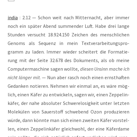
india
: 2.12 — Schon weit nach Mit­ter­nacht, aber immer
noch ein spä­ter Abend sum­men­der Luft. Habe drei lan­ge
Stun­den ver­sucht 18.924.150 Zei­chen des mensch­li­chen
Genoms als Sequenz in mein Text­ver­ar­bei­tungs­pro­
gramm zu laden. Immer wie­der schei­tert die For­ma­tie­
rung mit der Sei­te 32.678 des Doku­ments, als ob mei­ne
Com­pu­ter­ma­schi­ne sagen woll­te,
die­sen Unsinn mache ich
nicht län­ger mit
. — Nun aber rasch noch einen ernst­haf­ten
Gedan­ken notie­ren. Neh­men wir ein­mal an, es wäre mög­
lich, einen Käfer zu ent­wi­ckeln, sagen wir, einen Zep­pel­in­
kä­fer, der nahe abso­lu­ter Schwe­re­lo­sig­keit unter letz­ten
Mole­kü­len von Sau­er­stoff schwe­bend Ozon pro­du­zie­ren
wür­de, dann könn­te man sich einen zwei­ten Käfer vor­stel­
len, einen Zep­pel­in­kä­fer gleich­wohl, der eine Käfer­da­me