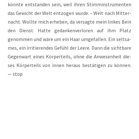
könn­te ent­stan­den sein, weil ihren Stimm­in­stru­men­ten
das Gewicht der Welt ent­zo­gen wur­de. – Weit nach Mit­ter­
nacht. Woll­te mich erhe­ben, da ver­sag­te mein lin­kes Bein
den Dienst. Hat­te gedan­ken­ver­lo­ren auf ihm Platz
genom­men und wäre um ein Haar umge­fal­len. Ein selt­sa­
mes, ein irri­tie­ren­des Gefühl der Lee­re. Dann die sicht­ba­re
Gegen­wart eines Kör­per­teils, ohne die Anwe­sen­heit die­
ses Kör­per­teils von innen her­aus bestä­ti­gen zu kön­nen.
— stop