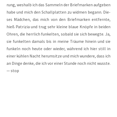
rung, wes­halb ich das Sam­meln der Brief­mar­ken auf­ge­ben
habe und mich den Schall­plat­ten zu wid­men begann. Die­
ses Mäd­chen, das mich von den Brief­mar­ken ent­fern­te,
hieß Patri­zia und trug sehr klei­ne blaue Knöp­fe in bei­den
Ohren, die herr­lich fun­kel­ten, sobald sie sich beweg­te. Ja,
sie fun­kel­ten damals bis in mei­ne Träu­me hin­ein und sie
fun­keln noch heu­te oder wie­der, wäh­rend ich hier still in
einer küh­len Nacht her­um­sit­ze und mich wun­de­re, dass ich
an Din­ge den­ke, die ich vor einer Stun­de noch nicht wuss­te.
— stop