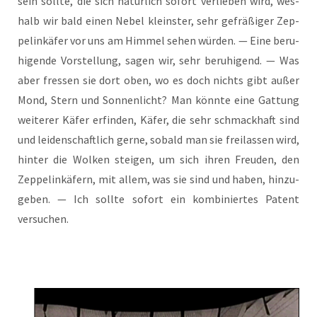
sein soll­te, die sich natür­lich sofort ver­lie­ben wird, wes­
halb wir bald einen Nebel kleins­ter, sehr gefrä­ßi­ger Zep­
pel­in­kä­fer vor uns am Him­mel sehen wür­den. — Eine beru­
hi­gen­de Vor­stel­lung, sagen wir, sehr beru­hi­gend. — Was
aber fres­sen sie dort oben, wo es doch nichts gibt außer
Mond, Stern und Son­nen­licht? Man könn­te eine Gat­tung
wei­te­rer Käfer erfin­den, Käfer, die sehr schmack­haft sind
und lei­den­schaft­lich ger­ne, sobald man sie frei­las­sen wird,
hin­ter die Wol­ken stei­gen, um sich ihren Freu­den, den
Zep­pel­in­kä­fern, mit allem, was sie sind und haben, hin­zu­
ge­ben. — Ich soll­te sofort ein kom­bi­nier­tes Patent
versuchen.