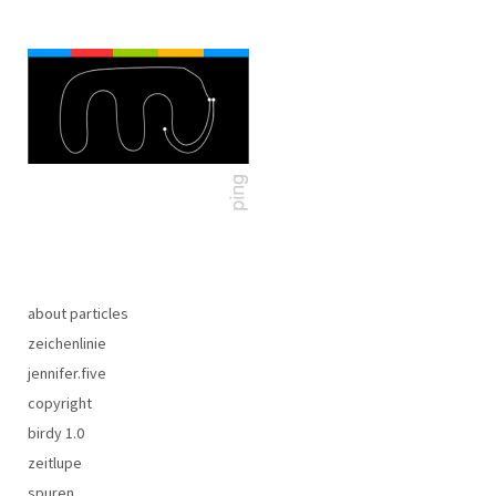
about particles
zeichenlinie
jennifer.five
copyright
birdy 1.0
zeitlupe
spuren