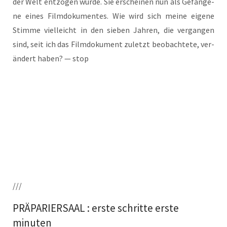
der Welt ent­zo­gen wur­de. Sie erschei­nen nun als Gefan­ge­
ne eines Film­do­ku­men­tes. Wie wird sich mei­ne eige­ne
Stim­me viel­leicht in den sie­ben Jah­ren, die ver­gan­gen
sind, seit ich das Film­do­ku­ment zuletzt beob­ach­te­te, ver­
än­dert haben? — stop
///
PRÄPARIERSAAL : erste schritte erste
minuten