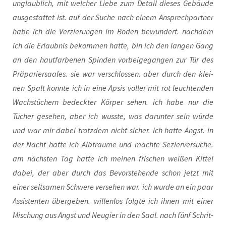
unglaub­lich, mit wel­cher Lie­be zum Detail die­ses Gebäu­de
aus­ge­stat­tet ist. auf der Suche nach einem Ansprech­part­ner
habe ich die Ver­zie­run­gen im Boden bewun­dert. nach­dem
ich die Erlaub­nis bekom­men hat­te, bin ich den lan­gen Gang
an den haut­far­be­nen Spin­den vor­bei­ge­gan­gen zur Tür des
Prä­pa­rier­saa­les. sie war ver­schlos­sen. aber durch den klei­
nen Spalt konn­te ich in eine Apsis vol­ler mit rot leuch­ten­den
Wachs­tü­chern bedeck­ter Kör­per sehen. ich habe nur die
Tücher gese­hen, aber ich wuss­te, was dar­un­ter sein wür­de
und war mir dabei trotz­dem nicht sicher. ich hat­te Angst. in
der Nacht hat­te ich Alb­träu­me und mach­te Sezier­ver­su­che.
am nächs­ten Tag hat­te ich mei­nen fri­schen wei­ßen Kit­tel
dabei, der aber durch das Bevor­ste­hen­de schon jetzt mit
einer selt­sa­men Schwe­re ver­se­hen war. ich wur­de an ein paar
Assis­ten­ten über­ge­ben. wil­len­los folg­te ich ihnen mit einer
Mischung aus Angst und Neu­gier in den Saal. nach fünf Schrit­