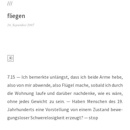
///
fliegen
10. September 2007
7.15 — Ich bemerk­te unlängst, dass ich bei­de Arme hebe,
also von mir abwen­de, also Flü­gel mache, sobald ich durch
die Woh­nung lau­fe und dar­über nach­den­ke, wie es wäre,
ohne jedes Gewicht zu sein. — Haben Men­schen des 19.
Jahr­hun­derts eine Vor­stel­lung von einem Zustand bewe­
gungs­lo­ser Schwe­re­lo­sig­keit erzeugt? — stop