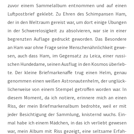
zuvor einem Sam­mel­al­bum ent­nom­men und auf einen
Luft­post­brief geklebt. Zu Ehren des Schim­pan­sen Ham,
der in den Welt­raum gereist war, um dort eini­ge Übun­gen
in der Schwe­re­lo­sig­keit zu absol­vie­ren, war sie in einer
begrenz­ten Auf­la­ge gedruckt gewor­den. Das Beson­de­re
an Ham war ohne Fra­ge sei­ne Men­schen­ähn­lich­keit gewe­
sen, auch dass Ham, im Gegen­satz zu Lei­ca, einer rus­si­
schen Hun­de­da­me, sei­nen Aus­flug in den Kos­mos über­leb­
te. Der klei­ne Brief­mar­ken­af­fe trug einen Helm, genau
genom­men einen wei­ßen Astro­nau­ten­helm, der unglück­
li­cher­wei­se von einem Stem­pel getrof­fen wor­den war. In
die­sem Moment, da ich notie­re, erin­ne­re mich an einen
Riss, der mein Brief­mar­ken­al­bum bedroh­te, weil er mit
jeder Besich­ti­gung der Samm­lung, knis­ternd wuchs. Ein­
mal habe ich einem Mäd­chen, in das ich ver­liebt gewe­sen
war, mein Album mit Riss gezeigt, eine selt­sa­me Erfah­