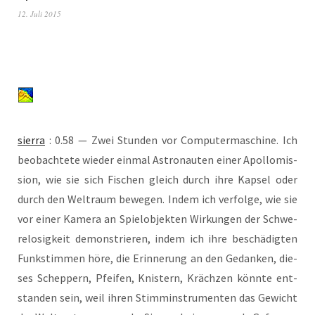
12. Juli 2015
sier­ra
: 0.58 — Zwei Stun­den vor Com­pu­ter­ma­schi­ne. Ich
beob­ach­te­te wie­der ein­mal Astro­nau­ten einer Apol­lo­mis­
si­on, wie sie sich Fischen gleich durch ihre Kap­sel oder
durch den Welt­raum bewe­gen. Indem ich ver­fol­ge, wie sie
vor einer Kame­ra an Spiel­ob­jek­ten Wir­kun­gen der Schwe­
re­lo­sig­keit demons­trie­ren, indem ich ihre beschä­dig­ten
Funk­stim­men höre, die Erin­ne­rung an den Gedan­ken, die­
ses Schep­pern, Pfei­fen, Knis­tern, Kräch­zen könn­te ent­
stan­den sein, weil ihren Stimm­in­stru­men­ten das Gewicht