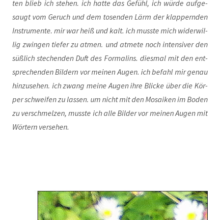
ten blieb ich ste­hen. ich hat­te das Gefühl, ich wür­de auf­ge­
saugt vom Geruch und dem tosen­den Lärm der klap­pern­den
Instru­men­te. mir war heiß und kalt. ich muss­te mich wider­wil­
lig zwin­gen tie­fer zu atmen. und atme­te noch inten­si­ver den
süß­lich ste­chen­den Duft des For­mal­ins. dies­mal mit den ent­
spre­chen­den Bil­dern vor mei­nen Augen. ich befahl mir genau
hin­zu­se­hen. ich zwang mei­ne Augen ihre Bli­cke über die Kör­
per schwei­fen zu las­sen. um nicht mit den Mosai­ken im Boden
zu ver­schmel­zen, muss­te ich alle Bil­der vor mei­nen Augen mit
Wör­tern versehen.