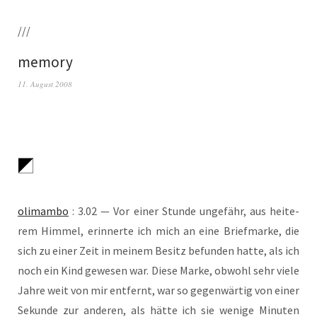
///
memory
11. August 2008
oli­mam­bo
: 3.02 — Vor einer Stun­de unge­fähr, aus hei­te­
rem Him­mel, erin­ner­te ich mich an eine Brief­mar­ke, die
sich zu einer Zeit in mei­nem Besitz befun­den hat­te, als ich
noch ein Kind gewe­sen war. Die­se Mar­ke, obwohl sehr vie­le
Jah­re weit von mir ent­fernt, war so gegen­wär­tig von einer
Sekun­de zur ande­ren, als hät­te ich sie weni­ge Minu­ten