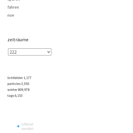
fähren
noe
zeiträume
lichtbilder
1,177
particles
3,550
wörter 809,978
tags
6,153