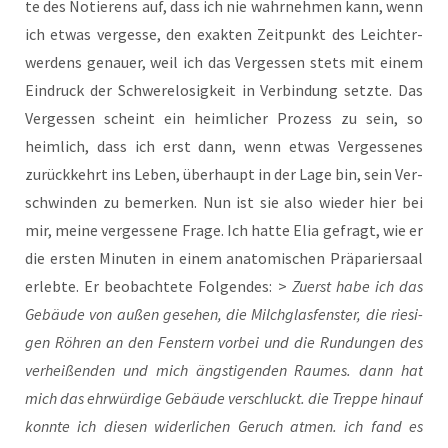
te des Notie­rens auf, dass ich nie wahr­neh­men kann, wenn
ich etwas ver­ges­se, den exak­ten Zeit­punkt des Leich­ter­
wer­dens genau­er, weil ich das Ver­ges­sen stets mit einem
Ein­druck der Schwe­re­lo­sig­keit in Ver­bin­dung setz­te. Das
Ver­ges­sen scheint ein heim­li­cher Pro­zess zu sein, so
heim­lich, dass ich erst dann, wenn etwas Ver­ges­se­nes
zurück­kehrt ins Leben, über­haupt in der Lage bin, sein Ver­
schwin­den zu bemer­ken. Nun ist sie also wie­der hier bei
mir, mei­ne ver­ges­se­ne Fra­ge. Ich hat­te Elia gefragt, wie er
die ers­ten Minu­ten in einem ana­to­mi­schen Prä­pa­rier­saal
erleb­te. Er beob­ach­te­te Fol­gen­des: >
Zuerst habe ich das
Gebäu­de von außen gese­hen, die Milch­glas­fens­ter, die rie­si­
gen Röh­ren an den Fens­tern vor­bei und die Run­dun­gen des
ver­hei­ßen­den und mich ängs­ti­gen­den Rau­mes. dann hat
mich das ehr­wür­di­ge Gebäu­de ver­schluckt. die Trep­pe hin­auf
konn­te ich die­sen wider­li­chen Geruch atmen. ich fand es