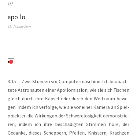
///
apollo
12. Januar 2008
3.15 — Zwei Stun­den vor Com­pu­ter­ma­schi­ne. Ich beob­ach­
te­te Astro­nau­ten einer Apol­lo­mis­si­on, wie sie sich Fischen
gleich durch ihre Kap­sel oder durch den Welt­raum bewe­
gen. Indem ich ver­fol­ge, wie sie vor einer Kame­ra an Spiel­
ob­jek­ten die Wir­kun­gen der Schwe­re­lo­sig­keit demons­trie­
ren, indem ich ihre beschä­dig­ten Stim­men höre, der
Gedan­ke, die­ses Schep­pern, Pfei­fen, Knis­tern, Kräch­zen