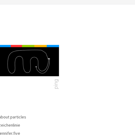
about particles
zeichenlinie
jennifer.five