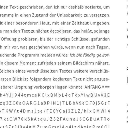
 einen Text geschrie­ben, den ich nur des­halb notier­te, um
­gramms in einen Zustand der Unles­bar­keit zu ver­set­zen.
t einer beson­de­ren Haut, mit einer Zeit­haut umge­ben.
e man den Text zunächst deco­die­ren, das heißt, solan­ge
 Öff­nung pro­bie­ren, bis der rich­ti­ge Schlüs­sel gefun­den
te ich mir vor, was gesche­hen wür­de, wenn nun nach Tagen,
suchen­de Pro­gramm mel­den wür­de:
Ich bin fün­dig gewor­
 in die­sem Moment zufrie­den sei­nem Bild­schirm nähert,
ei­chen eines ver­schlüs­sel­ten Tex­tes wei­te­re ver­schlüs­
ers­ten Blick ist fol­gen­dem kodier­ten Text nicht anzu­se­
 les­ba­rer Ursprung ver­bor­gen lie­gen könn­te: ANFANG ===
 4 Y J j 9 4 4 t m c e K C l x B M b L 4 q T d x Y I w B U v V 3 E
z q 3 Z C 6 a Q A R Q 1 a 8 P I N 1 j T L B b V 9 e O F 0 j 5 G s F
p T K W Y t 4 D m s J t e / F E C Y C a j 3 Z L Z / h l x G M W I 4
 7 k t O W 7 8 k S k A t q u J Z 5 2 F A u n a J 6 C G B u A 7 R o
z S 7 r 3 i 0 y 4 g M Z u m G m x i A q 4 l z d A x i o P m 0 O I