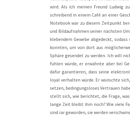
wird. Als ich mei­nen Freund Lud­wig z
schrei­bend in einem Café an einer Gesc
Note­book war zu die­sem Zeit­punkt bere
und Bild­auf­nah­men sei­ner nächs­ten U
kle­ben­dem Gewe­be abge­deckt, sodass 
konn­ten, um von dort aus mög­li­cher­we
Sphä­re gesen­det zu wer­den. Ich will nich
füh­len wür­de, er erwähn­te aber bei Ge
dafür garan­tie­ren, dass sei­ne elek­tro­n
loy­al ver­hal­ten wür­de. Er wünsch­te sic
set­zen, bedin­gungs­lo­ses Ver­trau­en ha
stellt sich, wie berich­tet, die Fra­ge, 
lan­ge Zeit bleibt ihm noch? Wie vie­le Far
sind rar gewor­den, sie wer­den ver­schwin