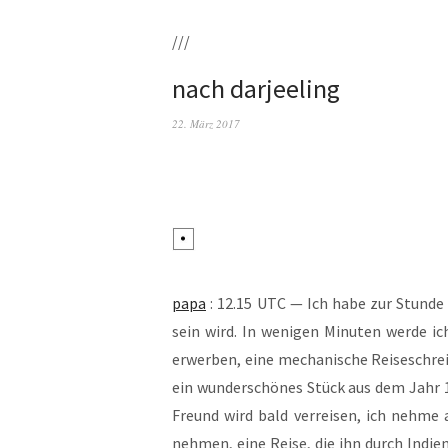
///
nach darjeeling
22. März 2017
papa
: 12.15 UTC — Ich habe zur Stun­de e
sein wird. In weni­gen Minu­ten wer­de i
erwer­ben, eine mecha­ni­sche Rei­se­schre
ein wun­der­schö­nes Stück aus dem Jahr 1
Freund wird bald ver­rei­sen, ich neh­me
neh­men, eine Rei­se, die ihn durch Indi­