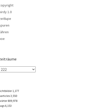
copyright
birdy 1.0
zeitlupe
spuren
fähren
noe
zeiträume
lichtbilder
1,177
particles
3,550
wörter 809,978
tags
6,153