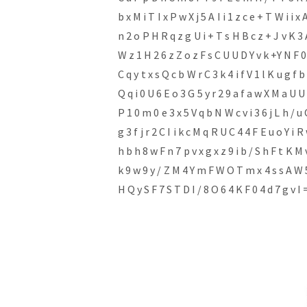
b x M i T I x P w X j 5 A I i 1 z c e + T W i i 
n 2 o P H R q z g U i + T s H B c z + J v K 3 
W z 1 H 2 6 z Z o z F s C U U D Y v k +Y N F 0 f
C q y t x s Q c b W r C 3 k 4 i f V 1 l K u g f b
Q q i 0 U 6 E o 3 G 5 y r 2 9 a f a w X M a U U
P 1 0 m 0 e 3 x 5 V q b N W c v i 3 6 j L h / u 
g 3 f j r 2 C I i k c M q R U C 4 4 F E u o Y i 
h b h 8 w F n 7 p v x g x z 9 i b / S h F t K M 
k 9 w 9 y / Z M 4 Y m F W O T m x 4 s s A W 5
H Q y S F 7 S T D I / 8 O 6 4 K F 0 4 d 7 g 