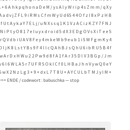
x A + 6 A h k p q h o n a D e M / y s A l y W r i p 4 s Z m m / q X y
A a d v j Z F L 9 i R M s C f m W y U d 6S 4 4 O f z l 8 x P z H B
 U t A y k a Y 7 E L j / u N X s s q 1 K 1 V z A C i z K Z Y 7 F N J
 N i P t y O 8 1 7 e l u y x d r o i d 5 d X 3 E D g O V s X i T e e 5
 r Q V d b i U A V 8 F e y 4 m k e W b 9 e u b 1 i S W F g m K y 4
O I j K 8 L s t Y B s 9 F 4 l l c Q A h B J s Q h U 6 i b R U 5 B 4 f
R w A r D x H W u 2 2 P w 9 d 8 f A 1 f A r 3 5 D l V 3 B G p / J m
v 6 l 6 W L A 5 r 7 U F R S O k l C f 0 L H B a J h n V y w Q 0 e Y
 w X 2 N z L g 3 + 9 + d x L 7 T 8 U + A Y C U L b T M J y l M +
v I === ENDE / code­wort : babusch­ka — stop