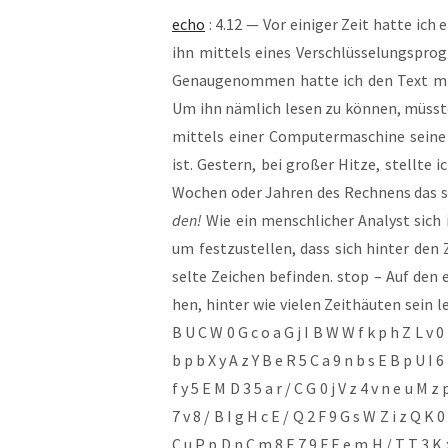
echo
: 4.12 — Vor eini­ger Zeit hat­te ich
ihn mit­tels eines Ver­schlüs­se­lungs­pro
Genau­ge­nom­men hat­te ich den Text mi
Um ihn näm­lich lesen zu kön­nen, müss­t
mit­tels einer Com­pu­ter­ma­schi­ne sei­ne
ist. Ges­tern, bei gro­ßer Hit­ze, stell­
Wochen oder Jah­ren des Rech­nens das 
den!
Wie ein mensch­li­cher Ana­lyst sich
um fest­zu­stel­len, dass sich hin­ter den Z
sel­te Zei­chen befin­den. stop – Auf den 
hen, hin­ter wie vie­len Zeit­häu­ten sein
B U C W 0 G c o a G j I B W W f k p h Z L v 0 h
b p b X y A z Y B e R 5 C a 9 n b s E B p U I 6 
f y 5 E M D 3 5 a r / C G 0 j V z 4 v n e u M z 
7 v 8 / B I g H c E / Q 2 F 9 G s W Z i z Q K 0
C u P p D n C m 8 F 7 9 F E e m H / T T 3 K x 