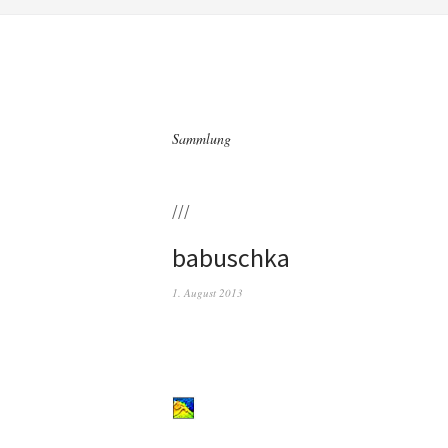
Sammlung
///
babuschka
1. August 2013