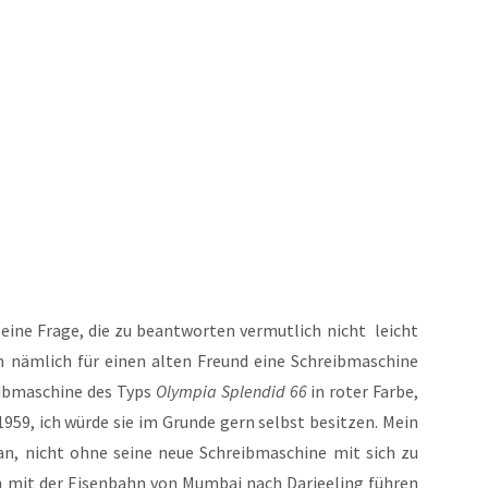
ine Fra­ge, die zu beant­wor­ten ver­mut­lich nicht leicht
ch näm­lich für einen alten Freund eine Schreib­ma­schi­ne
ib­ma­schi­ne des Typs
Olym­pia Sple­ndid 66
in roter Far­be,
959, ich wür­de sie im Grun­de gern selbst besit­zen. Mein
 an, nicht ohne sei­ne neue Schreib­ma­schi­ne mit sich zu
en mit der Eisen­bahn von Mum­bai nach Dar­jee­ling füh­ren