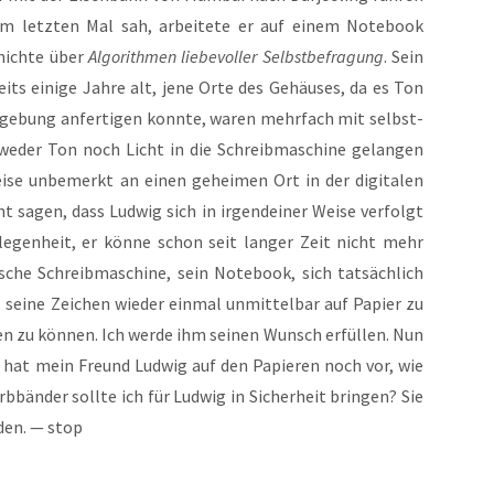
um letz­ten Mal sah, arbei­te­te er auf einem Note­book
hich­te über
Algo­rith­men lie­be­vol­ler Selbst­be­fra­gung
. Sein
its eini­ge Jah­re alt, jene Orte des Gehäu­ses, da es Ton
mge­bung anfer­ti­gen konn­te, waren mehr­fach mit selbst­
weder Ton noch Licht in die Schreib­ma­schi­ne gelan­gen
i­se unbe­merkt an einen gehei­men Ort in der digi­ta­len
t sagen, dass Lud­wig sich in irgend­ei­ner Wei­se ver­folgt
le­gen­heit, er kön­ne schon seit lan­ger Zeit nicht mehr
i­sche Schreib­ma­schi­ne, sein Note­book, sich tat­säch­lich
h, sei­ne Zei­chen wie­der ein­mal unmit­tel­bar auf Papier zu
ben zu kön­nen. Ich wer­de ihm sei­nen Wunsch erfül­len. Nun
was hat mein Freund Lud­wig auf den Papie­ren noch vor, wie
b­bän­der soll­te ich für Lud­wig in Sicher­heit brin­gen? Sie
­den. — stop