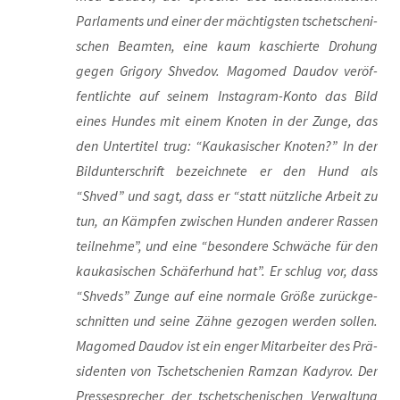
Par­la­ments und einer der mäch­tigs­ten tsche­tsche­ni­
schen Beam­ten, eine kaum kaschier­te Dro­hung
gegen Gri­go­ry Shve­dov. Mago­med Dau­dov ver­öf­
fent­lich­te auf sei­nem Insta­gram-Kon­to das Bild
eines Hun­des mit einem Kno­ten in der Zun­ge, das
den Unter­ti­tel trug: “Kau­ka­si­scher Kno­ten?” In der
Bild­un­ter­schrift bezeich­ne­te er den Hund als
“Shved” und sagt, dass er “statt nütz­li­che Arbeit zu
tun, an Kämp­fen zwi­schen Hun­den ande­rer Ras­sen
teil­neh­me”, und eine “beson­de­re Schwä­che für den
kau­ka­si­schen Schä­fer­hund hat”. Er schlug vor, dass
“Shveds” Zun­ge auf eine nor­ma­le Grö­ße zurück­ge­
schnit­ten und sei­ne Zäh­ne gezo­gen wer­den sol­len.
Mago­med Dau­dov ist ein enger Mit­ar­bei­ter des Prä­
si­den­ten von Tsche­tsche­ni­en Ram­zan Kady­rov. Der
Pres­se­spre­cher der tsche­tsche­ni­schen Ver­wal­tung