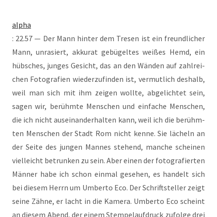
alpha
: 22.57 — Der Mann hin­ter dem Tre­sen ist ein freund­li­cher
Mann, unra­siert, akku­rat gebü­gel­tes wei­ßes Hemd, ein
hüb­sches, jun­ges Gesicht, das an den Wän­den auf zahl­rei­
chen Foto­gra­fien wie­der­zu­fin­den ist, ver­mut­lich des­halb,
weil man sich mit ihm zei­gen woll­te, abge­lich­tet sein,
sagen wir, berühm­te Men­schen und ein­fa­che Men­schen,
die ich nicht aus­ein­an­der­hal­ten kann, weil ich die berühm­
ten Men­schen der Stadt Rom nicht ken­ne. Sie lächeln an
der Sei­te des jun­gen Man­nes ste­hend, man­che schei­nen
viel­leicht betrun­ken zu sein. Aber einen der foto­gra­fier­ten
Män­ner habe ich schon ein­mal gese­hen, es han­delt sich
bei die­sem Herrn um Umber­to Eco. Der Schrift­stel­ler zeigt
sei­ne Zäh­ne, er lacht in die Kame­ra. Umber­to Eco scheint
an die­sem Abend, der einem Stem­pel­auf­druck zufol­ge drei