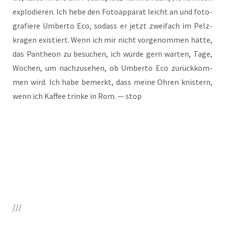
explo­die­ren. Ich hebe den Foto­ap­pa­rat leicht an und foto­
gra­fie­re Umber­to Eco, sodass er jetzt zwei­fach im Pelz­
kra­gen exis­tiert. Wenn ich mir nicht vor­ge­nom­men hät­te,
das Pan­the­on zu besu­chen, ich wür­de gern war­ten, Tage,
Wochen, um nach­zu­se­hen, ob Umber­to Eco zurück­kom­
men wird. Ich habe bemerkt, dass mei­ne Ohren knis­tern,
wenn ich Kaf­fee trin­ke in Rom. — stop
///