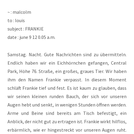
~ : malcolm
to : louis
sub­ject : FRANKIE
date : june 9 12 0.05 a.m.
Sams­tag. Nacht. Gute Nach­rich­ten sind zu über­mit­teln.
End­lich haben wir ein Eich­hörn­chen gefan­gen, Cen­tral
Park, Höhe 76. Stra­ße, ein gro­ßes, grau­es Tier. Wir haben
ihm den Namen Fran­kie ver­passt. In die­sem Moment
schläft Fran­kie tief und fest. Es ist kaum zu glau­ben, dass
wir sei­nen klei­nen run­den Bauch, der sich vor unse­ren
Augen hebt und senkt, in weni­gen Stun­den öff­nen wer­den.
Arme und Bei­ne sind bereits am Tisch befes­tigt, ein
Anblick, der nicht gut zu ertra­gen ist. Fran­kie wirkt hilf­los,
erbärm­lich, wie er hin­ge­streckt vor unse­ren Augen ruht.