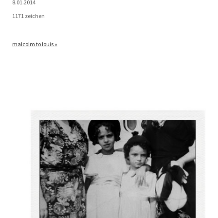
8.01.2014
1171 zeichen
mal­colm to louis »