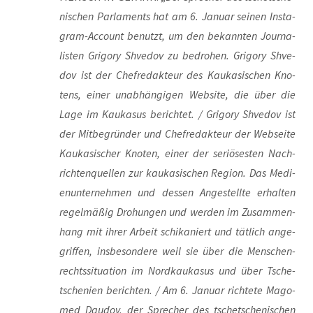
ni­schen Par­la­ments hat am 6. Janu­ar sei­nen Insta­
gram-Account benutzt, um den bekann­ten Jour­na­
lis­ten Gri­go­ry Shve­dov zu bedro­hen. Gri­go­ry Shve­
dov ist der Chef­re­dak­teur des Kau­ka­si­schen Kno­
tens, einer unab­hän­gi­gen Web­site, die über die
Lage im Kau­ka­sus berich­tet. / Gri­go­ry Shve­dov ist
der Mit­be­grün­der und Chef­re­dak­teur der Web­sei­te
Kau­ka­si­scher Kno­ten, einer der seriö­ses­ten Nach­
rich­ten­quel­len zur kau­ka­si­schen Regi­on. Das Medi­
en­un­ter­neh­men und des­sen Ange­stell­te erhal­ten
regel­mä­ßig Dro­hun­gen und wer­den im Zusam­men­
hang mit ihrer Arbeit schi­ka­niert und tät­lich ange­
grif­fen, ins­be­son­de­re weil sie über die Men­schen­
rechts­si­tua­ti­on im Nord­kau­ka­sus und über Tsche­
tsche­ni­en berich­ten. / Am 6. Janu­ar rich­te­te Mago­
med Dau­dov, der Spre­cher des tsche­tsche­ni­schen