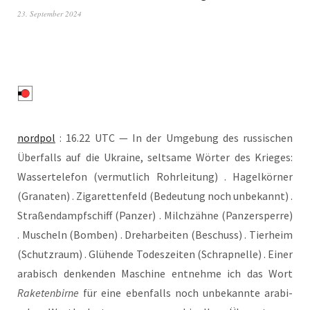
23. September 2024
nord­pol
: 16.22 UTC — In der Umge­bung des rus­si­schen
Über­falls auf die Ukrai­ne, selt­sa­me Wör­ter des Krie­ges:
Was­ser­te­le­fon (ver­mut­lich Rohr­lei­tung) . Hagel­kör­ner
(Gra­na­ten) . Ziga­ret­ten­feld (Bedeu­tung noch unbe­kannt) .
Stra­ßen­dampf­schiff (Pan­zer) . Milch­zäh­ne (Pan­zer­sper­re)
. Muscheln (Bom­ben) . Dreh­ar­bei­ten (Beschuss) . Tier­heim
(Schutz­raum) . Glü­hen­de Todes­zei­ten (Schrapnel­le) . Einer
ara­bisch den­ken­den Maschi­ne ent­neh­me ich das Wort
Rake­ten­bir­ne
für eine eben­falls noch unbe­kann­te ara­bi­