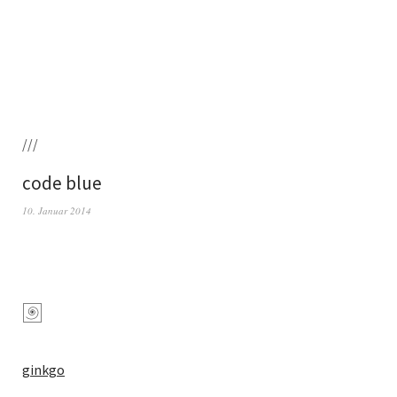
///
code blue
10. Januar 2014
gink­go