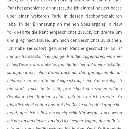
Pan­ther­ge­schich­te erin­ner­te, die ich ein­mal notiert hat­te
über einen wei­te­ren Park, in des­sen Nach­bar­schaft ich
lebe. In der Erin­ne­rung an mei­nen Spa­zier­gang in New
York kehr­te die Pan­ther­ge­schich­te zurück, ich dreh­te um
und ging nach Hau­se, um nach der Geschich­te zu suchen.
Ich habe sie sofort gefun­den. Pan­ther­ge­schich­te:
Da ist
mir doch tat­säch­lich ein jun­ger Pan­ther zuge­laufen, ein zier­
li­ches Wesen, das mühe­los vom Boden her auf mei­ne Schul­ter
sprin­gen kann, ohne dabei auch nur den gerings­ten Anlauf
neh­men zu müs­sen. Sei­ne Zun­ge ist rau, sei­ne Zäh­ne kühl, ich
bin stark, auch im Gesicht, gezeich­net von sei­nen wil­den
Gefüh­len. Der Pan­ther schläft, unter­dessen ich arbei­te. So
glück­lich sieht er dort aus, auf der Decke unter der Lam­pe lie­
gend, dass ich selbst ein wenig schläf­rig wer­de, auch wenn
ich nur an ihn den­ke, an das Licht sei­ner Augen, das gelb ist,
wie er zu mir her­über­schaut bis in den Kopf. Spät­abends,