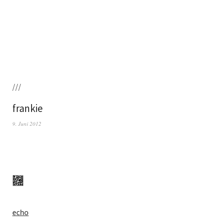
///
frankie
9. Juni 2012
echo