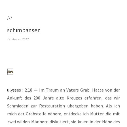
///
schimpansen
12. August 2012
ulys­ses
: 2.18 — Im Traum an Vaters Grab. Hat­te von der
Ankunft des 200 Jah­re alte Kreu­zes erfah­ren, das wir
Schmie­den zur Restau­ra­ti­on über­ge­ben haben. Als ich
mich der Grab­stel­le nähe­re, ent­de­cke ich Mut­ter, die mit
zwei wil­den Män­nern dis­ku­tiert, sie knien in der Nähe des