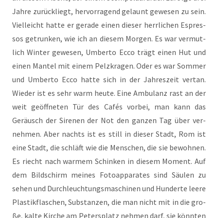
Jah­re zurück­liegt, her­vor­ra­gend gelaunt gewe­sen zu sein.
Viel­leicht hat­te er gera­de einen die­ser herr­li­chen Espres­
sos getrun­ken, wie ich an die­sem Mor­gen. Es war ver­mut­
lich Win­ter gewe­sen, Umber­to Ecco trägt einen Hut und
einen Man­tel mit einem Pelz­kra­gen. Oder es war Som­mer
und Umber­to Ecco hat­te sich in der Jah­res­zeit ver­tan.
Wie­der ist es sehr warm heu­te. Eine Ambu­lanz rast an der
weit geöff­ne­ten Tür des Cafés vor­bei, man kann das
Geräusch der Sire­nen der Not den gan­zen Tag über ver­
neh­men. Aber nachts ist es still in die­ser Stadt, Rom ist
eine Stadt, die schläft wie die Men­schen, die sie bewoh­nen.
Es riecht nach war­mem Schin­ken in die­sem Moment. Auf
dem Bild­schirm mei­nes Foto­ap­pa­ra­tes sind Säu­len zu
sehen und Durch­leuch­tungs­ma­schi­nen und Hun­der­te lee­re
Plas­tik­fla­schen, Sub­stan­zen, die man nicht mit in die gro­
ße, kal­te Kir­che am Peters­platz neh­men darf, sie könn­ten