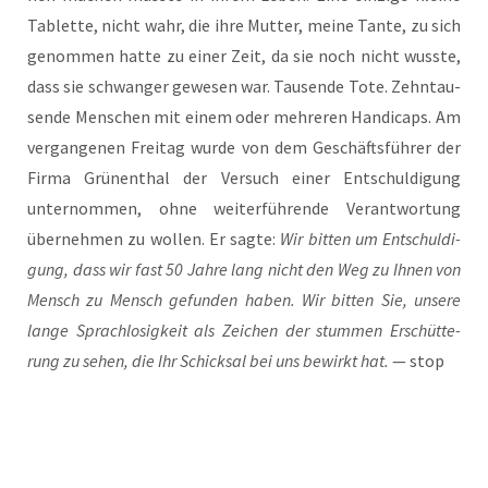
Tablet­te, nicht wahr, die ihre Mut­ter, mei­ne Tan­te, zu sich
genom­men hat­te zu einer Zeit, da sie noch nicht wuss­te,
dass sie schwan­ger gewe­sen war. Tau­sen­de Tote. Zehn­tau­
sen­de Men­schen mit einem oder meh­re­ren Han­di­caps. Am
ver­gan­ge­nen Frei­tag wur­de von dem Geschäfts­füh­rer der
Fir­ma Grü­nen­thal der Ver­such einer Ent­schul­di­gung
unter­nom­men, ohne wei­ter­füh­ren­de Ver­ant­wor­tung
über­neh­men zu wol­len. Er sag­te:
Wir bit­ten um Ent­schul­di­
gung, dass wir fast 50 Jah­re lang nicht den Weg zu Ihnen von
Mensch zu Mensch gefun­den haben. Wir bit­ten Sie, unse­re
lan­ge Sprach­lo­sig­keit als Zei­chen der stum­men Erschüt­te­
rung zu sehen, die Ihr Schick­sal bei uns bewirkt hat.
— stop