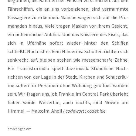
begon­nen, die Rah­men der Fens­ter zu strei­chen. Auf den
Fähr­schif­fen, die an uns vor­bei­zie­hen, sind ver­mumm­te
Pas­sa­gie­re zu erken­nen. Man­che wagen sich auf die Pro­
me­na­den hin­aus, vie­le tra­gen Mas­ken vor ihrem Gesicht,
ein unheim­li­cher Anblick. Und das Knis­tern des Eises, das
sich in Ufer­nä­he sofort wie­der hin­ter den Schif­fen
schließt. Noch ist es kein Hin­der­nis. Schol­len rich­ten sich
senk­recht auf, blei­ben ste­hen wie mes­ser­schar­fe Zäh­ne.
Ein Tran­sis­tor­ra­dio spielt Jazz­mu­sik. Stünd­li­che Nach­
rich­ten von der Lage in der Stadt. Kir­chen und Schutz­räu­
me sol­len für Per­so­nen ohne Woh­nung geöff­net wor­den
sein. Wir fra­gen uns, ob Fran­kie im Cen­tral Park über­lebt
haben wür­de. Wei­ter­hin, auch nachts, sind Möwen am
Him­mel. — Mal­colm. Ahoi! /
code­wort : codeblue
emp­fan­gen am