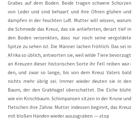
Gra­bes auf dem Boden. Bei­de tra­gen schwe­re Schür­zen
von Leder und sind behaart und ihre Ohren glü­hen und
damp­fen in der feuch­ten Luft. Mut­ter will wis­sen, war­um
die Schmie­de das Kreuz, das sie anlie­fer­ten, der­art tief in
den Boden ver­senk­ten, dass nur noch sei­ne ver­gol­de­te
Spit­ze zu sehen ist. Die Män­ner lachen fröh­lich. Das sei in
Afri­ka so üblich, ant­wor­ten sie, weil wil­de Tie­re bevor­zugt
an Kreu­zen die­ser his­to­ri­schen Sor­te ihr Fell rei­ben wür­
den, und zwar so lan­ge, bis von dem Kreuz Vaters bald
nichts mehr übrig sei. Immer wie­der deu­ten sie in den
Baum, der den Grab­hü­gel über­schat­tet. Die Eiche blüht
wie ein Kirsch­baum. Schim­pan­sen sit­zen in der Kro­ne und
flet­schen ihre Zäh­ne. Mut­ter indes­sen beginnt, das Kreuz
mit blo­ßen Hän­den wie­der aus­zu­gra­ben. — stop