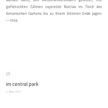
gefletsch­ten Zäh­nen
zuge­reis­te
Nut­ri­as im Teich des
bota­ni­schen Gar­tens bis zu ihrem bit­te­ren Ende jagen.
— stop
///
im central park
6. März 2017