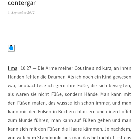
contergan
3. September 2012
lima
: 10.27 — Die Arme mei­ner Cou­si­ne sind kurz, an ihren
Hän­den feh­len die Dau­men. Als ich noch ein Kind gewe­sen
war, beob­ach­te­te ich gern ihre Füße, die sich beweg­ten,
als wären sie nicht Füße, son­dern Hän­de. Man kann mit
den Füßen malen, das wuss­te ich schon immer, und man
kann mit den Füßen in Büchern blät­tern und einen Löf­fel
zum Mun­de füh­ren, man kann auf Füßen gehen und man
kann sich mit den Füßen die Haa­re käm­men. Je nach­dem,
von wel­chem Stand­punkt aus man das betrach­tet, ist das