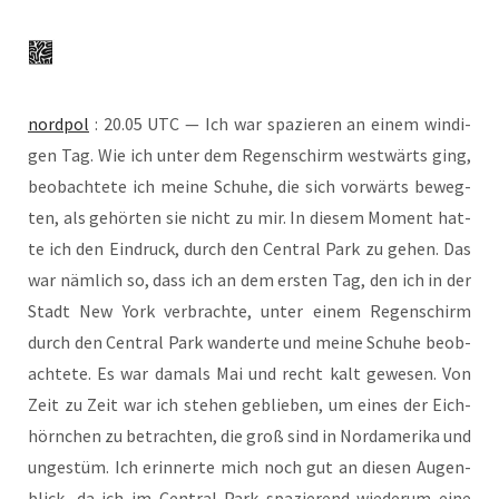
nord­pol
: 20.05 UTC — Ich war spa­zie­ren an einem win­di­
gen Tag. Wie ich unter dem Regen­schirm west­wärts ging,
beob­ach­te­te ich mei­ne Schu­he, die sich vor­wärts beweg­
ten, als gehör­ten sie nicht zu mir. In die­sem Moment hat­
te ich den Ein­druck, durch den Cen­tral Park zu gehen. Das
war näm­lich so, dass ich an dem ers­ten Tag, den ich in der
Stadt New York ver­brach­te, unter einem Regen­schirm
durch den Cen­tral Park wan­der­te und mei­ne Schu­he beob­
ach­te­te. Es war damals Mai und recht kalt gewe­sen. Von
Zeit zu Zeit war ich ste­hen geblie­ben, um eines der Eich­
hörn­chen zu betrach­ten, die groß sind in Nord­ame­ri­ka und
unge­stüm. Ich erin­ner­te mich noch gut an die­sen Augen­
blick, da ich im Cen­tral Park spa­zie­rend wie­der­um eine