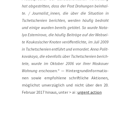
hat abge­strit­ten, dass der Post Dro­hun­gen beinhal­
te. / Journalist_innen, die über die Situa­ti­on in
Tsche­tsche­ni­en berich­ten, wer­den häu­fig bedroht
und eini­ge wur­den bereits getö­tet. So wur­de Nata­
lya Est­emi­ro­va, die häu­fig Bei­trä­ge auf der Web­sei­
te Kau­ka­si­scher Kno­ten ver­öf­fent­lich­te, im Juli 2009
in Tsche­tsche­ni­en ent­führt und ermor­det. Anna Polit­
kovs­ka­ya, die eben­falls über Tsche­tsche­ni­en berich­
te­te, wur­de im Okto­ber 2006 vor ihrer Mos­kau­er
Woh­nung erschos­sen.
“ — Hin­ter­grund­in­for­ma­tio­
nen sowie emp­foh­le­ne schrift­li­che Aktio­nen,
mög­lichst unver­züg­lich und nicht über den 20.
Febru­ar 2017 hin­aus, unter > ai :
urgent action