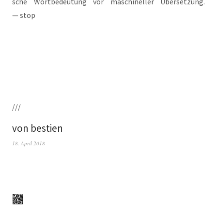
sche Wort­be­deu­tung vor maschi­nel­ler Über­set­zung.
— stop
///
von bestien
18. April 2018