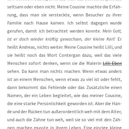
selt­sam oder eben nicht. Mei­ne Cou­si­ne mach­te die Erfah­
rung, dass man sie ver­steck­te, wenn Besu­cher zu ihrer
Fami­lie nach Hau­se kamen. Ich selbst dage­gen wur­de
geru­fen, damit ich betrach­tet wer­den konn­te.
Mein Gott,
ist er doch wie­der kräf­tig gewach­sen, der klei­ne Kerl!
Er
heißt Andre­as, nichts wei­ter. Mei­ne Cou­si­ne heißt Lil­li, und
sie heißt noch das Wort Con­ter­gan dazu, weil das vie­le
Men­schen sofort den­ken, wenn sie die Male­rin
Lil­li Eben
sehen. Da kann man nichts machen. Wenn etwas anders
ist an einem Men­schen, wenn etwas zu viel ist oder fehlt,
dann bekommt das Feh­len­de oder das Zusätz­li­che einen
Namen, der ein Leben beglei­tet, wie das mei­ner Cou­si­ne,
die eine star­ke Per­sön­lich­keit gewor­den ist. Aber die Hän­
de und der Rücken tun außer­or­dent­lich weh mit dem Alter,
und auch die Zäh­ne tun weh, weil sie so viel mit den Zäh­
nen machen muss­te in ihrem Leben. Eine ein­zi­ge klei­ne