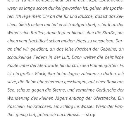
wenn es lan­ge schon dun­kel gewor­den ist, gehen wir spa­zie­
ren. Ich lege mein Ohr an die Tür und lau­sche, das ist das Zei­
chen. Gleich neben mir hat er sich aufge­richtet, schärft an der
Wand sei­ne Kral­len, dann fegt er hin­aus über die Stra­ße, um
einen vom Nacht­licht schon müden Vögel zu ver­spei­sen. Dar­
an sind wir gewöhnt, an das lei­se Kra­chen der Gebei­ne, an
schau­kelnde Federn in der Luft. Dann wei­ter die heim­liche
Rou­te unter der Stern­warte hin­durch in den Palmen­garten. Es
ist ein gro­ßes Glück, ihm beim Jagen zuhö­ren zu dür­fen. Ich
sit­ze, die Bei­ne über­ein­ander geschla­gen, auf einer Bank am
See, schaue gegen die Ster­ne, und ver­neh­me Geräu­sche der
Wande­rung des klei­nen Jägers ent­lang der Ufer­strecke. Ein
Rascheln. Ein Kräch­zen. Ein Schlag ins Was­ser. Wenn der Pan­
ther genug hat, gehen wir nach Hau­se.
— stop