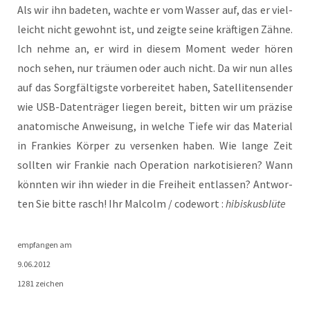
Als wir ihn bade­ten, wach­te er vom Was­ser auf, das er viel­
leicht nicht gewohnt ist, und zeig­te sei­ne kräf­ti­gen Zäh­ne.
Ich neh­me an, er wird in die­sem Moment weder hören
noch sehen, nur träu­men oder auch nicht. Da wir nun alles
auf das Sorg­fäl­tigs­te vor­be­rei­tet haben, Satel­li­ten­sen­der
wie USB-Daten­trä­ger lie­gen bereit, bit­ten wir um prä­zi­se
ana­to­mi­sche Anwei­sung, in wel­che Tie­fe wir das Mate­ri­al
in Fran­kies Kör­per zu ver­sen­ken haben. Wie lan­ge Zeit
soll­ten wir Fran­kie nach Ope­ra­ti­on nar­ko­ti­sie­ren? Wann
könn­ten wir ihn wie­der in die Frei­heit ent­las­sen? Ant­wor­
ten Sie bit­te rasch! Ihr Mal­colm / code­wort :
hibiskusblüte
emp­fan­gen am
9.06.2012
1281 zeichen