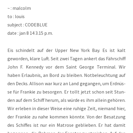
~ : malcolm
to : louis
sub­ject : CODEBLUE
date : jan 8 14 3.15 p.m.
Eis schin­delt auf der Upper New York Bay. Es ist kalt
gewor­den, kla­re Luft. Seit zwei Tagen ankert das Fähr­schiff
John F. Ken­ne­dy vor dem Saint Geor­ge Ter­mi­nal. Wir
haben Erlaub­nis, an Bord zu blei­ben. Not­be­leuch­tung auf
den Decks. Alli­son war kurz an Land gegan­gen, um Erd­nüs­
se für Fran­kie zu besor­gen. Er tollt jetzt schon seit Stun­
den auf dem Schiff her­um, als wür­de es ihm allein gehö­ren.
Wir erle­ben in die­ser Wei­se eine ruhi­ge Zeit, nie­mand hier,
der Fran­kie zu nahe kom­men könn­te. Von der Besat­zung
des Schif­fes ist nur ein Matro­se geblie­ben. Er hat damit