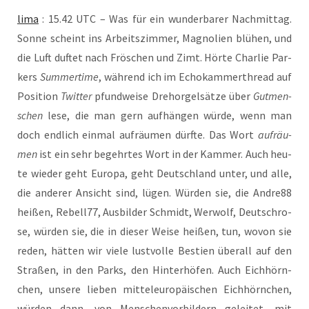
lima
: 15.42 UTC – Was für ein wun­der­ba­rer Nach­mit­tag.
Son­ne scheint ins Arbeits­zim­mer, Magno­li­en blü­hen, und
die Luft duf­tet nach Frö­schen und Zimt. Hör­te Char­lie Par­
kers
Sum­mer­ti­me
, wäh­rend ich im Echo­kam­mer­th­read auf
Posi­ti­on
Twit­ter
pfund­wei­se Dreh­or­gel­sät­ze über
Gut­men­
schen
lese, die man gern auf­hän­gen wür­de, wenn man
doch end­lich ein­mal auf­räu­men dürf­te. Das Wort
auf­räu­
men
ist ein sehr begehr­tes Wort in der Kam­mer. Auch heu­
te wie­der geht Euro­pa, geht Deutsch­land unter, und alle,
die ande­rer Ansicht sind, lügen. Wür­den sie, die Andre88
hei­ßen, Rebell77, Aus­bil­der Schmidt, Wer­wolf, Deutsch­ro­
se, wür­den sie, die in die­ser Wei­se hei­ßen, tun, wovon sie
reden, hät­ten wir vie­le lust­vol­le Bes­ti­en über­all auf den
Stra­ßen, in den Parks, den Hin­ter­hö­fen. Auch Eich­hörn­
chen, unse­re lie­ben mit­tel­eu­ro­päi­schen Eich­hörn­chen,
wür­den dann, von Men­schen­vor­bil­dern gelei­tet, mit