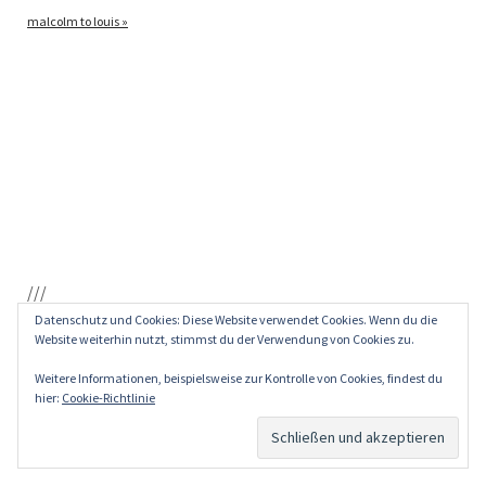
mal­colm to louis »
///
Datenschutz und Cookies: Diese Website verwendet Cookies. Wenn du die
upper new york bay : eine minute auf der
Website weiterhin nutzt, stimmst du der Verwendung von Cookies zu.
samuel I. newhouse
Weitere Informationen, beispielsweise zur Kontrolle von Cookies, findest du
hier:
Cookie-Richtlinie
15. Februar 2012